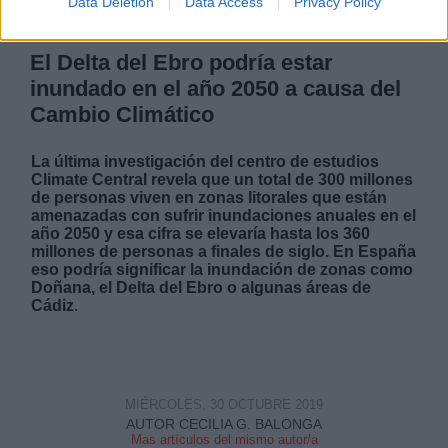
Data Deletion
Data Access
Privacy Policy
El Delta del Ebro podría estar
inundado en el año 2050 a causa del
Cambio Climático
La última investigación del centro de estudios
Climate Central revela que un total de 300 millones
de personas viven en zonas litorales que están
amenazadas con sufrir inundaciones anuales en el
año 2050 y esa cifra se elevaría hasta los 360
millones de personas a finales de siglo. En España
eso podría significar la inundación de zonas como
Doñana, el Delta del Ebro o algunas áreas de
Cádiz
.
MIÉRCOLES, 30 OCTUBRE 2019
AUTOR CECILIA G. BALONGA
Mas artículos del mismo autor/a