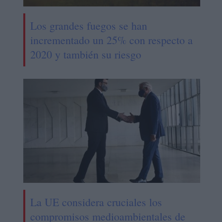
Los grandes fuegos se han
incrementado un 25% con respecto a
2020 y también su riesgo
La UE considera cruciales los
compromisos medioambientales de