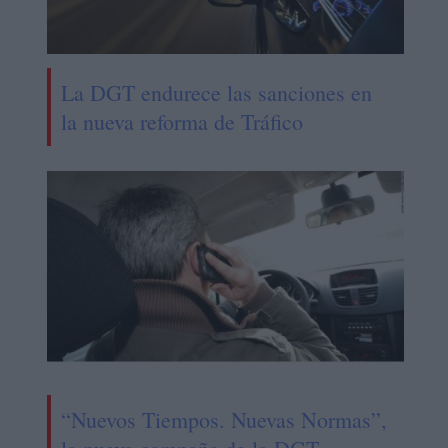
La DGT endurece las sanciones en
la nueva reforma de Tráfico
“Nuevos Tiempos. Nuevas Normas”,