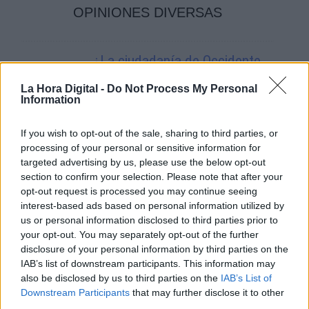
OPINIONES DIVERSAS
¿La ciudadanía de Occidente
es consciente del riesgo de
una tercera guerra mundial?
La Hora Digital -
Do Not Process My Personal
Information
Por
Álvaro Frutos Rosado y Gabinete
Geopolítica de Crisis
If you wish to opt-out of the sale, sharing to third parties, or
processing of your personal or sensitive information for
Suelta y confía
targeted advertising by us, please use the below opt-out
Por
María Comesaña
section to confirm your selection. Please note that after your
opt-out request is processed you may continue seeing
interest-based ads based on personal information utilized by
Votantes y votados
us or personal information disclosed to third parties prior to
Por
Juan Manuel Beltrán
your opt-out. You may separately opt-out of the further
disclosure of your personal information by third parties on the
IAB’s list of downstream participants. This information may
El Conflicto de Oriente Medio:
also be disclosed by us to third parties on the
IAB’s List of
Un Nuevo Orden Autoritario
Downstream Participants
that may further disclose it to other
en Construcción
third parties.