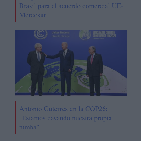
Brasil para el acuerdo comercial UE-
Mercosur
António Guterres en la COP26:
"Estamos cavando nuestra propia
tumba"