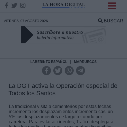
INFORMACION SOBRE LA
PROTECCIÓN DE TUS
BUSCAR
VIERNES, 07 AGOSTO 2026
DATOS
Responsable:
Finalidad:
|
LABERINTO ESPAÑOL
MARRUECOS
Datos tratados:
La DGT activa la Operación especial de
Todos los Santos
Legitimación:
La tradicional visita a cementerios por estas fechas
incrementa los desplazamientos incrementa casi un
Destinatarios:
5% los desplazamientos de largo recorrido por
carretera. Para evitar accidentes, Tráfico desplegará
todos los medios humanos y materiales disponibles