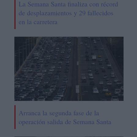
La Semana Santa finaliza con récord
de desplazamientos y 29 fallecidos
en la carretera
Arranca la segunda fase de la
operación salida de Semana Santa