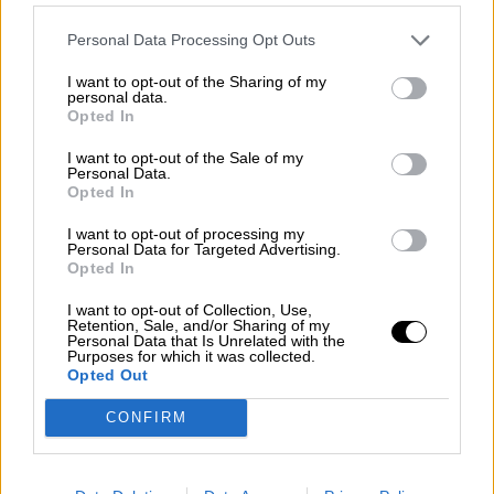
Por
Álvaro Frutos Rosado y Gabinete
Geopolítica de Crisis
Personal Data Processing Opt Outs
I want to opt-out of the Sharing of my
Reconquista leonesa
personal data.
Opted In
Por
Carlos Miranda
I want to opt-out of the Sale of my
Personal Data.
Clara Campoamor: Mi sueño,
Opted In
mi pesadilla
Por
María Pérez Herrero
I want to opt-out of processing my
Personal Data for Targeted Advertising.
Opted In
I want to opt-out of Collection, Use,
Retention, Sale, and/or Sharing of my
Personal Data that Is Unrelated with the
NOTICIAS MAS VISTAS
Purposes for which it was collected.
Opted Out
CONFIRM
MARRUECOS