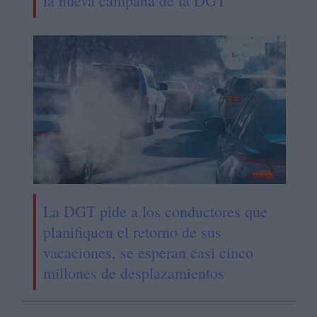
la nueva campaña de la DGT
La DGT pide a los conductores que
planifiquen el retorno de sus
vacaciones, se esperan casi cinco
millones de desplazamientos