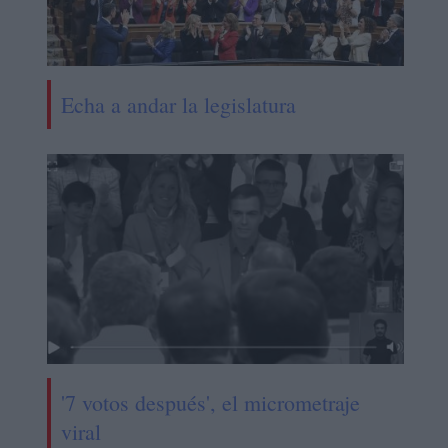
Echa a andar la legislatura
'7 votos después', el micrometraje
viral