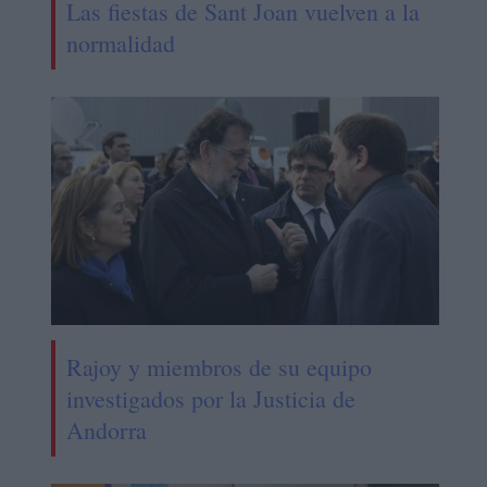
Las fiestas de Sant Joan vuelven a la
normalidad
Rajoy y miembros de su equipo
investigados por la Justicia de
Andorra