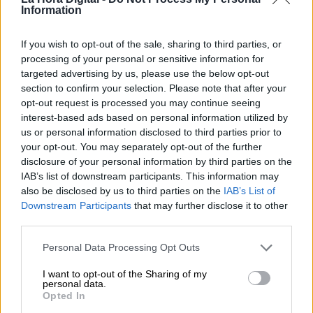
Information
Por
María Comesaña
If you wish to opt-out of the sale, sharing to third parties, or
Votantes y votados
processing of your personal or sensitive information for
Por
Juan Manuel Beltrán
targeted advertising by us, please use the below opt-out
section to confirm your selection. Please note that after your
opt-out request is processed you may continue seeing
El Conflicto de Oriente Medio:
interest-based ads based on personal information utilized by
Un Nuevo Orden Autoritario
us or personal information disclosed to third parties prior to
en Construcción
your opt-out. You may separately opt-out of the further
Por
Álvaro Frutos Rosado y Gabinete
disclosure of your personal information by third parties on the
Geopolítica de Crisis
IAB’s list of downstream participants. This information may
also be disclosed by us to third parties on the
IAB’s List of
Downstream Participants
that may further disclose it to other
Reconquista leonesa
third parties.
Por
Carlos Miranda
Personal Data Processing Opt Outs
Clara Campoamor: Mi sueño,
I want to opt-out of the Sharing of my
mi pesadilla
personal data.
Opted In
Por
María Pérez Herrero