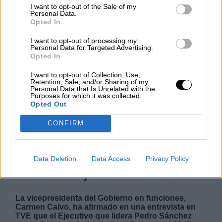
I want to opt-out of the Sale of my
Personal Data.
Opted In
NOTICIAS MAS VISTAS
I want to opt-out of processing my
Personal Data for Targeted Advertising.
Opted In
I want to opt-out of Collection, Use,
Retention, Sale, and/or Sharing of my
Personal Data that Is Unrelated with the
Purposes for which it was collected.
|
|
LABERINTO ESPAÑOL
LABERINTO ESPAÑOL
Opted Out
LABERINTO ESPAÑOL
CONFIRM
Carmen Calvo advierte que el
Data Deletion
Data Access
Privacy Policy
Gobierno activará el 155 si hay
“fundamento jurídico”
La vicepresidenta del Gobierno en funciones,
Carmen Calvo, ha afirmado en una entrevista en
TVE que el Ejecutivo que lidera Pedro Sánchez