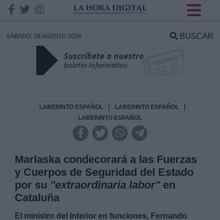
INFORMACION SOBRE LA
PROTECCIÓN DE TUS
BUSCAR
SÁBADO, 08 AGOSTO 2026
DATOS
Responsable:
Finalidad:
|
|
LABERINTO ESPAÑOL
LABERINTO ESPAÑOL
LABERINTO ESPAÑOL
Datos tratados:
Marlaska condecorará a las Fuerzas
y Cuerpos de Seguridad del Estado
Legitimación:
por su
"extraordinaria labor"
en
Cataluña
Destinatarios:
El ministro del Interior en funciones, Fernando