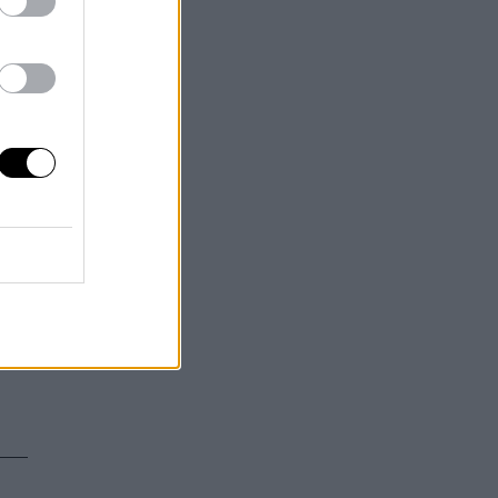
r
s
a