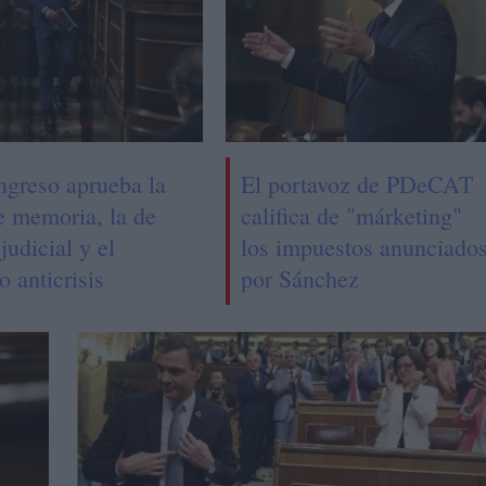
ngreso aprueba la
El portavoz de PDeCAT
e memoria, la de
califica de "márketing"
judicial y el
los impuestos anunciado
o anticrisis
por Sánchez