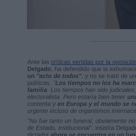
Ante las
críticas vertidas por la oposició
Delgado
, ha defendido que la exhumaci
un
"acto de todos"
, y no se trató de u
políticas.
"
Los tiempos no los ha marca
familia
. Los tiempos han sido judiciale
electoralista. Pero estaría bien tener
una
contenta y
en Europa y el mundo se n
urgente incluso de organismos internac
"No fue tanto un funeral, obviamente no 
de Estado, institucional"
, insistía Delg
dictador
ahora se encuentra en un lug