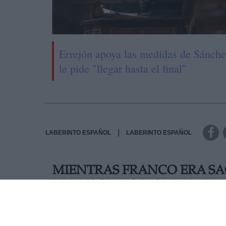
Errejón apoya las medidas de Sánche
le pide "llegar hasta el final"
|
LABERINTO ESPAÑOL
LABERINTO ESPAÑOL
MIENTRAS FRANCO ERA SA
UN DISCRETO HOMENAJE A