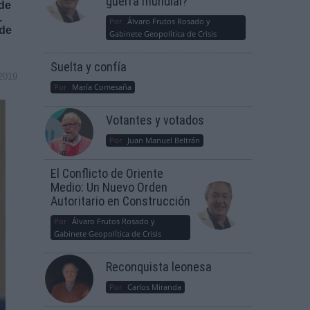
guerra mundial?
nde
.
Por
Álvaro Frutos Rosado y
 de
Gabinete Geopolítica de Crisis
Suelta y confía
2019
Por
María Comesaña
Votantes y votados
Por
Juan Manuel Beltrán
El Conflicto de Oriente
Medio: Un Nuevo Orden
Autoritario en Construcción
Por
Álvaro Frutos Rosado y
Gabinete Geopolítica de Crisis
Reconquista leonesa
Por
Carlos Miranda