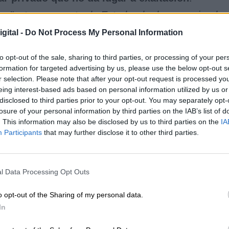
que
"esto es un acto de Estado, de democracia, de
s porque España es un gran país
, lo sabemos, y
gital -
Do Not Process My Personal Information
 más"
.
onerse en el lugar de la historia democrática e
to opt-out of the sale, sharing to third parties, or processing of your per
ado el carácter
"histórico"
del acto celebrado el
formation for targeted advertising by us, please use the below opt-out s
lminó
"un proceso que se inició con la Ley de
r selection. Please note that after your opt-out request is processed y
eing interest-based ads based on personal information utilized by us or
disclosed to third parties prior to your opt-out. You may separately opt-
gado ha recordado que
su labor era dar fe del
losure of your personal information by third parties on the IAB’s list of
no
y ello
"requería seriedad"
. Por ello, ha evitado
. This information may also be disclosed by us to third parties on the
IA
ión con la familia Franco, recordando que del otr
Participants
that may further disclose it to other third parties.
 tenía que
respetar
"las sensibilidades"
.
a dos partes:
"Mi función era como
notaria mayor 
l de la ministra de Justicia
. Había dos actos:
l Data Processing Opt Outs
lado y después la reinhumación. Mi función era
ver
de las que tengo que dar fe
"
, de algo "histórico",
o opt-out of the Sharing of my personal data.
emocrática
, un mausoleo con el dictador enterrad
In
"
.