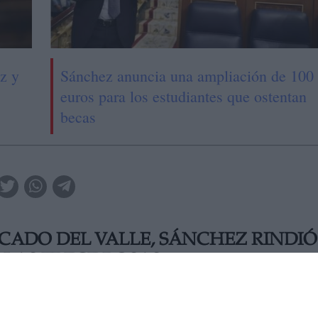
z y
Sánchez anuncia una ampliación de 100
euros para los estudiantes que ostentan
becas
CADO DEL VALLE, SÁNCHEZ RINDIÓ
 LAS TRECE ROSAS