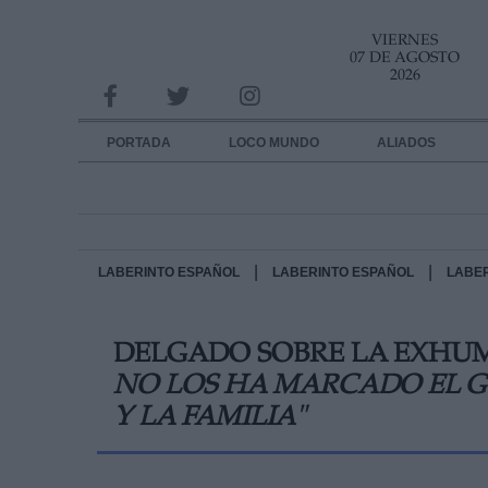
VIERNES
INFORMACION SOBRE LA PROTECCIÓN DE TUS DATOS
07 DE AGOSTO
2026
Responsable:
Finalidad:
PORTADA
LOCO MUNDO
ALIADOS
Datos tratados:
Legitimación:
Destinatarios:
|
|
LABERINTO ESPAÑOL
LABERINTO ESPAÑOL
LABE
Derechos:
DELGADO SOBRE LA EXHU
link
NO LOS HA MARCADO EL G
Información adicional
link
Y LA FAMILIA"