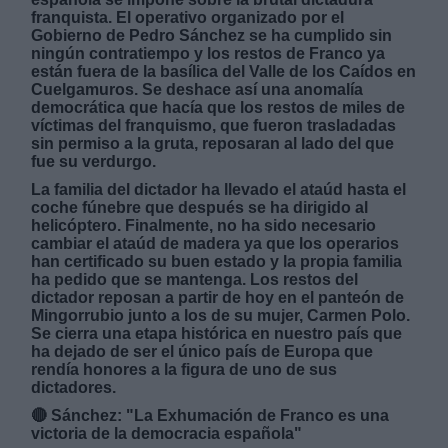
franquista.
El operativo organizado por el
Gobierno de Pedro Sánchez se ha cumplido sin
ningún contratiempo
y los restos de Franco ya
están fuera de la basílica del Valle de los Caídos en
Cuelgamuros. Se deshace así una anomalía
democrática que hacía que los restos de miles de
víctimas del franquismo, que fueron trasladadas
Derechos:
sin permiso a la gruta, reposaran al lado del que
fue su verdurgo.
link
La familia del dictador ha llevado el ataúd hasta el
coche fúnebre que después se ha dirigido al
Información adicional
helicóptero. Finalmente, no ha sido necesario
link
cambiar el ataúd de madera ya que los operarios
han certificado su buen estado y la propia familia
ha pedido que se mantenga. Los restos del
dictador reposan a partir de hoy en el panteón de
Mingorrubio junto a los de su mujer, Carmen Polo.
Se cierra una etapa histórica en nuestro país que
ha dejado de ser el único país de Europa que
rendía honores a la figura de uno de sus
dictadores.
🔴 Sánchez: "La Exhumación de Franco es una
victoria de la democracia española"