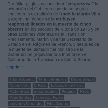
Por último, Iglesias considera
"vergonzosa"
la
actuación del Gobierno cuando se negó a
conceder la extradición de
Rodolfo Martin Villa
a Argentina, donde
se le atribuyen
responsabilidades en la muerte de cinco
obreros
en los sucesos de Vitoria de 1976 y en
otras acciones violentas de la Transición.
Precisamente, Martín Villa fue Secretario de
Estado en el Régimen de Franco, y despues de
la muerte del dictador fue Ministro de la
Gobernación (equivalente a Interior) en el
Gobierno de la Transición de Adolfo Súarez.
Imprimir
Tribunal Supremo
Ministra de Justicia
Dolores Delgado
Carmen Calvo
El Pardo
Exhumación de Franco
Pablo Iglesias
unidas podemos
Podemos
PSOE
Pedro Sánchez
Inhumacion Franco
cementerio Mingorrubio
Pdero Sánchez