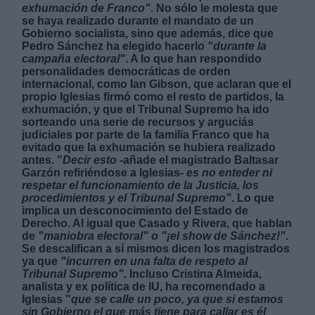
exhumación de Franco"
. No sólo le molesta que
se haya realizado durante el mandato de un
Gobierno socialista, sino que además, dice que
Pedro Sánchez ha elegido hacerlo
"durante la
campaña electoral"
. A lo que han respondido
personalidades democráticas de orden
internacional, como Ian Gibson, que aclaran que el
propio Iglesias firmó como el resto de partidos, la
exhumación, y que el Tribunal Supremo ha ido
sorteando una serie de recursos y arguciás
judiciales por parte de la familia Franco que ha
evitado que la exhumación se hubiera realizado
antes. "
Decir esto
-añade el magistrado Baltasar
Garzón refiriéndose a Iglesias-
es no enteder ni
respetar el funcionamiento de la Justicia, los
procedimientos y el Tribunal Supremo"
. Lo que
implica un desconocimiento del Estado de
Derecho. Al igual que Casado y Rivera, que hablan
de
"maniobra electoral" o "¡el show de Sánchez!"
.
Se descalifican a sí mismos dicen los magistrados
ya que
"incurren en una falta de respeto al
Tribunal Supremo".
Incluso Cristina Almeida,
analista y ex política de IU, ha recomendado a
Iglesias "
que se calle un poco, ya que si estamos
sin Gobierno el que más tiene para callar es él