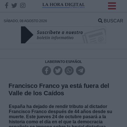
INFORMACION SOBRE LA
PROTECCIÓN DE TUS
BUSCAR
SÁBADO, 08 AGOSTO 2026
DATOS
Responsable:
Finalidad:
LABERINTO ESPAÑOL
Datos tratados:
Francisco Franco ya está fuera del
Valle de los Caídos
Legitimación:
España ha dejado de rendir tributo al dictador
Francisco Franco después de 44 años desde su
Destinatarios:
muerte. Este jueves 24 de octubre pasará a la
historia como el día en el que la democracia
española se impone sobre la brutal dictadura