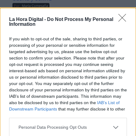
Por
María Comesaña
La Hora Digital -
Do Not Process My Personal
Votantes y votados
Information
Por
Juan Manuel Beltrán
If you wish to opt-out of the sale, sharing to third parties, or
processing of your personal or sensitive information for
El Conflicto de Oriente Medio:
targeted advertising by us, please use the below opt-out
Un Nuevo Orden Autoritario
section to confirm your selection. Please note that after your
en Construcción
opt-out request is processed you may continue seeing
Por
Álvaro Frutos Rosado y Gabinete
interest-based ads based on personal information utilized by
Geopolítica de Crisis
us or personal information disclosed to third parties prior to
your opt-out. You may separately opt-out of the further
Reconquista leonesa
disclosure of your personal information by third parties on the
IAB’s list of downstream participants. This information may
Por
Carlos Miranda
also be disclosed by us to third parties on the
IAB’s List of
Downstream Participants
that may further disclose it to other
Clara Campoamor: Mi sueño,
third parties.
mi pesadilla
Personal Data Processing Opt Outs
Por
María Pérez Herrero