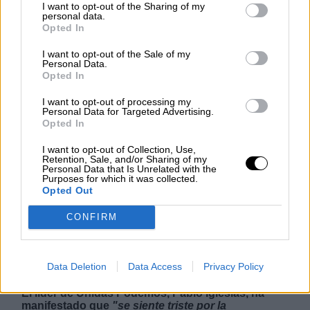
I want to opt-out of the Sharing of my
personal data.
Opted In
NOTICIAS MAS VISTAS
I want to opt-out of the Sale of my
Personal Data.
Opted In
I want to opt-out of processing my
Personal Data for Targeted Advertising.
Opted In
|
|
LABERINTO ESPAÑOL
LABERINTO ESPAÑOL
LABERINTO ESPAÑOL
I want to opt-out of Collection, Use,
Retention, Sale, and/or Sharing of my
Personal Data that Is Unrelated with the
Purposes for which it was collected.
Opted Out
Iglesias incurre en una
"falta de
CONFIRM
respeto al Tribunal Supremo"
al
afirmar que se trata de una argucia
electoral del PSOE
Data Deletion
Data Access
Privacy Policy
El líder de Unidas Podemos, Pablo Iglesias, ha
manifestado que
"se siente triste por la