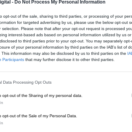
gital -
Do Not Process My Personal Information
to opt-out of the sale, sharing to third parties, or processing of your per
formation for targeted advertising by us, please use the below opt-out s
r selection. Please note that after your opt-out request is processed y
eing interest-based ads based on personal information utilized by us or
disclosed to third parties prior to your opt-out. You may separately opt-
losure of your personal information by third parties on the IAB’s list of
. This information may also be disclosed by us to third parties on the
IA
Investigadores del Vall d'Hebron
Participants
that may further disclose it to other third parties.
e en
prueban la eficacia de un medicamento
para tumores primarios para tratar la
l Data Processing Opt Outs
metástasis en cáncer de mama
o opt-out of the Sharing of my personal data.
In
o opt-out of the Sale of my Personal Data.
In