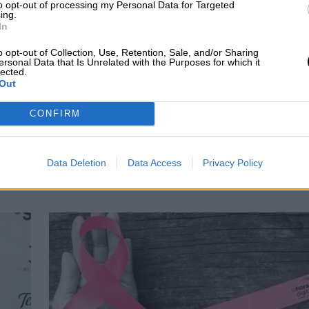
to opt-out of processing my Personal Data for Targeted
ing.
In
o opt-out of Collection, Use, Retention, Sale, and/or Sharing
ersonal Data that Is Unrelated with the Purposes for which it
lected.
Out
rea rosa' se hace
La primera vacuna contra
en Barcelona en la
el cáncer de mama inicia
CONFIRM
ra de la Mujer
los ensayos en humanos
al Lechera
Data Deletion
Data Access
Privacy Policy
iana