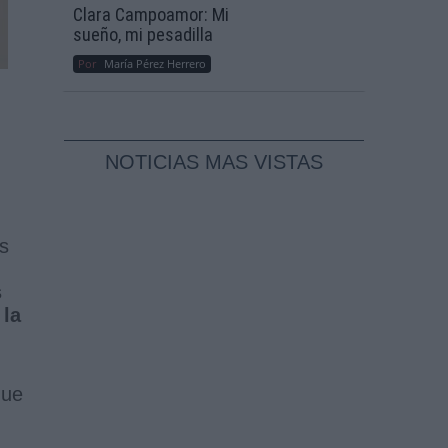
Clara Campoamor: Mi
sueño, mi pesadilla
Por
María Pérez Herrero
NOTICIAS MAS VISTAS
s
s
 la
que