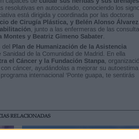
son capaces de
cuidar sus heridas y sus drenajes
 resolutivas en autocuidado, conociendo los sign
iativa está dirigida y coordinada por las doctoras
io de Cirugía Plástica, y Belén Alonso Álvarez
abilitación
, junto a las enfermeras de las consult
a Montes y Beatriz Gimeno Sabater
.
s del
Plan de Humanización de la Asistencia
 Sanidad de la Comunidad de Madrid. En ella
ra el Cáncer y la Fundación Stanpa
, organizaci
 con cáncer, ayudándolas a mejorar su autoestima
 programa internacional ‘Ponte guapa, te sentirás
CIAS RELACIONADAS