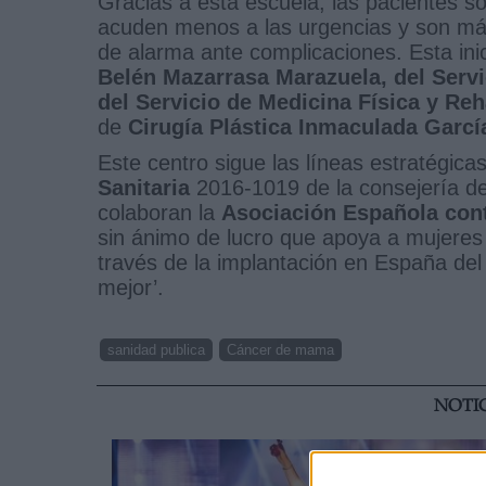
Gracias a esta escuela, las pacientes 
acuden menos a las urgencias y son más
de alarma ante complicaciones. Esta inic
Belén Mazarrasa Marazuela, del Servic
del Servicio de Medicina Física y Reh
de
Cirugía Plástica Inmaculada Garcí
Este centro sigue las líneas estratégica
Sanitaria
2016-1019 de la consejería de
colaboran la
Asociación Española cont
sin ánimo de lucro que apoya a mujeres
través de la implantación en España del
mejor’.
sanidad publica
Cáncer de mama
NOTI