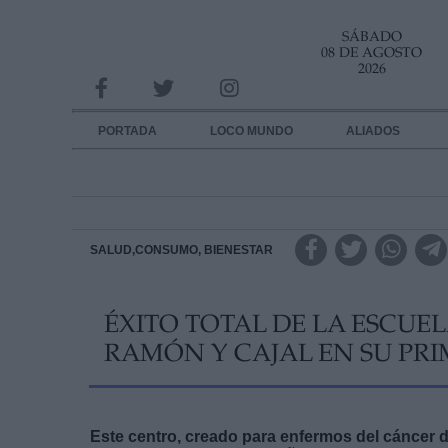
SÁBADO
INFORMACION SOBRE LA PROTECCIÓN DE TUS DATOS
08 DE AGOSTO
2026
Responsable:
Finalidad:
PORTADA
LOCO MUNDO
ALIADOS
Datos tratados:
Legitimación:
Destinatarios:
SALUD,CONSUMO, BIENESTAR
Derechos:
ÉXITO TOTAL DE LA ESCUEL
link
RAMÓN Y CAJAL EN SU PR
Información adicional
link
Este centro, creado para enfermos del cáncer 