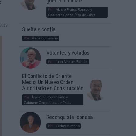
guerra mundial?
e
Por
Álvaro Frutos Rosado y
Gabinete Geopolítica de Crisis
2019
Suelta y confía
Por
María Comesaña
Votantes y votados
Por
Juan Manuel Beltrán
El Conflicto de Oriente
Medio: Un Nuevo Orden
Autoritario en Construcción
Por
Álvaro Frutos Rosado y
Gabinete Geopolítica de Crisis
Reconquista leonesa
Por
Carlos Miranda