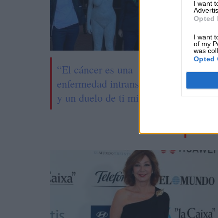
I want 
Advertis
Opted 
I want t
of my P
was col
Opted 
“El cáncer es una
La 'ma
enfermedad intransferible
notar 
y un duelo de ti misma”
Carre
Centr
Astur