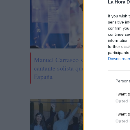
La Hora Di
If you wish 
sensitive in
confirm you
continue se
information 
further disc
participants
Manuel Carrasco se convierte en el
Downstream 
cantante solista que más público atra
España
Persona
I want t
Opted 
I want t
Opted 