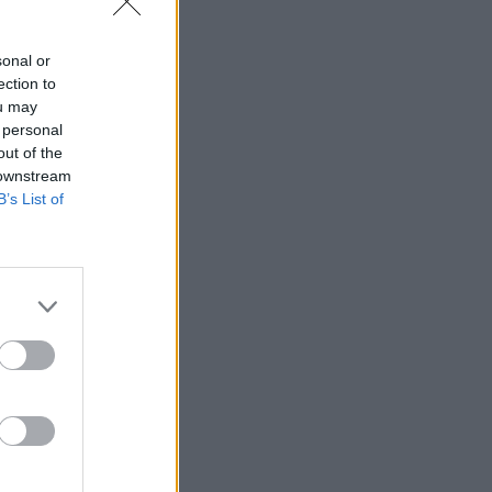
sonal or
ection to
ou may
 personal
out of the
 downstream
B’s List of