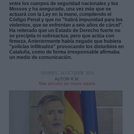
entre los cuerpos de seguridad nacionales y los
Mossos y ha asegurado, una vez más que se
actuará con la Ley en la mano, cumpliendo el
Código Penal y que no "habrá impunidad para los
violentos, que se enfrentan a seis años de cárcel".
Ha reiterado que un Estado de Derecho fuerte no
se precipita ni sobreactua, pero que actúa con
Derechos:
firmeza. Anteriormente había negado que hubiera
"
policías infiltrados" provocando los disturbios en
Cataluña, como de forma irresponsable afirmaba
link
un medio de comunicación.
Información adicional
link
VIERNES, 18 OCTUBRE 2019
AUTOR R.M.
Mas artículos del mismo autor/a