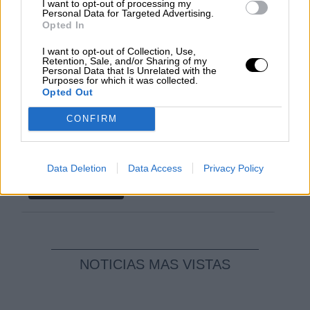
I want to opt-out of processing my
El Conflicto de Oriente Medio:
Personal Data for Targeted Advertising.
Un Nuevo Orden Autoritario
Opted In
en Construcción
I want to opt-out of Collection, Use,
Por
Álvaro Frutos Rosado y Gabinete
Retention, Sale, and/or Sharing of my
Geopolítica de Crisis
Personal Data that Is Unrelated with the
Purposes for which it was collected.
Opted Out
Reconquista leonesa
CONFIRM
Por
Carlos Miranda
Clara Campoamor: Mi sueño,
Data Deletion
Data Access
Privacy Policy
mi pesadilla
Por
María Pérez Herrero
NOTICIAS MAS VISTAS