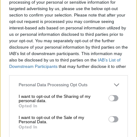
anunciados por Sánchez
processing of your personal or sensitive information for
targeted advertising by us, please use the below opt-out
section to confirm your selection. Please note that after your
opt-out request is processed you may continue seeing
OPINIONES DIVERSAS
interest-based ads based on personal information utilized by
us or personal information disclosed to third parties prior to
your opt-out. You may separately opt-out of the further
¿La ciudadanía de Occidente
disclosure of your personal information by third parties on the
es consciente del riesgo de
IAB’s list of downstream participants. This information may
una tercera guerra mundial?
also be disclosed by us to third parties on the
IAB’s List of
Downstream Participants
that may further disclose it to other
Por
Álvaro Frutos Rosado y Gabinete
third parties.
Geopolítica de Crisis
Personal Data Processing Opt Outs
Suelta y confía
I want to opt-out of the Sharing of my
Por
María Comesaña
personal data.
Opted In
Votantes y votados
I want to opt-out of the Sale of my
Personal Data.
Por
Juan Manuel Beltrán
Opted In