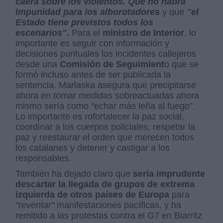
caerá sobre los violentos. Que no habrá
impunidad para los alborotadores
y que
"el
Estado tiene previstos todos los
escenarios".
Para el
ministro de Interior
, lo
importante es seguir con información y
decisiones puntuales los incidentes callejeros
desde una
Comisión de Seguimient
o que se
formó incluso antes de ser publicada la
sentencia. Marlaska asegura que precipitarse
ahora en tomar medidas sobreactuadas ahora
mismo sería como "echar más leña al fuego".
Lo importante es rofortalecer la paz social,
coordinar a los cuerpos policiales, respetar la
paz y reestaurar el orden que merecen todos
los catalanes y detener y castigar a los
responsables.
También ha dejado claro que
sería imprudente
descartar la llegada de grupos de extrema
izquierda de otros países de Europa
para
"reventar"
manifestaciones pacíficas, y ha
remitido a las protestas contra el G7 en Biarritz