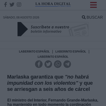
INFORMACION SOBRE LA
PROTECCIÓN DE TUS
BUSCAR
SÁBADO, 08 AGOSTO 2026
DATOS
Responsable:
Finalidad:
|
|
LABERINTO ESPAÑOL
LABERINTO ESPAÑOL
LABERINTO ESPAÑOL
Datos tratados:
Marlaska garantiza que
"no habrá
impunidad con los violentos"
y que
Legitimación:
se arriesgan a seis años de cárcel
Destinatarios:
El ministro del Interior, Fernando Grande-Marlaska,
ha mantenido en todo momento la cordinación