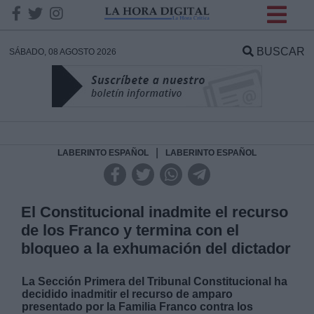
INFORMACION SOBRE LA
PROTECCIÓN DE TUS
BUSCAR
SÁBADO, 08 AGOSTO 2026
DATOS
Responsable:
Finalidad:
|
LABERINTO ESPAÑOL
LABERINTO ESPAÑOL
Datos tratados:
El Constitucional inadmite el recurso
de los Franco y termina con el
bloqueo a la exhumación del dictador
Legitimación:
La Sección Primera del Tribunal Constitucional ha
Destinatarios:
decidido inadmitir el recurso de amparo
presentado por la Familia Franco contra los