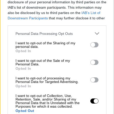
disclosure of your personal information by third parties on the
IAB’s list of downstream participants. This information may
also be disclosed by us to third parties on the
IAB’s List of
Downstream Participants
that may further disclose it to other
third parties.
Personal Data Processing Opt Outs
I want to opt-out of the Sharing of my
personal data.
Opted In
El diputado socialista Odón Elorza
I want to opt-out of the Sale of my
duda de la "ejemplaridad" de
Personal Data.
Opted In
Enrique Arnaldo para formar parte
del Constitucional
I want to opt-out of processing my
Personal Data for Targeted Advertising.
Opted In
I want to opt-out of Collection, Use,
Retention, Sale, and/or Sharing of my
Personal Data that Is Unrelated with the
Purposes for which it was collected.
Opted Out