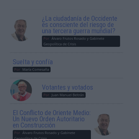
¿La ciudadanía de Occidente
es consciente del riesgo de
una tercera guerra mundial?
Por
Álvaro Frutos Rosado y Gabinete
Geopolítica de Crisis
Suelta y confía
Por
María Comesaña
Votantes y votados
Por
Juan Manuel Beltrán
El Conflicto de Oriente Medio:
Un Nuevo Orden Autoritario
en Construcción
Por
Álvaro Frutos Rosado y Gabinete
Geopolítica de Crisis