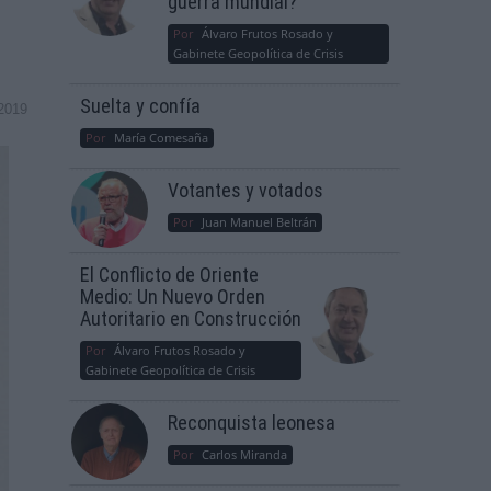
guerra mundial?
Por
Álvaro Frutos Rosado y
Gabinete Geopolítica de Crisis
Suelta y confía
2019
Por
María Comesaña
Votantes y votados
Por
Juan Manuel Beltrán
El Conflicto de Oriente
Medio: Un Nuevo Orden
Autoritario en Construcción
Por
Álvaro Frutos Rosado y
Gabinete Geopolítica de Crisis
Reconquista leonesa
Por
Carlos Miranda