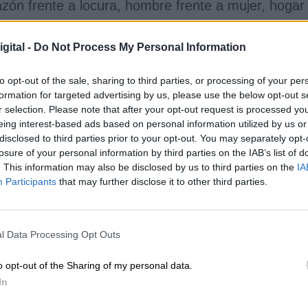
razón frente a locura, hombre frente a mujer, hogar
s Nyheter
, publicó ese mes un reportaje en el que
gital -
Do Not Process My Personal Information
 y abuso sexual por parte de Jean-Claude
espetada en los ambientes culturales de Estocolmo
to opt-out of the sale, sharing to third parties, or processing of your per
tenson
.
formation for targeted advertising by us, please use the below opt-out s
r selection. Please note that after your opt-out request is processed y
as denuncias anónimas hace una década, sin
eing interest-based ads based on personal information utilized by us or
17, para cuando el número de denunciantes ya
disclosed to third parties prior to your opt-out. You may separately opt-
empezó a coger notoriedad mediática.
losure of your personal information by third parties on the IAB’s list of
a la luz que
Frostenson había caído en conflict
. This information may also be disclosed by us to third parties on the
IA
Participants
that may further disclose it to other third parties.
n su marido de Forum
, un club cultural influyente e
iación de la Academia.
Ella tuvo que dimitir por
ación a su marido
; y su marido, cumpliendo una
io por delitos de violación
.
l Data Processing Opt Outs
de la Academia Sueca y causó un revuelo y un
o opt-out of the Sharing of my personal data.
sponer durante un año
la decisión de qué escrito
In
 nacido en Japón
Kazuo Ishiguro
como ganador de