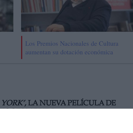
Los Premios Nacionales de Cultura
aumentan su dotación económica
 YORK’
, LA NUEVA PELÍCULA DE
 WOODY ALLEN