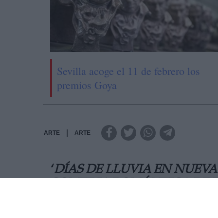
Sevilla acoge el 11 de febrero los
premios Goya
|
ARTE
ARTE
‘
DÍAS DE LLUVIA EN NUEVA
COMEDIA ROMÁNTICA DE