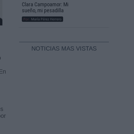
Clara Campoamor: Mi
sueño, mi pesadilla
Por
María Pérez Herrero
NOTICIAS MAS VISTAS
o
 En
os
por