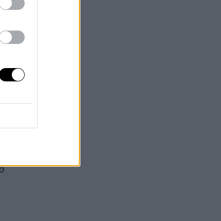
esa
 la
as
ó
ad
o