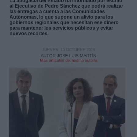
La abogacía del Estado ha informado por escrito
al Ejecutivo de Pedro Sánchez que podrá realizar
las entregas a cuenta a las Comunidades
Autónomas, lo que supone un alivio para los
gobiernos regionales que necesitan ese dinero
para mantener los servicios públicos y evitar
nuevos recortes.
Derechos:
JUEVES, 10 OCTUBRE 2019
AUTOR JOSE LUIS MARTÍN
link
Mas artículos del mismo autor/a
Información adicional
link