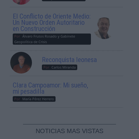
El Conflicto de Oriente Medio:
Un Nuevo Orden Autoritario
en Construcción
Por
Álvaro Frutos Rosado y Gabinete
Geopolítica de Crisis
Reconquista leonesa
Por
Carlos Miranda
Clara Campoamor: Mi sueño,
mi pesadilla
Por
María Pérez Herrero
NOTICIAS MAS VISTAS