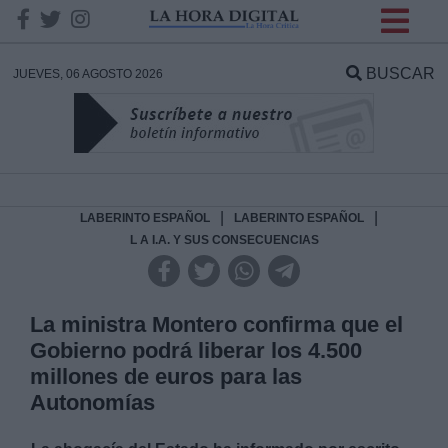
INFORMACION SOBRE LA
PROTECCIÓN DE TUS
BUSCAR
JUEVES, 06 AGOSTO 2026
DATOS
Responsable:
Finalidad:
|
|
LABERINTO ESPAÑOL
LABERINTO ESPAÑOL
L A I.A. Y SUS CONSECUENCIAS
Datos tratados:
La ministra Montero confirma que el
Gobierno podrá liberar los 4.500
Legitimación:
millones de euros para las
Autonomías
Destinatarios: