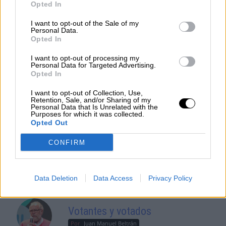
Opted In
necesidad urgente de reformar el
mercado eléctrico
I want to opt-out of the Sale of my
Personal Data.
Opted In
I want to opt-out of processing my
OPINIONES DIVERSAS
Personal Data for Targeted Advertising.
Opted In
I want to opt-out of Collection, Use,
¿La ciudadanía de Occidente
Retention, Sale, and/or Sharing of my
es consciente del riesgo de
Personal Data that Is Unrelated with the
Purposes for which it was collected.
una tercera guerra mundial?
Opted Out
Por
Álvaro Frutos Rosado y Gabinete
Geopolítica de Crisis
CONFIRM
Suelta y confía
Data Deletion
Data Access
Privacy Policy
Por
María Comesaña
Votantes y votados
Por
Juan Manuel Beltrán