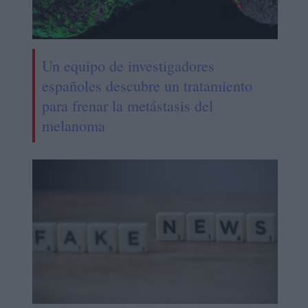
Un equipo de investigadores
españoles descubre un tratamiento
para frenar la metástasis del
melanoma