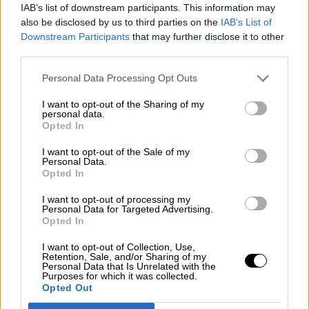
IAB’s list of downstream participants. This information may
also be disclosed by us to third parties on the
IAB’s List of
Reconquista leonesa
Downstream Participants
that may further disclose it to other
third parties.
Por
Carlos Miranda
Personal Data Processing Opt Outs
Clara Campoamor: Mi sueño,
I want to opt-out of the Sharing of my
mi pesadilla
personal data.
Por
María Pérez Herrero
Opted In
I want to opt-out of the Sale of my
Personal Data.
Opted In
NOTICIAS MAS VISTAS
I want to opt-out of processing my
Personal Data for Targeted Advertising.
Opted In
I want to opt-out of Collection, Use,
Retention, Sale, and/or Sharing of my
Personal Data that Is Unrelated with the
MARRUECOS
Purposes for which it was collected.
Opted Out