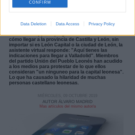
CONFIRM
Siri, el asistente de Apple, confunde
Valladolid con León
Data Deletion
Data Access
Privacy Policy
"Siri, ¿cómo se va a León?". Cada vez que un
usuario de Apple le pregunte a su teléfono móvil
cómo llegar a la provincia de Castilla y León, sin
importar si es León Capital o la ciudad de León, la
asistente virtual responde: "Aquí tienes las
indicaciones para llegar a Valladolid". Miembros
del partido Unión del Pueblo Leonés han acudido
a los medios para protestar de lo que ellos
consideran "un ninguneo para la capital leonesa".
Lo que ha causado la hilaridad de muchas
personas castellano leonesas.
MIÉRCOLES, 09 OCTUBRE 2019
AUTOR ÁLVARO MADRID
Mas artículos del mismo autor/a