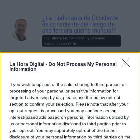
¿La ciudadanía de Occidente
es consciente del riesgo de
una tercera guerra mundial?
Por
Álvaro Frutos Rosado y Gabinete
Geopolítica de Crisis
Suelta y confía
La Hora Digital -
Do Not Process My Personal
Information
Por
María Comesaña
If you wish to opt-out of the sale, sharing to third parties, or
Votantes y votados
processing of your personal or sensitive information for
Por
Juan Manuel Beltrán
targeted advertising by us, please use the below opt-out
section to confirm your selection. Please note that after your
opt-out request is processed you may continue seeing
El Conflicto de Oriente Medio:
interest-based ads based on personal information utilized by
Un Nuevo Orden Autoritario
us or personal information disclosed to third parties prior to
en Construcción
your opt-out. You may separately opt-out of the further
Por
Álvaro Frutos Rosado y Gabinete
disclosure of your personal information by third parties on the
Geopolítica de Crisis