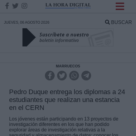
INFORMACION SOBRE LA
PROTECCIÓN DE TUS
BUSCAR
JUEVES, 06 AGOSTO 2026
DATOS
Responsable:
Finalidad:
MARRUECOS
Datos tratados:
Pedro Duque entrega los diplomas a 24
estudiantes que realizan una estancia
en el CERN
Legitimación:
Los jóvenes están participando en 13 proyectos de
investigación diferentes en los que han podido
Destinatarios:
explorar áreas de investigación relativas a la
seguridad y almacenamiento de datos; conocer los