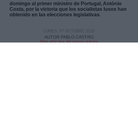
domingo al primer ministro de Portugal, António
Costa, por la victoria que los socialistas lusos han
obtenido en las elecciones legislativas.
LUNES, 07 OCTUBRE 2019
AUTOR PABLO CASTRO
Mas artículos del mismo autor/a