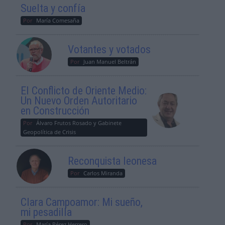
Suelta y confía
Por
María Comesaña
Votantes y votados
Por
Juan Manuel Beltrán
El Conflicto de Oriente Medio:
Un Nuevo Orden Autoritario
en Construcción
Por
Álvaro Frutos Rosado y Gabinete
Geopolítica de Crisis
Reconquista leonesa
Por
Carlos Miranda
Clara Campoamor: Mi sueño,
mi pesadilla
Por
María Pérez Herrero