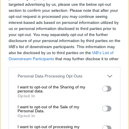
Pedro Sánchez
Europa
PSOE
PES
targeted advertising by us, please use the below opt-out
section to confirm your selection. Please note that after your
Socialistas Europeos
Josep Borrell
Iratxe García
opt-out request is processed you may continue seeing
Parlamento Europeo
Alto Comisionado Exteriores UE
interest-based ads based on personal information utilized by
us or personal information disclosed to third parties prior to
NOTICIAS RELACIONADAS
your opt-out. You may separately opt-out of the further
disclosure of your personal information by third parties on the
IAB’s list of downstream participants. This information may
also be disclosed by us to third parties on the
IAB’s List of
Downstream Participants
that may further disclose it to other
third parties.
Personal Data Processing Opt Outs
I want to opt-out of the Sharing of my
personal data.
Opted In
I want to opt-out of the Sale of my
Personal Data.
Congo: Entre la tragedia de la
Opted In
maldición de los recursos y la
I want to opt-out of processing my