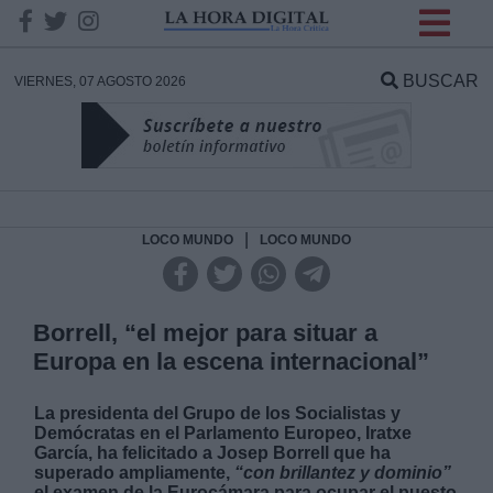
INFORMACION SOBRE LA
PROTECCIÓN DE TUS
BUSCAR
VIERNES, 07 AGOSTO 2026
DATOS
Responsable:
Finalidad:
|
LOCO MUNDO
LOCO MUNDO
Datos tratados:
Borrell, “el mejor para situar a
Europa en la escena internacional”
Legitimación:
La presidenta del Grupo de los Socialistas y
Demócratas en el Parlamento Europeo, Iratxe
Destinatarios:
García, ha felicitado a Josep Borrell que ha
superado ampliamente,
“con brillantez y dominio”
el examen de la Eurocámara para ocupar el puesto