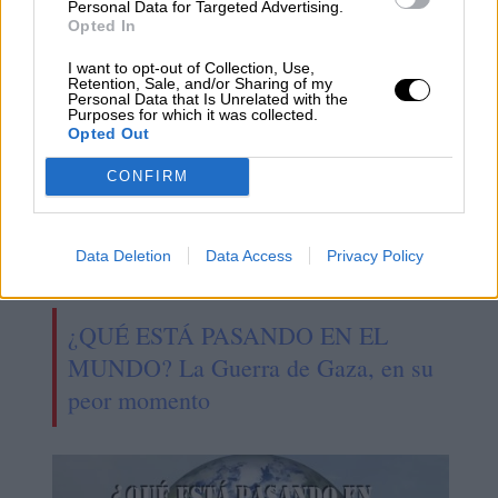
hipocresía de Occidente
Personal Data for Targeted Advertising.
Opted In
I want to opt-out of Collection, Use,
Retention, Sale, and/or Sharing of my
Personal Data that Is Unrelated with the
Purposes for which it was collected.
Opted Out
CONFIRM
Data Deletion
Data Access
Privacy Policy
¿QUÉ ESTÁ PASANDO EN EL
MUNDO? La Guerra de Gaza, en su
peor momento