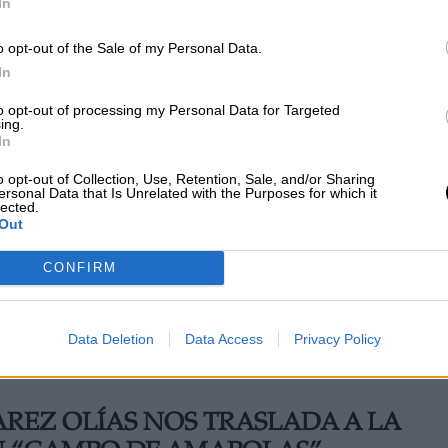
In
o opt-out of the Sale of my Personal Data.
In
to opt-out of processing my Personal Data for Targeted
ing.
In
o opt-out of Collection, Use, Retention, Sale, and/or Sharing
El 83% de los alumnos con necesidades
ersonal Data that Is Unrelated with the Purposes for which it
lected.
ero
de apoyo especiales estudia en unidades
Out
ordinarias
CONFIRM
Data Deletion
Data Access
Privacy Policy
AREZ OLÍAS NOS TRASLADA A LA