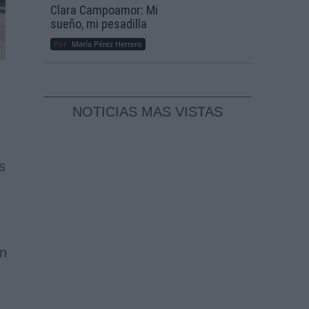
Clara Campoamor: Mi
sueño, mi pesadilla
Por
María Pérez Herrero
NOTICIAS MAS VISTAS
s
án
r