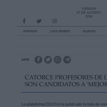
VIERNES
INFORMACION SOBRE LA PROTECCIÓN DE TUS DATOS
07 DE AGOSTO
2026
Responsable:
Finalidad:
PORTADA
LOCO MUNDO
ALIADOS
Datos tratados:
Legitimación:
Destinatarios:
ARTE
Derechos:
CATORCE PROFESORES DE 
link
SON CANDIDATOS A ‘MEJO
Información adicional
link
La plataforma EDUCA ha publicado la lista de nomi