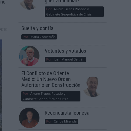
guerra mundial?
ene
Por
Álvaro Frutos Rosado y
Gabinete Geopolítica de Crisis
Suelta y confía
2019
Por
María Comesaña
Votantes y votados
Por
Juan Manuel Beltrán
El Conflicto de Oriente
Medio: Un Nuevo Orden
Autoritario en Construcción
Por
Álvaro Frutos Rosado y
Gabinete Geopolítica de Crisis
Reconquista leonesa
Por
Carlos Miranda