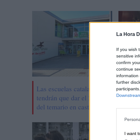
La Hora Di
If you wish 
sensitive in
confirm you
continue se
information 
further disc
Las escuelas catalanas no
Pilar 
participants
Downstream 
tendrán que dar el 25%
niñas 
del temario en castellano
tecno
Persona
I want t