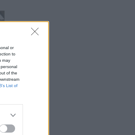
sonal or
ection to
ou may
 personal
out of the
 downstream
B’s List of