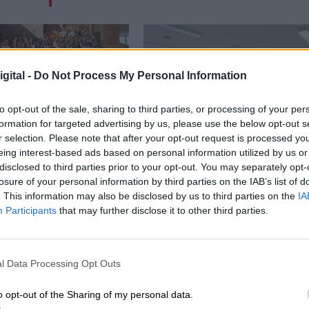
gital -
Do Not Process My Personal Information
to opt-out of the sale, sharing to third parties, or processing of your per
formation for targeted advertising by us, please use the below opt-out s
r selection. Please note that after your opt-out request is processed y
eing interest-based ads based on personal information utilized by us or
disclosed to third parties prior to your opt-out. You may separately opt-
losure of your personal information by third parties on the IAB’s list of
Alegría anima a las
Los estudiantes de La
. This information may also be disclosed by us to third parties on the
IA
Participants
that may further disclose it to other third parties.
a estudiar ciencia y
Rioja serán los primeros
logía
en hacer la EBAU
l Data Processing Opt Outs
o opt-out of the Sharing of my personal data.