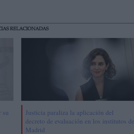
CIAS RELACIONADAS
r su
Justicia paraliza la aplicación del
decreto de evaluación en los institutos d
Madrid