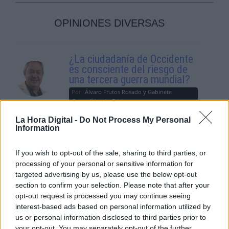
OPINIONES DIVERSAS
¿La ciudadanía de Occidente
es consciente del riesgo de
una tercera guerra mundial?
Por
Álvaro Frutos Rosado y Gabinete
Geopolítica de Crisis
La Hora Digital -
Do Not Process My Personal
Information
Suelta y confía
Por
María Comesaña
If you wish to opt-out of the sale, sharing to third parties, or
processing of your personal or sensitive information for
Votantes y votados
targeted advertising by us, please use the below opt-out
Por
Juan Manuel Beltrán
section to confirm your selection. Please note that after your
opt-out request is processed you may continue seeing
interest-based ads based on personal information utilized by
El Conflicto de Oriente Medio:
us or personal information disclosed to third parties prior to
Un Nuevo Orden Autoritario
your opt-out. You may separately opt-out of the further