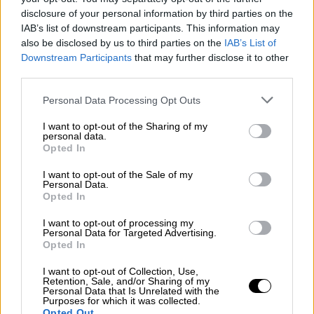
en Construcción
disclosure of your personal information by third parties on the
Por
Álvaro Frutos Rosado y Gabinete
IAB’s list of downstream participants. This information may
Geopolítica de Crisis
also be disclosed by us to third parties on the
IAB’s List of
Downstream Participants
that may further disclose it to other
third parties.
Reconquista leonesa
Por
Carlos Miranda
Personal Data Processing Opt Outs
I want to opt-out of the Sharing of my
Clara Campoamor: Mi sueño,
personal data.
mi pesadilla
Opted In
Por
María Pérez Herrero
I want to opt-out of the Sale of my
Personal Data.
Opted In
I want to opt-out of processing my
Personal Data for Targeted Advertising.
NOTICIAS MAS VISTAS
Opted In
I want to opt-out of Collection, Use,
Retention, Sale, and/or Sharing of my
Personal Data that Is Unrelated with the
Purposes for which it was collected.
Opted Out