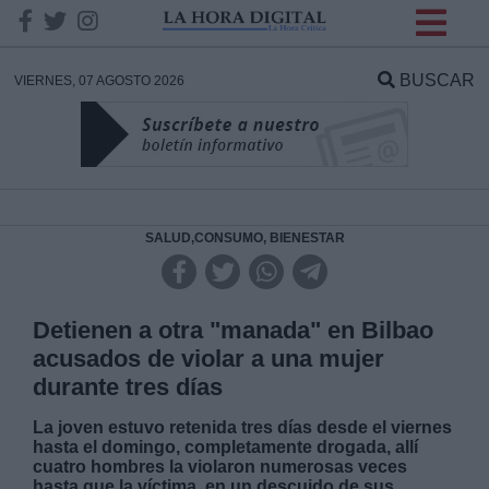
INFORMACION SOBRE LA
PROTECCIÓN DE TUS
BUSCAR
VIERNES, 07 AGOSTO 2026
DATOS
Responsable:
Finalidad:
SALUD,CONSUMO, BIENESTAR
Datos tratados:
Detienen a otra "manada" en Bilbao
acusados de violar a una mujer
durante tres días
Legitimación:
La joven estuvo retenida tres días desde el viernes
hasta el domingo, completamente drogada, allí
Destinatarios:
cuatro hombres la violaron numerosas veces
hasta que la víctima, en un descuido de sus