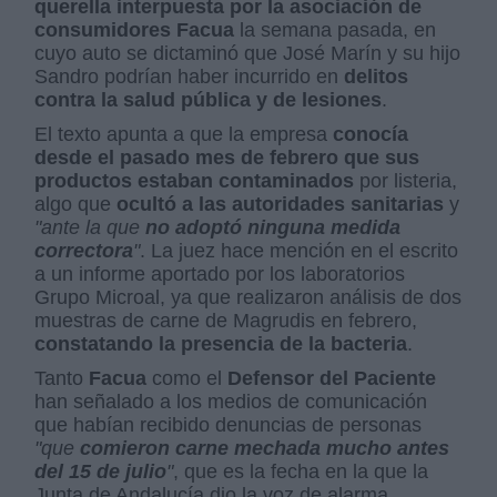
querella interpuesta por la asociación de
consumidores Facua
la semana pasada, en
cuyo auto se dictaminó que José Marín y su hijo
Sandro podrían haber incurrido en
delitos
contra la salud pública y de lesiones
.
El texto apunta a que la empresa
conocía
desde el pasado mes de febrero que sus
productos estaban contaminados
por listeria,
algo que
ocultó a las autoridades sanitarias
y
"ante la que
no adoptó ninguna medida
correctora
"
. La juez hace mención en el escrito
a un informe aportado por los laboratorios
Grupo Microal, ya que realizaron análisis de dos
muestras de carne de Magrudis en febrero,
constatando la presencia de la bacteria
.
Tanto
Facua
como el
Defensor del Paciente
han señalado a los medios de comunicación
que habían recibido denuncias de personas
"que
comieron carne mechada mucho antes
del 15 de julio
"
, que es la fecha en la que la
Junta de Andalucía dio la voz de alarma.