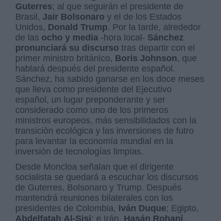
Guterres
; al que seguirán el presidente de
Brasil,
Jair
Bolsonaro
y el de los Estados
Unidos,
Donald
Trump
. Por la tarde, alrededor
de las
ocho y media
-hora local-
Sánchez
pronunciará su discurso
tras departir con el
primer ministro británico,
Boris
Johnson
, que
hablará después del presidente español.
Sánchez, ha sabido ganarse en los doce meses
que lleva como presidente del Ejecutivo
español, un lugar preponderante y ser
considerado como uno de los primeros
ministros europeos, más sensibilidados con la
transiciòn ecológica y las inversiones de futro
para levantar la economía mundial en la
inversión de tecnologías limpias.
Desde Moncloa señalan que el dirigente
socialista se quedará a escuchar los discursos
de Guterres, Bolsonaro y Trump. Después
mantendrá reuniones bilaterales con los
presidentes de Colombia,
Iván
Duque
; Egipto,
Abdelfatah
Al-Sisi
; e Irán,
Hasán
Rohaní
,