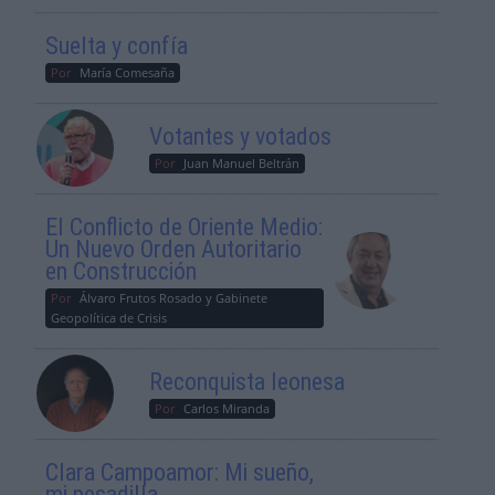
Suelta y confía
Por
María Comesaña
Votantes y votados
Por
Juan Manuel Beltrán
El Conflicto de Oriente Medio:
Un Nuevo Orden Autoritario
en Construcción
Por
Álvaro Frutos Rosado y Gabinete
Geopolítica de Crisis
Reconquista leonesa
Por
Carlos Miranda
Clara Campoamor: Mi sueño,
mi pesadilla