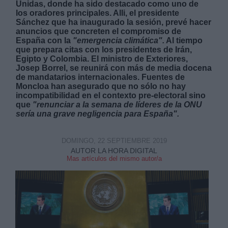
Unidas, donde ha sido destacado como uno de
los oradores principales. Alli, el presidente
Sánchez que ha inaugurado la sesión, prevé hacer
anuncios que concreten el compromiso de
España con la
"emergencia climática".
Al tiempo
que prepara citas con los presidentes de Irán,
Egipto y Colombia. El ministro de Exteriores,
Josep Borrel, se reunirá con más de media docena
Derechos:
de mandatarios internacionales. Fuentes de
Moncloa han asegurado que no sólo no hay
incompatibilidad en el contexto pre-electoral sino
link
que
"renunciar a la semana de líderes de la ONU
Información adicional
sería una grave negligencia para España".
link
DOMINGO, 22 SEPTIEMBRE 2019
AUTOR LA HORA DIGITAL
Mas artículos del mismo autor/a