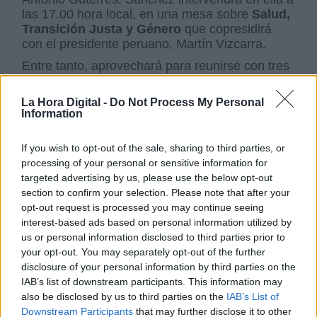
las 17.00 hora local, en una mesa sobre
Salud,
Transición Justa y Género
que copresidirá
con el presidente peruano, Martín Vizcarra.
Entre tanto, aprovechará para reunirse con tres
jóvenes activistas españoles, entre ellos la
representante española en la Cumbre Juvenil,
La Hora Digital -
Do Not Process My Personal
Patricia Ramos. También copresidirá una
Information
reunión de alto nivel sobre cobertura sanitaria
universal y participará en un almuerzo
If you wish to opt-out of the sale, sharing to third parties, or
convocado por Guterres con jefes de Estado y
processing of your personal or sensitive information for
Gobierno y directivos de empresas que quieren
targeted advertising by us, please use the below opt-out
contribuir contra el cambio climático.
section to confirm your selection. Please note that after your
Además, grabará un mensaje para el
Círculo
opt-out request is processed you may continue seeing
de Liderazgo
contra los abusos en operaciones
interest-based ads based on personal information utilized by
de mantenimiento de la paz y participará en un
us or personal information disclosed to third parties prior to
diálogo de líderes sobre respuestas
your opt-out. You may separately opt-out of the further
estratégicas contra las narrativas del terrorismo
disclosure of your personal information by third parties on the
y extremismo violento, promovido por el Rey
IAB’s list of downstream participants. This information may
Hussein de Jordania, el presidente francés,
also be disclosed by us to third parties on the
IAB’s List of
Emmanuel Macron; la primera ministra Ardern y
Downstream Participants
that may further disclose it to other