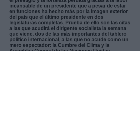
el prestigio y la fortaleza perdida gracias a la labor
incansable de un presidente que a pesar de estar
en funciones ha hecho más por la imagen exterior
del país que el último presidente en dos
legislaturas completas. Prueba de ello son las citas
a las que acudirá el dirigente socialista la semana
que viene, dos de las más importantes del tablero
político internacional, a las que no acude como un
mero espectador: la Cumbre del Clima y la
Asamblea General de las Naciones Unidas.
VIERNES, 20 SEPTIEMBRE 2019
AUTOR LA HORA DIGITAL
Mas artículos del mismo autor/a