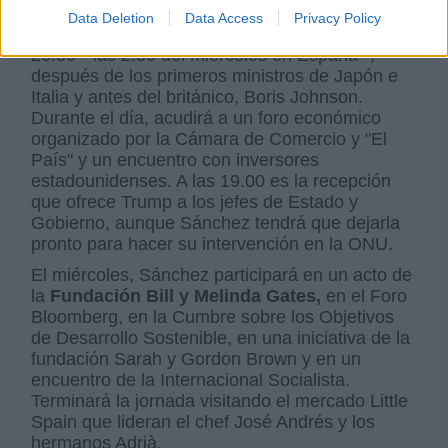
el segundo como anfitrión.
Data Deletion
Data Access
Privacy Policy
La intervención de Sánchez está prevista a las
20.30 --las 2.30 del miércoles en España--,
después de los primeros ministros de Japón e
Italia y antes del británico, Boris Johnson.
Durante el día, acudirá a un foro económico
organizado por la Cámara de Comercio y "El
País" y un encuentro con inversores
estadounidenses. A las 19.00 es la recepción
que ofrece Trump a los jefes de Estado y
Gobierno, aunque Sánchez tendrá que dejarla
pronto para hacer su intervención en la ONU.
El miércoles, Sánchez participará en un acto de
la
Fundación Bill y Melinda Gates,
en el Foro
Bloomberg, en la Cumbre sobre los Objetivos
de Desarrollo Sostenible, en una iniciativa de la
fundación Sarah y Gordon Brown y en un
encuentro de la Internacional Socialista.
Terminará la jornada visitando el mercado Little
Spain que lideran el chef José Andrés y los
hermanos Adrià.