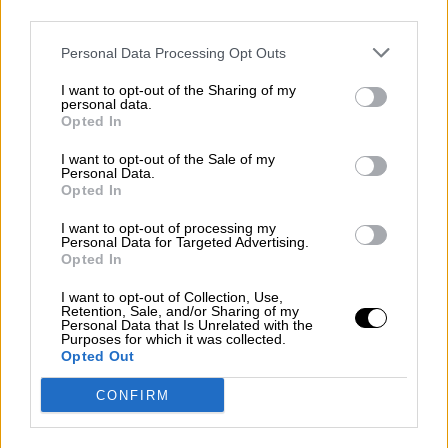
el propio Guterres.
third parties.
Tras su intervención en la Cumbre del Clima,
Personal Data Processing Opt Outs
que será un mensaje de acción y
multilateralismo para cumplir con los acuerdo
I want to opt-out of the Sharing of my
de la Cumbre de París para descarbonizar la
personal data.
Opted In
economía, la jornada del lunes terminará con
una recepción del embajador español ante la
I want to opt-out of the Sale of my
ONU a los funcionarios españoles de la
Personal Data.
organización.
Opted In
La Cumbre del Clima, Mujer, Paz y
I want to opt-out of processing my
Personal Data for Targeted Advertising.
Seguridad
Opted In
El martes por la mañana, Sánchez y su esposa,
I want to opt-out of Collection, Use,
Begoña Gómez, acudirán a la recepción oficial
Retention, Sale, and/or Sharing of my
del secretario general y posteriormente
Personal Data that Is Unrelated with the
Purposes for which it was collected.
escucharán los primeros discursos: el del propio
Opted Out
Guterres, el del brasileño Jair Bolsonaro y el del
estadounidense Donald Trump. Brasil y Estados
CONFIRM
Unidos son siempre los primeros oradores: el
primero por tradición, porque fue así en 1947 y