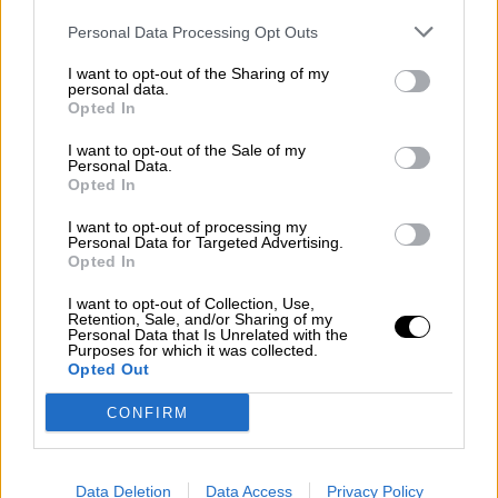
Por
Álvaro Frutos Rosado y Gabinete
Geopolítica de Crisis
Personal Data Processing Opt Outs
I want to opt-out of the Sharing of my
Reconquista leonesa
personal data.
Opted In
Por
Carlos Miranda
I want to opt-out of the Sale of my
Personal Data.
Clara Campoamor: Mi sueño,
Opted In
mi pesadilla
I want to opt-out of processing my
Por
María Pérez Herrero
Personal Data for Targeted Advertising.
Opted In
I want to opt-out of Collection, Use,
Retention, Sale, and/or Sharing of my
Personal Data that Is Unrelated with the
NOTICIAS MAS VISTAS
Purposes for which it was collected.
Opted Out
CONFIRM
MARRUECOS
Data Deletion
Data Access
Privacy Policy