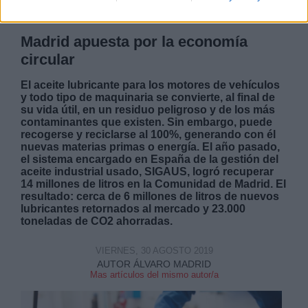
Madrid apuesta por la economía
circular
El aceite lubricante para los motores de vehículos
y todo tipo de maquinaria se convierte, al final de
su vida útil, en un residuo peligroso y de los más
contaminantes que existen. Sin embargo, puede
recogerse y reciclarse al 100%, generando con él
nuevas materias primas o energía. El año pasado,
el sistema encargado en España de la gestión del
aceite industrial usado, SIGAUS, logró recuperar
14 millones de litros en la Comunidad de Madrid. El
resultado: cerca de 6 millones de litros de nuevos
lubricantes retornados al mercado y 23.000
toneladas de CO2 ahorradas.
VIERNES, 30 AGOSTO 2019
AUTOR ÁLVARO MADRID
Mas artículos del mismo autor/a