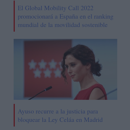
El Global Mobility Call 2022
promocionará a España en el ranking
mundial de la movilidad sostenible
Ayuso recurre a la justicia para
bloquear la Ley Celáa en Madrid