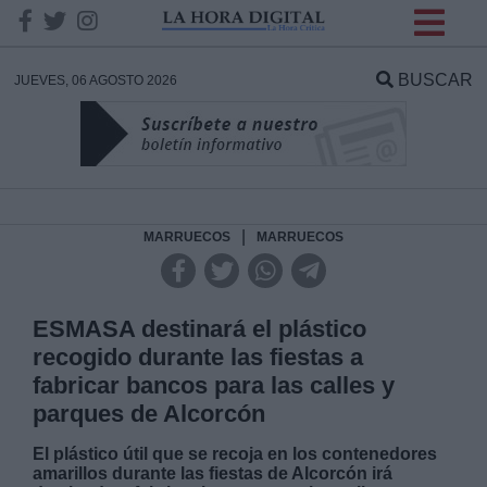
INFORMACION SOBRE LA
PROTECCIÓN DE TUS
BUSCAR
JUEVES, 06 AGOSTO 2026
DATOS
Responsable:
Finalidad:
|
MARRUECOS
MARRUECOS
Datos tratados:
ESMASA destinará el plástico
recogido durante las fiestas a
fabricar bancos para las calles y
Legitimación:
parques de Alcorcón
Destinatarios:
El plástico útil que se recoja en los contenedores
amarillos durante las fiestas de Alcorcón irá