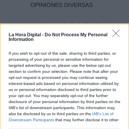
OPINIONES DIVERSAS
¿La ciudadanía de Occidente
es consciente del riesgo de
La Hora Digital -
Do Not Process My Personal
una tercera guerra mundial?
Information
Por
Álvaro Frutos Rosado y Gabinete
Geopolítica de Crisis
If you wish to opt-out of the sale, sharing to third parties, or
processing of your personal or sensitive information for
Suelta y confía
targeted advertising by us, please use the below opt-out
section to confirm your selection. Please note that after your
Por
María Comesaña
opt-out request is processed you may continue seeing
interest-based ads based on personal information utilized by
Votantes y votados
us or personal information disclosed to third parties prior to
your opt-out. You may separately opt-out of the further
Por
Juan Manuel Beltrán
disclosure of your personal information by third parties on the
IAB’s list of downstream participants. This information may
El Conflicto de Oriente Medio:
also be disclosed by us to third parties on the
IAB’s List of
Un Nuevo Orden Autoritario
Downstream Participants
that may further disclose it to other
en Construcción
third parties.