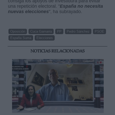
consiga los apoyos de investidura para evitar
una repetición electoral. "
España no necesita
nuevas elecciones
", ha subrayado.
Oposición
Cuca Gamarra
PP
Pedro Sánchez
PSOE
España Suma
Elecciones
NOTICIAS RELACIONADAS