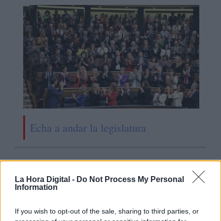
Echa a andar la legislatura
OPINIONES DIVERSAS
La Hora Digital -
Do Not Process My Personal
Information
¿La ciudadanía de Occidente
es consciente del riesgo de
If you wish to opt-out of the sale, sharing to third parties, or