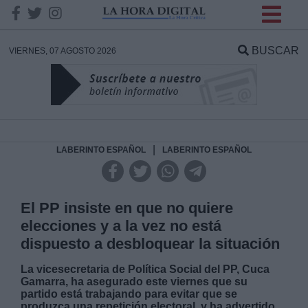
INFORMACION SOBRE LA
PROTECCIÓN DE TUS
BUSCAR
VIERNES, 07 AGOSTO 2026
DATOS
Responsable:
Finalidad:
|
LABERINTO ESPAÑOL
LABERINTO ESPAÑOL
Datos tratados:
El PP insiste en que no quiere
elecciones y a la vez no está
dispuesto a desbloquear la situación
Legitimación:
La vicesecretaria de Política Social del PP, Cuca
Gamarra, ha asegurado este viernes que su
Destinatarios:
partido está trabajando para evitar que se
produzca una repetición electoral, y ha advertido