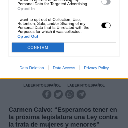
Personal Data for Targeted Advertising.
Opted In
Clara Campoamor: Mi sueño,
mi pesadilla
I want to opt-out of Collection, Use,
Retention, Sale, and/or Sharing of my
Por
María Pérez Herrero
Personal Data that Is Unrelated with the
Purposes for which it was collected.
Opted Out
CONFIRM
NOTICIAS MAS VISTAS
Data Deletion
Data Access
Privacy Policy
|
LABERINTO ESPAÑOL
LABERINTO ESPAÑOL
Carmen Calvo: “Esperamos tener en
la próxima legislatura una Ley contra
la trata de mujeres y menores”