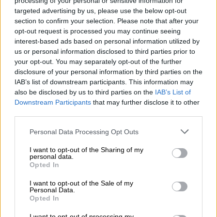
una tercera guerra mundial?
processing of your personal or sensitive information for
targeted advertising by us, please use the below opt-out
Por
Álvaro Frutos Rosado y Gabinete
section to confirm your selection. Please note that after your
Geopolítica de Crisis
opt-out request is processed you may continue seeing
interest-based ads based on personal information utilized by
Suelta y confía
us or personal information disclosed to third parties prior to
Por
María Comesaña
your opt-out. You may separately opt-out of the further
disclosure of your personal information by third parties on the
IAB’s list of downstream participants. This information may
Votantes y votados
also be disclosed by us to third parties on the
IAB’s List of
Por
Juan Manuel Beltrán
Downstream Participants
that may further disclose it to other
third parties.
El Conflicto de Oriente Medio:
Personal Data Processing Opt Outs
Un Nuevo Orden Autoritario
en Construcción
I want to opt-out of the Sharing of my
personal data.
Por
Álvaro Frutos Rosado y Gabinete
Opted In
Geopolítica de Crisis
I want to opt-out of the Sale of my
Personal Data.
Reconquista leonesa
Opted In
Por
Carlos Miranda
I want to opt-out of processing my