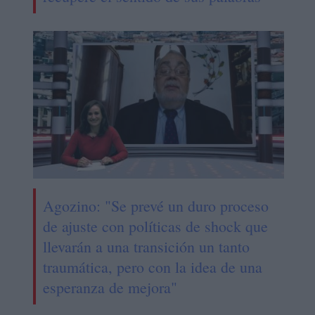
Agozino: "Se prevé un duro proceso
de ajuste con políticas de shock que
llevarán a una transición un tanto
traumática, pero con la idea de una
esperanza de mejora"