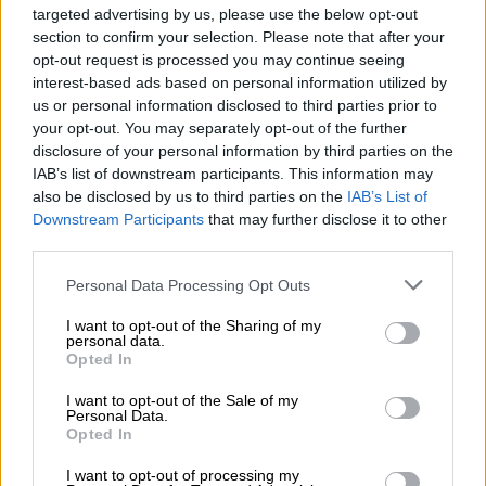
targeted advertising by us, please use the below opt-out
española ante la Fiscalía
"por
favorecer la
section to confirm your selection. Please note that after your
inmigración ilegal
y por el
uso fraudulento de
opt-out request is processed you may continue seeing
las leyes
del mar"
.
interest-based ads based on personal information utilized by
"Disfrazando sus actos como "rescates", la
us or personal information disclosed to third parties prior to
labor de esta "ONG"
la hace cómplice de las
your opt-out. You may separately opt-out of the further
mafias internacionales del tráfico de
disclosure of your personal information by third parties on the
personas
que generan cada año millones de
IAB’s list of downstream participants. This information may
euros de beneficio. Este dinero lo utilizan para
also be disclosed by us to third parties on the
IAB’s List of
el cultivo del terror en sus países de origen
,
Downstream Participants
that may further disclose it to other
mientras promueven
Europa
como tierra de
third parties.
oportunidades"
, ha señalado el líder de la
formación ultraderechista a través de
Twitter.
Personal Data Processing Opt Outs
Además, Abascal amenaza con actuar
"con
I want to opt-out of the Sharing of my
firmeza y contundencia"
contra
cualquier otra
personal data.
ONG, asociación o colectivo que siga el
Opted In
mismo patrón
, lo que para Vox es fomentar
I want to opt-out of the Sale of my
"una inmigración
ilegal, masiva y sujeta a los
Personal Data.
intereses de las mafias internacionales
de la
Opted In
trata de personas"
, incluyendo incluso a
"gobiernos"
, con clara advertencia al Ejecutivo
I want to opt-out of processing my