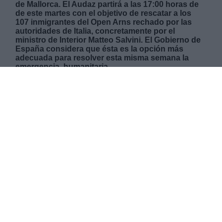
de Mallorca. El Audaz partirá a las 17:00 horas de
de este martes con el objetivo de rescatar a los
107 inmigrantes del Open Arns rechado por las
autoridades de Italia, concretamente por el
ministro de Interior Matteo Salvini. El Gobierno de
España considera que ésta es la opción más
adecuada para resolver esta misma semana la
emergencia. humanitaria.
MARTES, 20 AGOSTO 2019
AUTOR LA HORA DIGITAL
Mas artículos del mismo autor/a