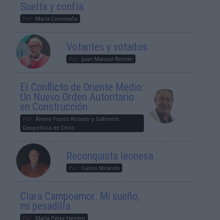
Suelta y confía
Por
María Comesaña
Votantes y votados
Por
Juan Manuel Beltrán
El Conflicto de Oriente Medio:
Un Nuevo Orden Autoritario
en Construcción
Por
Álvaro Frutos Rosado y Gabinete
Geopolítica de Crisis
Reconquista leonesa
Por
Carlos Miranda
Clara Campoamor: Mi sueño,
mi pesadilla
Por
María Pérez Herrero