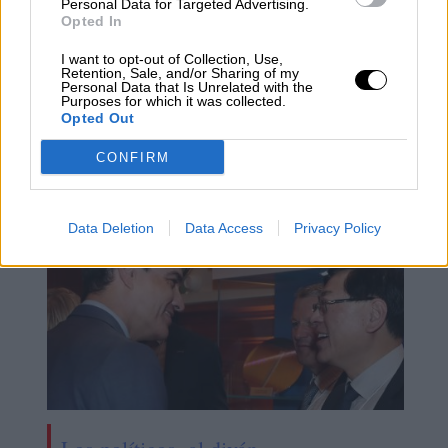
Personal Data for Targeted Advertising.
español.
Opted In
I want to opt-out of Collection, Use,
Salvini
Open Arms
Carmen Calvo
Lampedusa
Italia
Retention, Sale, and/or Sharing of my
Personal Data that Is Unrelated with the
España
Vox
PSOE
Santiago Abascal
Purposes for which it was collected.
Pedro Sánchez
Opted Out
CONFIRM
NOTICIAS RELACIONADAS
Data Deletion
Data Access
Privacy Policy