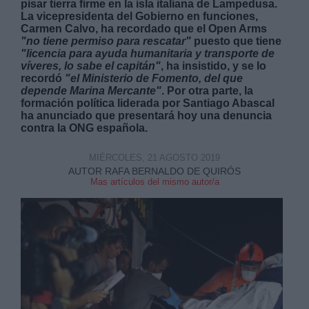
pisar tierra firme en la isla italiana de Lampedusa.
La vicepresidenta del Gobierno en funciones,
Carmen Calvo, ha recordado que el Open Arms
"no tiene permiso para rescatar"
puesto que tiene
"licencia para ayuda humanitaria y transporte de
víveres, lo sabe el capitán"
, ha insistido, y se lo
recordó
"el Ministerio de Fomento, del que
depende Marina Mercante"
. Por otra parte, la
Derechos:
formación política liderada por Santiago Abascal
ha anunciado que presentará hoy una denuncia
contra la ONG española.
link
Información adicional
MIÉRCOLES, 21 AGOSTO 2019
link
AUTOR RAFA BERNALDO DE QUIRÓS
Mas artículos del mismo autor/a