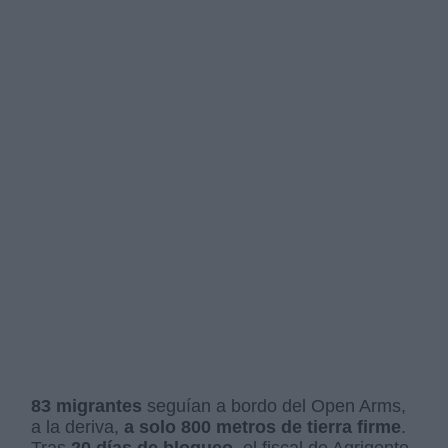
83 migrantes
seguían a bordo del Open Arms,
a la deriva,
a solo 800 metros de tierra firme
.
Tras
20 días de bloqueo
, el fiscal de Agrigento