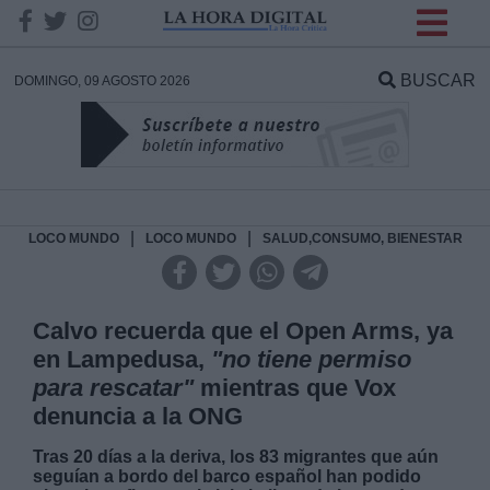
INFORMACION SOBRE LA
PROTECCIÓN DE TUS
BUSCAR
DOMINGO, 09 AGOSTO 2026
DATOS
Responsable:
Finalidad:
|
|
LOCO MUNDO
LOCO MUNDO
SALUD,CONSUMO, BIENESTAR
Datos tratados:
Calvo recuerda que el Open Arms, ya
en Lampedusa,
"no tiene permiso
para rescatar"
mientras que Vox
Legitimación:
denuncia a la ONG
Destinatarios:
Tras 20 días a la deriva, los 83 migrantes que aún
seguían a bordo del barco español han podido