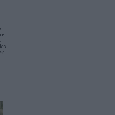
y
dos
ía
ico
en