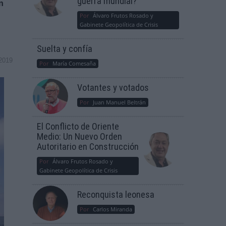
guerra mundial?
n
Por
Álvaro Frutos Rosado y
Gabinete Geopolítica de Crisis
Suelta y confía
2019
Por
María Comesaña
Votantes y votados
Por
Juan Manuel Beltrán
El Conflicto de Oriente
Medio: Un Nuevo Orden
Autoritario en Construcción
Por
Álvaro Frutos Rosado y
Gabinete Geopolítica de Crisis
Reconquista leonesa
Por
Carlos Miranda