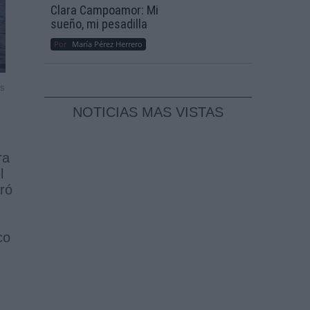
Clara Campoamor: Mi
sueño, mi pesadilla
Por
María Pérez Herrero
ss
NOTICIAS MAS VISTAS
ra
l
ró
co