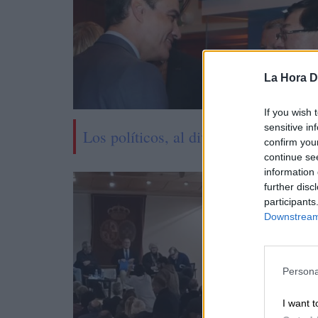
La Hora Di
If you wish 
sensitive in
Los políticos, al diván
confirm you
continue se
information 
further disc
participants
Downstream 
Persona
I want t