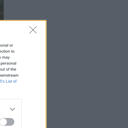
sonal or
ection to
ou may
 personal
out of the
 downstream
B’s List of