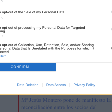
In
a andar la
'7 votos después', el
o opt-out of the Sale of my Personal Data.
atura
micrometraje viral
In
to opt-out of processing my Personal Data for Targeted
ing.
In
o opt-out of Collection, Use, Retention, Sale, and/or Sharing
ersonal Data that Is Unrelated with the Purposes for which it
lected.
Out
CONFIRM
Data Deletion
Data Access
Privacy Policy
Mª Jesús Montero pone de manifiesto la
reconciliación entre los socios del