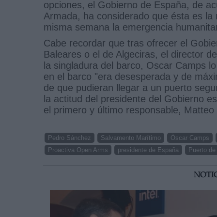
opciones, el Gobierno de España, de ac
Armada, ha considerado que ésta es la 
misma semana la emergencia humanitari
Cabe recordar que tras ofrecer el Gobi
Baleares o el de Algeciras, el director 
la singladura del barco, Oscar Camps lo
en el barco "era desesperada y de máxi
de que pudieran llegar a un puerto se
la actitud del presidente del Gobierno e
el primero y último responsable, Matteo 
Pedro Sánchez
Salvamento Marítimo
Òscar Camps
Proactiva Open Arms
presidente de España
Puerto de
NOTI