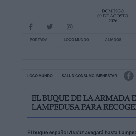
DOMINGO
INFORMACION SOBRE LA PROTECCIÓN DE TUS DATOS
09 DE AGOSTO
2026
Responsable:
Finalidad:
PORTADA
LOCO MUNDO
ALIADOS
Datos tratados:
Legitimación:
Destinatarios:
|
LOCO MUNDO
SALUD,CONSUMO, BIENESTAR
Derechos:
EL BUQUE DE LA ARMADA 
link
LAMPEDUSA PARA RECOGER
Información adicional
link
El buque español
Audaz
avegará hasta Lampedu