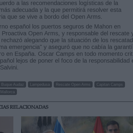
uerdo a las recomendaciones logísticas de la
más adecuada y la que permitirá resolver esta
a que se vive a bordo del Open Arms.
erno español los puertos seguros de Mahon en
de Proactiva Open Arms, y responsable del rescate 
 rechazó alegando que la situación de los rescata
ma emergencia" y aseguró que no cabía la garant
guro en España. Oscar Camps en todo momento crit
spañol lejos de poner el foco de la responsabilidad 
Salvini.
Buque Audaz
Lampedusa
Rescate Open Arms
Capitan Camps
 Mallorca
CIAS RELACIONADAS