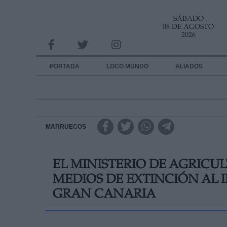
SÁBADO
INFORMACION SOBRE LA PROTECCIÓN DE TUS DATOS
08 DE AGOSTO
2026
Responsable:
Finalidad:
PORTADA
LOCO MUNDO
ALIADOS
Datos tratados:
Legitimación:
Destinatarios:
MARRUECOS
Derechos:
EL MINISTERIO DE AGRICU
link
MEDIOS DE EXTINCIÓN AL
Información adicional
link
GRAN CANARIA