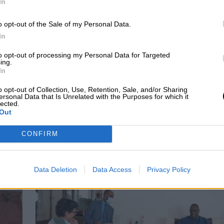
In
o opt-out of the Sale of my Personal Data.
In
to opt-out of processing my Personal Data for Targeted
ing.
In
o opt-out of Collection, Use, Retention, Sale, and/or Sharing
bierno declarará
El incendio originado por
ersonal Data that Is Unrelated with the Purposes for which it
lected.
atastrófica los
un coche en Ávila afecta
Out
s que hayan sufrido
a más de 20.000
CONFIRM
dios este verano
hectáreas y es el más
grave desde 1984
Data Deletion
Data Access
Privacy Policy