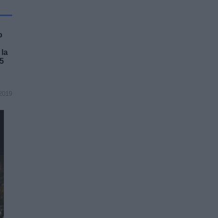
o
 la
15
2019