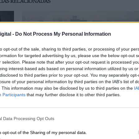
CIAS RELACIONADAS
gital -
Do Not Process My Personal Information
to opt-out of the sale, sharing to third parties, or processing of your per
formation for targeted advertising by us, please use the below opt-out s
r selection. Please note that after your opt-out request is processed y
eing interest-based ads based on personal information utilized by us or
disclosed to third parties prior to your opt-out. You may separately opt-
losure of your personal information by third parties on the IAB’s list of
Un accidente en una mina de carbón en
. This information may also be disclosed by us to third parties on the
IA
Participants
that may further disclose it to other third parties.
s
Rusia deja al menos 52 muertos
r
l Data Processing Opt Outs
o opt-out of the Sharing of my personal data.