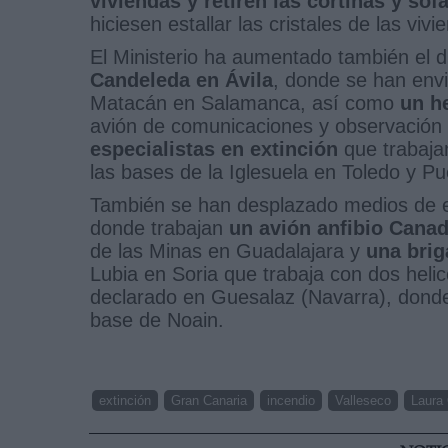
viviendas y retiren las cortinas y sof
hiciesen estallar las cristales de las vivi
El Ministerio ha aumentado también el di
Candeleda en Ávila
, donde se han en
Matacán en Salamanca, así como
un he
avión de comunicaciones y observación 
especialistas en extinción
que trabaja
las bases de la Iglesuela en Toledo y Pue
También se han desplazado medios de ex
donde trabajan
un avión anfibio Canad
de las Minas en Guadalajara y
una brig
Lubia en Soria que trabaja con dos helic
declarado en Guesalaz (Navarra), donde
base de Noain.
extinción
Gran Canaria
incendio
Valleseco
Laura