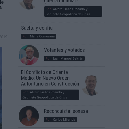
guerra mundial?
de
a
Por
Álvaro Frutos Rosado y
Gabinete Geopolítica de Crisis
Suelta y confía
Por
María Comesaña
2019
Votantes y votados
Por
Juan Manuel Beltrán
El Conflicto de Oriente
Medio: Un Nuevo Orden
Autoritario en Construcción
Por
Álvaro Frutos Rosado y
Gabinete Geopolítica de Crisis
Reconquista leonesa
Por
Carlos Miranda