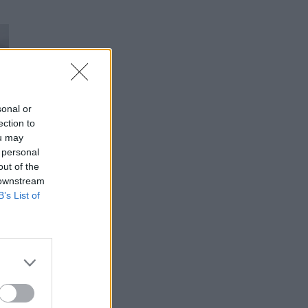
sonal or
ection to
ou may
 personal
out of the
 downstream
B’s List of