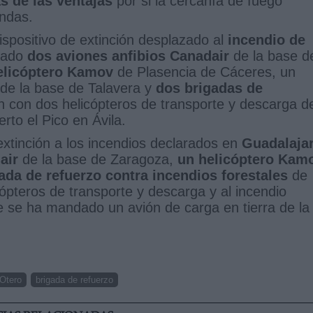
as de las ventajas
por si la cercanía de fuego
endas.
spositivo de extinción desplazado al
incendio de
viado
dos aviones anfibios Canadair
de la base d
licóptero Kamov
de Plasencia de Cáceres, un
de la base de Talavera y
dos brigadas de
n con dos helicópteros de transporte y descarga d
rto el Pico en Ávila.
tinción a los incendios declarados en
Guadalaja
air
de la base de Zaragoza,
un helicóptero Kam
ada de refuerzo contra incendios forestales
de
ópteros de transporte y descarga y al incendio
 se ha mandado un avión de carga en tierra de la
 Otero
brigada de refuerzo