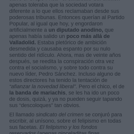
apenas toleraba que la sociedad votara
diferente a lo que ellos reclamaban desde sus
poderosas tribunas. Entonces querían al Partido
Popular, al igual que hoy, y engordaron
artificialmente a
un diputado anodino,
que
apenas había salido un
poco más allá de
Valladolid.
Estaba pletórico de ambición
desmedida y causaba espanto por su nulo
sentido del ridículo. Ahora, mas de veinte años
después, se reedita la conspiración otra vez
contra el socialismo, y sobre todo contra su
nuevo líder, Pedro Sánchez. Incluso alguno de
estos directores ha tenido la tentación de
“afianzar la novedad liberal”
. Pero el chico, el de
la banda de mariachis
, se les ha ido un poco
de dosis, quizá, y ya no pueden seguir tapando
sus “descoloques” tan obvios.
El llamado
sindicato del crimen
se conjuró para
escribir, al unísono, sobre el felipismo en todas
sus facetas.
El felipismo y los fondos
reservados
(apenas pinceladitas finas