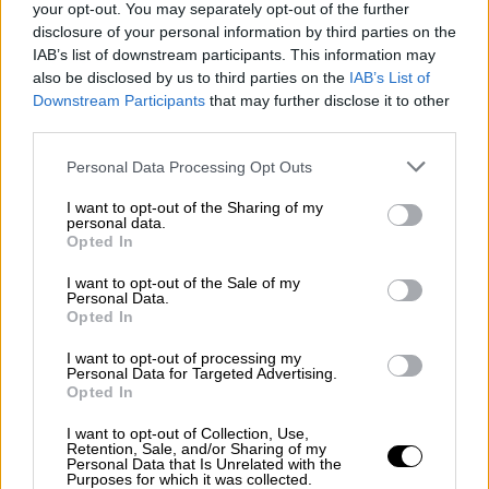
your opt-out. You may separately opt-out of the further
medios, decidieron que había que torcer el pulso a
disclosure of your personal information by third parties on the
la democracia. Y entonces apareció el
"sindicato
del crimen"
, hoy vigente aún...
IAB’s list of downstream participants. This information may
also be disclosed by us to third parties on the
IAB’s List of
Downstream Participants
that may further disclose it to other
MIÉRCOLES, 07 AGOSTO 2019
third parties.
AUTOR CONCHA MINGUELA
Mas artículos del mismo autor/a
Personal Data Processing Opt Outs
I want to opt-out of the Sharing of my
personal data.
Opted In
I want to opt-out of the Sale of my
Personal Data.
Opted In
I want to opt-out of processing my
Personal Data for Targeted Advertising.
Opted In
I want to opt-out of Collection, Use,
Retention, Sale, and/or Sharing of my
Personal Data that Is Unrelated with the
Purposes for which it was collected.