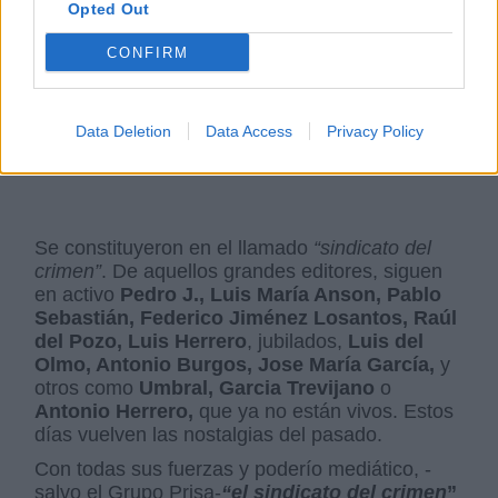
Opted Out
CONFIRM
Data Deletion
Data Access
Privacy Policy
Se constituyeron en el llamado
“sindicato del
crimen”
. De aquellos grandes editores, siguen
en activo
Pedro J., Luis María Anson, Pablo
Sebastián, Federico Jiménez Losantos, Raúl
del Pozo, Luis Herrero
, jubilados,
Luis del
Olmo, Antonio Burgos, Jose María García,
y
otros como
Umbral, Garcia Trevijano
o
Antonio Herrero,
que ya no están vivos. Estos
días vuelven las nostalgias del pasado.
Con todas sus fuerzas y poderío mediático, -
salvo el Grupo Prisa-
“el sindicato del crimen
”