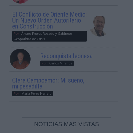
El Conflicto de Oriente Medio:
Un Nuevo Orden Autoritario
en Construcción
Por
Álvaro Frutos Rosado y Gabinete
Geopolítica de Crisis
Reconquista leonesa
Por
Carlos Miranda
Clara Campoamor: Mi sueño,
mi pesadilla
Por
María Pérez Herrero
NOTICIAS MAS VISTAS