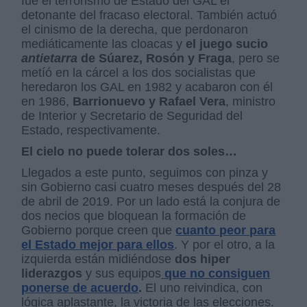
fue el terrorismo de Estado del GAL el
detonante del fracaso electoral. También actuó
el cinismo de la derecha, que perdonaron
mediáticamente las cloacas y
el juego sucio
antietarra
de Súarez, Rosón y Fraga
, pero se
metíó en la cárcel a los dos socialistas que
heredaron los GAL en 1982 y acabaron con él
en 1986,
Barrionuevo y Rafael Vera
, ministro
de Interior y Secretario de Seguridad del
Estado, respectivamente.
El cielo no puede tolerar dos soles…
Llegados a este punto, seguimos con pinza y
sin Gobierno casi cuatro meses después del 28
de abril de 2019. Por un lado está la conjura de
dos necios que bloquean la formación de
Gobierno porque creen que
cuanto peor para
el Estado mejor para ellos
. Y por el otro, a la
izquierda están midiéndose
dos hiper
liderazgos
y sus equipos
que no consiguen
ponerse de acuerdo
.
El uno reivindica, con
lógica aplastante, la victoria de las elecciones.