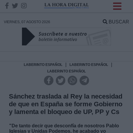
INFORMACION SOBRE LA
PROTECCIÓN DE TUS
BUSCAR
VIERNES, 07 AGOSTO 2026
DATOS
Responsable:
Finalidad:
|
|
LABERINTO ESPAÑOL
LABERINTO ESPAÑOL
LABERINTO ESPAÑOL
Datos tratados:
Sánchez traslada al Rey la necesidad
de que en España se forme Gobierno
Legitimación:
y lamenta el bloqueo de UP, PP y Cs
Destinatarios:
"De tanto decir que desconfía de nosotros Pablo
Iglesias y Unidas Podemos, he acabado yo