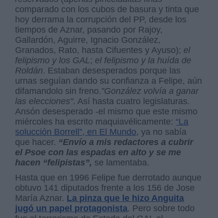
comparado con los cubos de basura y tinta que
hoy derrama la corrupción del PP, desde los
tiempos de Aznar, pasando por Rajoy,
Gallardón, Aguirre, Ignacio González,
Granados, Rato, hasta Cifuentes y Ayuso);
el
felipismo y los GAL
;
el felipismo y la huída de
Roldán
. Estaban desesperados porque las
urnas seguían dando su confianza a Felipe, aún
difamandolo sin freno.
”González volvía a ganar
las elecciones"
. Así hasta cuatro legislaturas.
Ansón desesperado -el mismo que este mismo
miércoles ha escrito maquiavélicamente:
“La
solucción Borrell”, en El Mundo,
ya no sabía
que hacer.
“Envío a mis redactores a cubrir
el Psoe con las espadas en alto y se me
hacen “felipistas”,
se lamentaba.
Hasta que en 1996 Felipe fue derrotado aunque
obtuvo 141 diputados frente a los 156 de Jose
María Aznar.
La pinza que le hizo Anguita
jugó un papel protagonista
. Pero sobre todo