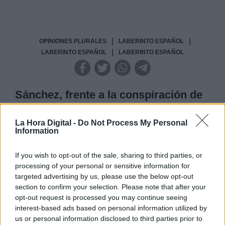
|
|
OPINIONES PLURALES
LABERINTO ESPAÑOL
|
LABERINTO ESPAÑOL
LABERINTO ESPAÑOL
Sánchez, frente a la conspiración de
los necios
La Hora Digital -
Do Not Process My Personal
Information
Hace falta enfriarse y distanciarse. Un buen líder
tiene la obligación de dejar la química personal en
casa y negociar sólo desde el pragmatismo.
If you wish to opt-out of the sale, sharing to third parties, or
Especialmente cuando el oponente tiene poco que
processing of your personal or sensitive information for
perder y está dispuesto a jugárselo todo a una
targeted advertising by us, please use the below opt-out
carta. Los hiper liderazgos complican las
negociaciones mientras los necios afilan los
section to confirm your selection. Please note that after your
cuchillos. Hubo un tiempo en que la política y sus
opt-out request is processed you may continue seeing
líderes se conjuraron contra un invencible Felipe
interest-based ads based on personal information utilized by
González y el PSOE. Un grupo de periodistas
us or personal information disclosed to third parties prior to
ilustres
, socios y directores de sus propios