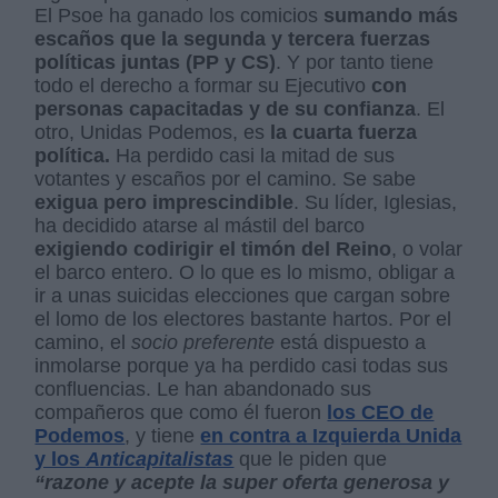
El Psoe ha ganado los comicios
sumando más
escaños que la segunda y tercera fuerzas
políticas juntas (PP y CS)
. Y por tanto tiene
todo el derecho a formar su Ejecutivo
con
personas capacitadas y de su confianza
. El
otro, Unidas Podemos, es
la cuarta fuerza
política.
Ha perdido casi la mitad de sus
votantes y escaños por el camino. Se sabe
exigua pero imprescindible
. Su líder, Iglesias,
ha decidido atarse al mástil del barco
exigiendo codirigir el timón del Reino
, o volar
el barco entero. O lo que es lo mismo, obligar a
ir a unas suicidas elecciones que cargan sobre
el lomo de los electores bastante hartos. Por el
camino, el
socio preferente
está dispuesto a
inmolarse porque ya ha perdido casi todas sus
confluencias. Le han abandonado sus
compañeros que como él fueron
los CEO de
Podemos
, y tiene
en contra a Izquierda Unida
y los
Anticapitalistas
que le piden que
“razone y acepte la super oferta generosa y