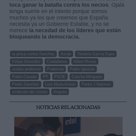
toca ganar la batalla contra los necios
. Ojalá
tenga suerte en el intento porque somos
muchos ya los que creemos que España
necesita ya un Gobierno Estable, y no se
merece
la necedad de los líderes que están
bloqueando la democracia.
la pinza contra Sanchez
Aznar
Teodoro García Egea
Felipe González
Ciudadanos
Albert Rivera
unidas podemos
Podemos
Pablo Iglesias
Pablo Casado
PP
PSOE
Concha Minguela
Pedro Sánchez
Luis Maria Anson
Pedro J Ramirez
sindicato del crimen
Anguita
NOTICIAS RELACIONADAS