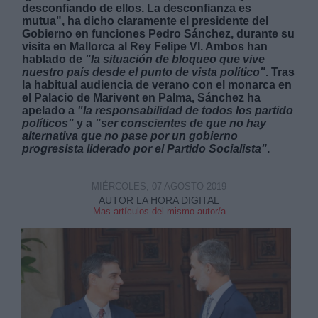
desconfiando de ellos. La desconfianza es
mutua", ha dicho claramente el presidente del
Gobierno en funciones Pedro Sánchez, durante su
visita en Mallorca al Rey Felipe VI. Ambos han
hablado de
"la situación de bloqueo que vive
nuestro país desde el punto de vista político"
. Tras
la habitual audiencia de verano con el monarca en
Derechos:
el Palacio de Marivent en Palma, Sánchez ha
apelado a
"la responsabilidad de todos los partido
políticos"
y a
"ser conscientes de que no hay
link
alternativa que no pase por un gobierno
progresista liderado por el Partido Socialista"
.
Información adicional
link
MIÉRCOLES, 07 AGOSTO 2019
AUTOR LA HORA DIGITAL
Mas artículos del mismo autor/a