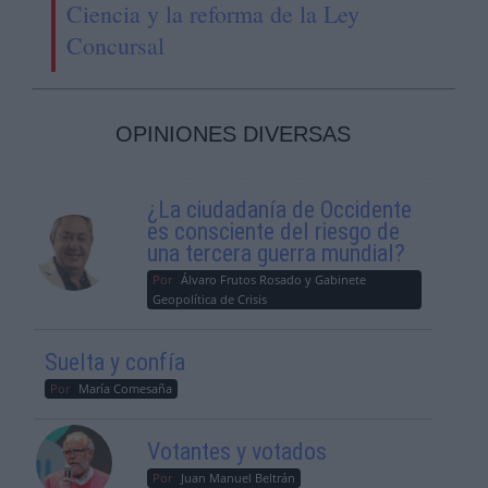
Ciencia y la reforma de la Ley
Concursal
OPINIONES DIVERSAS
¿La ciudadanía de Occidente
es consciente del riesgo de
una tercera guerra mundial?
Por
Álvaro Frutos Rosado y Gabinete
Geopolítica de Crisis
Suelta y confía
Por
María Comesaña
Votantes y votados
Por
Juan Manuel Beltrán