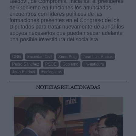
Baldoví, de Compromis. Inicia así el presidente
del Gobierno en funciones los anunciados
encuentros con líderes políticos de las
formaciones presentes en el Congreso de los
Diputados para tratar nuevamente de aunar los
apoyos necesarios que puedan sacar adelante
una posible investidura del socialista.
ONG
Sociedad Civil
Ximo Puig
José Luis Ábalos
Pedro Sánchez
PSOE
Gobierno
Investidura
Joan Baldoví
Ecologistas
NOTICIAS RELACIONADAS