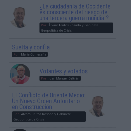
¿La ciudadanía de Occidente
es consciente del riesgo de
una tercera guerra mundial?
Por
Álvaro Frutos Rosado y Gabinete
Geopolítica de Crisis
Suelta y confía
Por
María Comesaña
Votantes y votados
Por
Juan Manuel Beltrán
El Conflicto de Oriente Medio:
Un Nuevo Orden Autoritario
en Construcción
Por
Álvaro Frutos Rosado y Gabinete
Geopolítica de Crisis