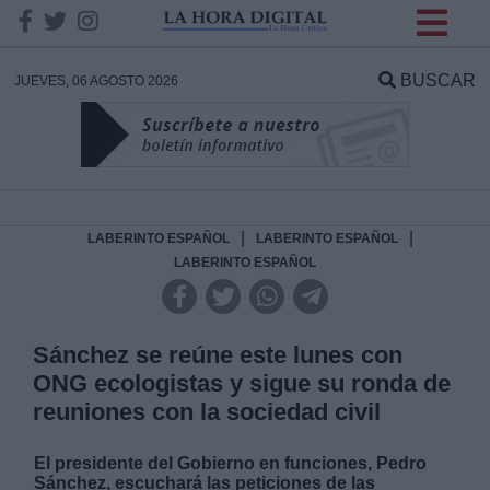
INFORMACION SOBRE LA
PROTECCIÓN DE TUS
BUSCAR
JUEVES, 06 AGOSTO 2026
DATOS
Responsable:
Finalidad:
|
|
LABERINTO ESPAÑOL
LABERINTO ESPAÑOL
LABERINTO ESPAÑOL
Datos tratados:
Sánchez se reúne este lunes con
ONG ecologistas y sigue su ronda de
Legitimación:
reuniones con la sociedad civil
Destinatarios:
El presidente del Gobierno en funciones, Pedro
Sánchez, escuchará las peticiones de las