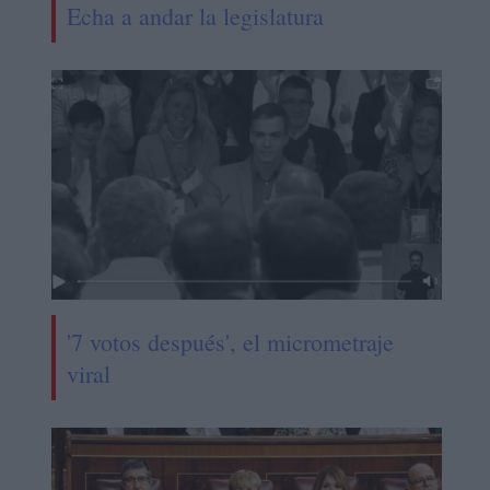
Echa a andar la legislatura
'7 votos después', el micrometraje
viral