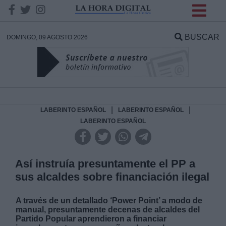
INFORMACION SOBRE LA
PROTECCIÓN DE TUS
BUSCAR
DOMINGO, 09 AGOSTO 2026
DATOS
Responsable:
Finalidad:
|
|
LABERINTO ESPAÑOL
LABERINTO ESPAÑOL
LABERINTO ESPAÑOL
Datos tratados:
Así instruía presuntamente el PP a
sus alcaldes sobre financiación ilegal
Legitimación:
A través de un detallado ‘Power Point’ a modo de
Destinatarios:
manual, presuntamente decenas de alcaldes del
Partido Popular aprendieron a financiar