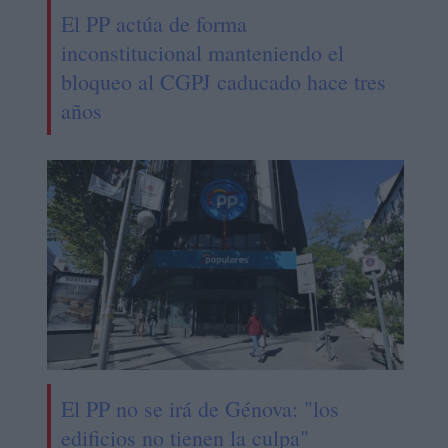
El PP actúa de forma
inconstitucional manteniendo el
bloqueo al CGPJ caducado hace tres
años
El PP no se irá de Génova: "los
edificios no tienen la culpa"