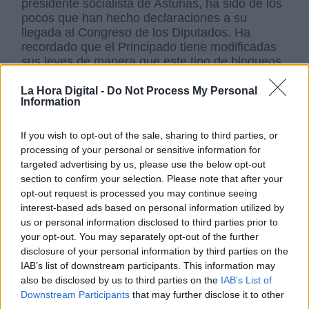
presidente socialista de Asturias, ha sido de los
pocos que han hecho declaraciones a su
llegada al Congreso de los Diputados. Ha
recordado que el Principado tiene modificadas
sus leyes de manera que este tipo de bloqueos
allí no se puede producir y por eso ha pedido al
resto de partidos que lo primero que han de
La Hora Digital -
Do Not Process My Personal
Information
hacer, cuando arranque la legislatura, es la
modificación del artículo 99
de la
Constitución, para evitar situaciones tan tensas
If you wish to opt-out of the sale, sharing to third parties, or
y que se prestan a posiciones intransigentes y
processing of your personal or sensitive information for
tactiticistas .También,
Alberto Garzón
de
targeted advertising by us, please use the below opt-out
Izquierda Unida -Unidas Podemos-, ha
section to confirm your selection. Please note that after your
asegurado que hay buena sintonía para que
opt-out request is processed you may continue seeing
salga bien la investidura este jueves, 25 y
interest-based ads based on personal information utilized by
también ha apelado a la discreción hasta que
us or personal information disclosed to third parties prior to
haya fumata blanca.
Joan Baldoví,
de
your opt-out. You may separately opt-out of the further
Compromís ha expresado su deseo de que "se
disclosure of your personal information by third parties on the
acabe este calvario y que haya mayor
IAB’s list of downstream participants. This information may
generosidad para lograr un acuerdo ya".
Ximo
also be disclosed by us to third parties on the
IAB’s List of
Puig,
a su llegada ha hecho hincapié en la
Downstream Participants
that may further disclose it to other
necesidad de gobiero de estabilidad, sin querer