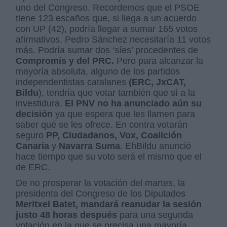
uno del Congreso. Recordemos que el PSOE
tiene 123 escaños que, si llega a un acuerdo
con UP (42), podría llegar a sumar 165 votos
afirmativos. Pedro Sánchez necesitaría 11 votos
más. Podría sumar dos ‘síes’ procedentes de
Compromís y del PRC.
Pero para alcanzar la
mayoría absoluta, alguno de los partidos
independentistas catalanes
(ERC, JxCAT,
Bildu
), tendría que votar también que sí a la
investidura.
El PNV no ha anunciado aún su
decisión
ya que espera que les llamen para
saber qué se les ofrece. En contra votarán
seguro
PP, Ciudadanos, Vox, Coalición
Canaria
y
Navarra Suma
. EhBildu anunció
hace tiempo que su voto será el mismo que el
de ERC.
De no prosperar la votación del martes, la
presidenta del Congreso de los Diputados
Meritxel Batet, mandará reanudar la sesión
justo 48 horas después
para una segunda
votación en la que se precisa una mayoría