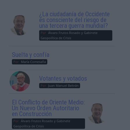
¿La ciudadanía de Occidente
es consciente del riesgo de
una tercera guerra mundial?
Por
Álvaro Frutos Rosado y Gabinete
Geopolítica de Crisis
Suelta y confía
Por
María Comesaña
Votantes y votados
Por
Juan Manuel Beltrán
El Conflicto de Oriente Medio:
Un Nuevo Orden Autoritario
en Construcción
Por
Álvaro Frutos Rosado y Gabinete
Geopolítica de Crisis