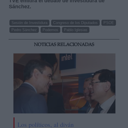
TVE emitirá el debate de investidura de
Sánchez.
Sesión de Investidura
Congreso de los Diputados
PSOE
Pedro Sánchez
Podemos
Pablo Iglesias
NOTICIAS RELACIONADAS
Los políticos, al diván