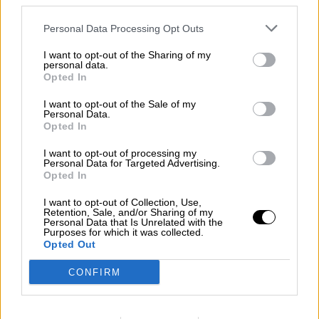
third parties.
añadir ni una sola palabra sobre el estado del
pacto con UP.
Personal Data Processing Opt Outs
Expectación máxima a las puertas de la sesión
I want to opt-out of the Sharing of my
de la Investidura y expectación máxima
personal data.
Opted In
nacional que siente que esta novedad
parlamentaria atomizada añade vulnerabilidad a
I want to opt-out of the Sale of my
los intereses ciudadanos a la hora de formar un
Personal Data.
Estado sólido. La irrupción de los nuevos
Opted In
partidos, CS y UP han acabado de momento
I want to opt-out of processing my
con el bipartidismo clásico, pero han dado lugar
Personal Data for Targeted Advertising.
a un nuevo
bipartidismo de bloques
que
Opted In
dificulta mucho los acuerdos dada la
falta de
generosidad
que exhiben los nuevos partidos.
I want to opt-out of Collection, Use,
Retention, Sale, and/or Sharing of my
Éstos demuestran poca flexibilidad y una
Personal Data that Is Unrelated with the
discutible capacidad negociadora ya que se
Purposes for which it was collected.
enrocan en cuestión de máximos y
tacticismos
Opted Out
partidistas
.
CONFIRM
A partir de las 12:00 el Secretario General de
los socialistas
expondrá su proyecto de país
ante los 350 diputadas
y diputados de la