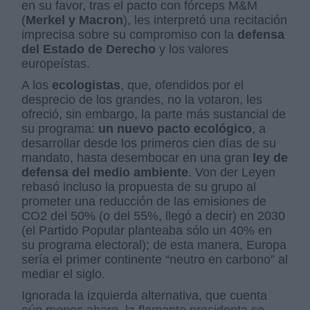
en su favor, tras el pacto con fórceps M&M
(
Merkel y Macron
), les interpretó una recitación
imprecisa sobre su compromiso con la
defensa
del Estado de Derecho
y los valores
europeístas.
A los
ecologistas
, que, ofendidos por el
desprecio de los grandes, no la votaron, les
ofreció, sin embargo, la parte más sustancial de
su programa:
un nuevo pacto ecológico
, a
desarrollar desde los primeros cien días de su
mandato, hasta desembocar en una gran
ley de
defensa del medio ambiente
. Von der Leyen
rebasó incluso la propuesta de su grupo al
prometer una reducción de las emisiones de
CO2 del 50% (o del 55%, llegó a decir) en 2030
(el Partido Popular planteaba sólo un 40% en
su programa electoral); de esta manera, Europa
sería el primer continente “neutro en carbono” al
mediar el siglo.
Ignorada la izquierda alternativa, que cuenta
aún menos ahora
,
la flamante presidenta se