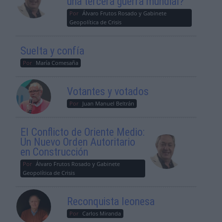
una tercera guerra mundial?
Por
Álvaro Frutos Rosado y Gabinete
Geopolítica de Crisis
Suelta y confía
Por
María Comesaña
Votantes y votados
Por
Juan Manuel Beltrán
El Conflicto de Oriente Medio:
Un Nuevo Orden Autoritario
en Construcción
Por
Álvaro Frutos Rosado y Gabinete
Geopolítica de Crisis
Reconquista leonesa
Por
Carlos Miranda