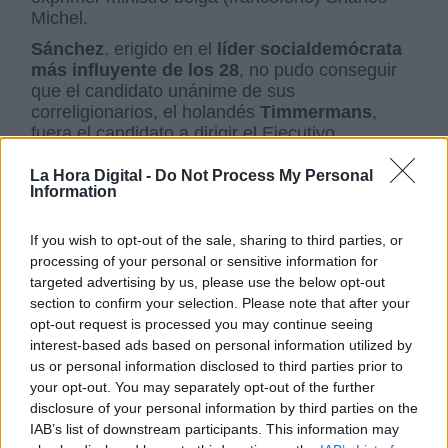
Michel.
Sánchez
, erigido en el
líder socialdemócrata
más influyente de los 28
, no pudo conseguir
que el candidato unánime de sus
correligionarios, el holandés
Timmermans
,
fuera el candidato a dirigir el Ejecutivo
comunitario, pero se sintió satisfecho al lograr
que el nuevo
mister PECS
(jefe diplomático de
La Hora Digital -
Do Not Process My Personal
Information
la UE) pudiera ser
Borrell
socialista y español.
Este proceso, complicado e incómodo, ha
If you wish to opt-out of the sale, sharing to third parties, or
dejado secuelas. Se ha ampliado la grieta en la
processing of your personal or sensitive information for
cada vez más insostenible alianza interalemana
targeted advertising by us, please use the below opt-out
entre democristianos y socialdemócratas y se
section to confirm your selection. Please note that after your
han registrado sonoras escaramuzas en los
opt-out request is processed you may continue seeing
bancos de la asamblea de Estrasburgo. En el
interest-based ads based on personal information utilized by
fondo, lo que subyace de este episodio de
us or personal information disclosed to third parties prior to
selección de la nomenclatura europea es la
your opt-out. You may separately opt-out of the further
difícil sintonía entre los aliados considerados
disclosure of your personal information by third parties on the
preferenciales del club: Alemania y Francia.
IAB’s list of downstream participants. This information may
Aunque haya habido pacto al final (casi siempre