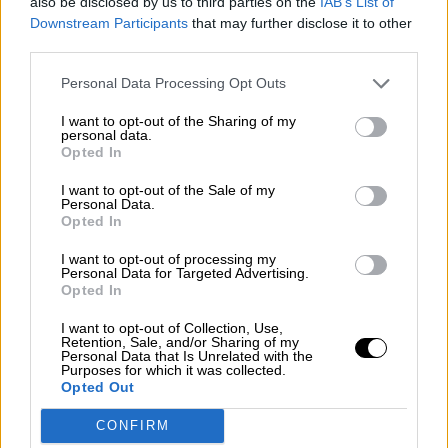
also be disclosed by us to third parties on the
IAB’s List of
lo hay), el Eje no anda fino, y se nota en cada
Downstream Participants
that may further disclose it to other
curva del camino y en cada cuesta del cada día
third parties.
más penoso proceso de integración europea.
Personal Data Processing Opt Outs
SOBRE EL AUTOR
I want to opt-out of the Sharing of my
personal data.
Opted In
Juan Antonio Sacaluga
I want to opt-out of the Sale of my
Personal Data.
Licenciado en C.C. de la Información por la UCM y
Opted In
Licenciado en Filosofía y Letras UAM. Ha trabajado
30 años en RTVE donde ha sido Coordinador de los
I want to opt-out of processing my
corresponsales en RNE, Jefe de Internacional de los
Personal Data for Targeted Advertising.
Telediarios (1988-1995), Director de Telediario
Opted In
Internacional (1995-1999) y Director de 'En Portada'.
Ha sido profesor de Televisión en el Master
I want to opt-out of Collection, Use,
Relaciones Internacionales y Comunicación, de la
Retention, Sale, and/or Sharing of my
Universidad Complutense de Madrid, entre 2000 y
Personal Data that Is Unrelated with the
2010.
Purposes for which it was collected.
Opted Out
CONFIRM
Ursula von der Leyen
Parlamento Europeo