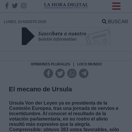
INFORMACION SOBRE LA
PROTECCIÓN DE TUS
BUSCAR
LUNES, 10 AGOSTO 2026
DATOS
Responsable:
Finalidad:
|
OPINIONES PLURALES
LOCO MUNDO
Datos tratados:
El mecano de Ursula
Ursula Von der Leyen ya es presidenta de la
Legitimación:
Comisión Europea, tras una jornada de nervios e
incertidumbre. Al conocer el resultado de la
votación parlamentaria, en su rostro el alivio
Destinatarios:
resultó más expresivo que la alegría.
Comprensible: obtuvo 383 votos favorables, sólo