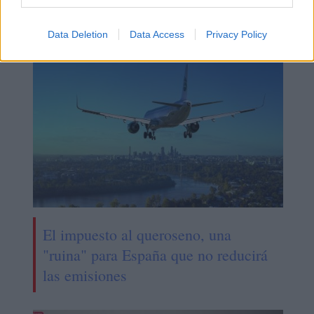
Comisión Europea
Instituciones Europeas
Data Deletion
Data Access
Privacy Policy
NOTICIAS RELACIONADAS
El impuesto al queroseno, una
"ruina" para España que no reducirá
las emisiones