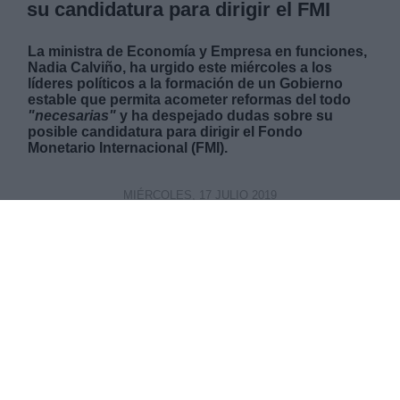
su candidatura para dirigir el FMI
La ministra de Economía y Empresa en funciones,
Nadia Calviño, ha urgido este miércoles a los
líderes políticos a la formación de un Gobierno
estable que permita acometer reformas del todo
"necesarias"
y ha despejado dudas sobre su
posible candidatura para dirigir el Fondo
Monetario Internacional (FMI).
MIÉRCOLES, 17 JULIO 2019
AUTOR RAFA BERNALDO DE QUIRÓS
Mas artículos del mismo autor/a