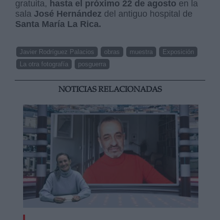
gratuita,
hasta el próximo 22 de agosto
en la
sala
José Hernández
del antiguo hospital de
Santa María La Rica.
Javier Rodríguez Palacios
obras
muestra
Exposición
La otra fotografía
posguerra
NOTICIAS RELACIONADAS