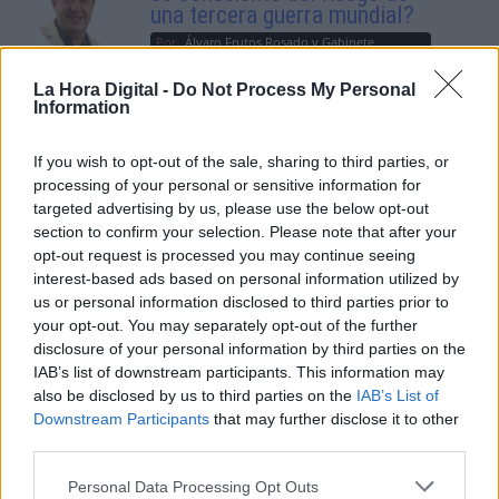
una tercera guerra mundial?
Por
Álvaro Frutos Rosado y Gabinete
Geopolítica de Crisis
La Hora Digital -
Do Not Process My Personal
Information
Suelta y confía
Por
María Comesaña
If you wish to opt-out of the sale, sharing to third parties, or
processing of your personal or sensitive information for
targeted advertising by us, please use the below opt-out
Votantes y votados
section to confirm your selection. Please note that after your
Por
Juan Manuel Beltrán
opt-out request is processed you may continue seeing
interest-based ads based on personal information utilized by
us or personal information disclosed to third parties prior to
El Conflicto de Oriente Medio:
your opt-out. You may separately opt-out of the further
Un Nuevo Orden Autoritario
disclosure of your personal information by third parties on the
en Construcción
IAB’s list of downstream participants. This information may
Por
Álvaro Frutos Rosado y Gabinete
also be disclosed by us to third parties on the
IAB’s List of
Geopolítica de Crisis
Downstream Participants
that may further disclose it to other
third parties.
Reconquista leonesa
Personal Data Processing Opt Outs
Por
Carlos Miranda