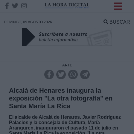
INFORMACION SOBRE LA
PROTECCIÓN DE TUS
BUSCAR
DOMINGO, 09 AGOSTO 2026
DATOS
Responsable:
Finalidad:
ARTE
Datos tratados:
Alcalá de Henares inaugura la
exposición "La otra fotografía" en
Santa María La Rica
Legitimación:
El alcalde de Alcalá de Henares, Javier Rodríguez
Palacios y la concejala de Cultura, María
Destinatarios:
Aranguren, inauguraron el pasado 11 de julio en
Santa María La Rica la exposición "La otra