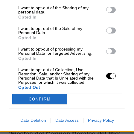
I want to opt-out of the Sharing of my
personal data.
Clara Campoamor: Mi sueño,
Opted In
mi pesadilla
I want to opt-out of the Sale of my
Por
María Pérez Herrero
Personal Data.
Opted In
I want to opt-out of processing my
Personal Data for Targeted Advertising.
Opted In
NOTICIAS MAS VISTAS
I want to opt-out of Collection, Use,
Retention, Sale, and/or Sharing of my
Personal Data that Is Unrelated with the
Purposes for which it was collected.
Opted Out
|
ARTE
ARTE
CONFIRM
Perales del Río celebra sus fiestas
Data Deletion
Data Access
Privacy Policy
con el ‘Perales Fest’ y el concurso
‘Fiestas del Carmen Perales del Río’