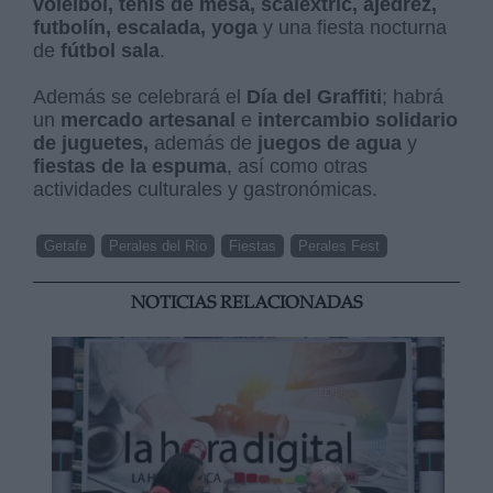
voleibol, tenis de mesa, scaléxtric, ajedrez,
futbolín, escalada, yoga
y una fiesta nocturna
de
fútbol sala
.
Además se celebrará el
Día del Graffiti
; habrá
un
mercado artesanal
e
intercambio solidario
de juguetes,
además de
juegos de agua
y
fiestas de la espuma
, así como otras
actividades culturales y gastronómicas.
Getafe
Perales del Río
Fiestas
Perales Fest
NOTICIAS RELACIONADAS