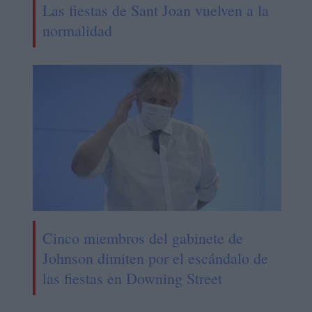
Las fiestas de Sant Joan vuelven a la
normalidad
Cinco miembros del gabinete de
Johnson dimiten por el escándalo de
las fiestas en Downing Street