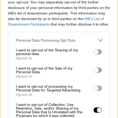
your opt-out. You may separately opt-out of the further
disclosure of your personal information by third parties on the
IAB’s list of downstream participants. This information may
also be disclosed by us to third parties on the
IAB’s List of
Downstream Participants
that may further disclose it to other
third parties.
Personal Data Processing Opt Outs
I want to opt-out of the Sharing of my
personal data.
Opted In
Es incuestionable la intensidad con que
I want to opt-out of the Sale of my
estamos viviendo la política, mucho exceso,
Personal Data.
tensión y falta de perspectiva. Es un camino
Opted In
que puede conducirnos al
hartazgo y al
I want to opt-out of processing my
desinterés de los electores
. ¡Ojo!, pues puede
Personal Data for Targeted Advertising.
que finalmente estos, empiecen a buscar
Opted In
soluciones a los problemas colectivos, entre los
que, utilizando el sistema, practican la negación
I want to opt-out of Collection, Use,
Retention, Sale, and/or Sharing of my
de la democracia.
Personal Data that Is Unrelated with the
Purposes for which it was collected.
Las elecciones pasadas han demostrado que la