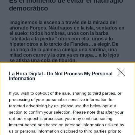
Es el momento de evitar el naufragio
democrático
Imaginemos la escena a través de la mirada del
añorado Forges. Náufragos en la isla, sentados en
el suelo; todos hombres, unos con la barba
“afeitada a la piedra” otros con ella; unos a lo
hípster otros a lo tercio de Flandes…a elegir. De
una hoja de la palmera cuelga una sardina, una
mitad con carne y la otra ya es raspa… a lo lejos
se atisba una cola de tiburón.
La Hora Digital -
Do Not Process My Personal
VIERNES, 12 JULIO 2019
Information
AUTOR ÁLVARO FRUTOS ROSADO
Mas artículos del mismo autor/a
If you wish to opt-out of the sale, sharing to third parties, or
processing of your personal or sensitive information for
targeted advertising by us, please use the below opt-out
section to confirm your selection. Please note that after your
opt-out request is processed you may continue seeing
interest-based ads based on personal information utilized by
us or personal information disclosed to third parties prior to