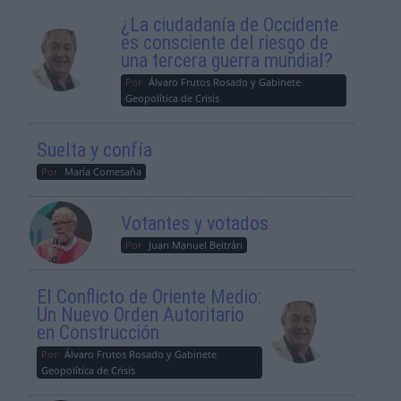
¿La ciudadanía de Occidente
es consciente del riesgo de
una tercera guerra mundial?
Por
Álvaro Frutos Rosado y Gabinete
Geopolítica de Crisis
Suelta y confía
Por
María Comesaña
Votantes y votados
Por
Juan Manuel Beltrán
El Conflicto de Oriente Medio:
Un Nuevo Orden Autoritario
en Construcción
Por
Álvaro Frutos Rosado y Gabinete
Geopolítica de Crisis