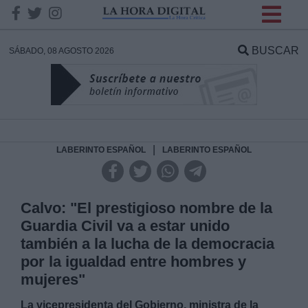
INFORMACION SOBRE LA
PROTECCIÓN DE TUS
BUSCAR
SÁBADO, 08 AGOSTO 2026
DATOS
Responsable:
Finalidad:
|
LABERINTO ESPAÑOL
LABERINTO ESPAÑOL
Datos tratados:
Calvo: "El prestigioso nombre de la
Guardia Civil va a estar unido
también a la lucha de la democracia
Legitimación:
por la igualdad entre hombres y
mujeres"
Destinatarios:
La vicepresidenta del Gobierno, ministra de la