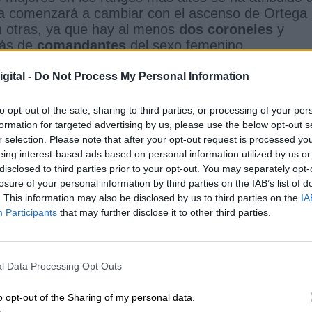
ia comenzará a cambiar con el ascenso de Ortega
n otras, ya que hay al menos
dos coroneles
y
ás de
comandantes
del sexo femenino.
ón de la mujer en las Fuerzas Armadas, Ortega
gital -
Do Not Process My Personal Information
orgullo
. ¿Hay alguna sombra? Obvio. Somos el
s Armadas hay cabestros, como en todas partes. Pe
to opt-out of the sale, sharing to third parties, or processing of your per
as para que determinadas cosas no pasen y, 
formation for targeted advertising by us, please use the below opt-out s
r selection. Please note that after your opt-out request is processed y
eing interest-based ads based on personal information utilized by us or
disclosed to third parties prior to your opt-out. You may separately opt-
ronel
militar
Mujer
losure of your personal information by third parties on the IAB’s list of
. This information may also be disclosed by us to third parties on the
IA
CIAS RELACIONADAS
Participants
that may further disclose it to other third parties.
l Data Processing Opt Outs
o opt-out of the Sharing of my personal data.