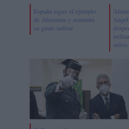
España sigue el ejemplo
Alema
de Alemania y aumenta
Angel
su gasto militar
despe
milita
músic