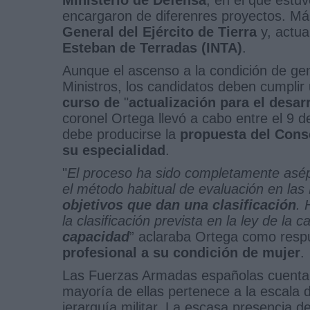
encargaron de diferenres proyectos. Má
General del Ejército de Tierra
y, actua
Esteban de Terradas (INTA)
.
Aunque el ascenso a la condición de gen
Ministros, los candidatos deben cumplir
curso de
"
actualización para el desar
coronel Ortega llevó a cabo entre el 9
debe producirse la
propuesta del Conse
su especialidad
.
"
El proceso ha sido completamente asép
el método habitual de evaluación en la
objetivos que dan una clasificación
. 
la clasificación prevista en la ley de la c
capacidad
” aclaraba Ortega como res
profesional a su condición de mujer
.
Las Fuerzas Armadas españolas cuenta
mayoría de ellas pertenece a la escala d
jerarquía militar. La escasa presencia d