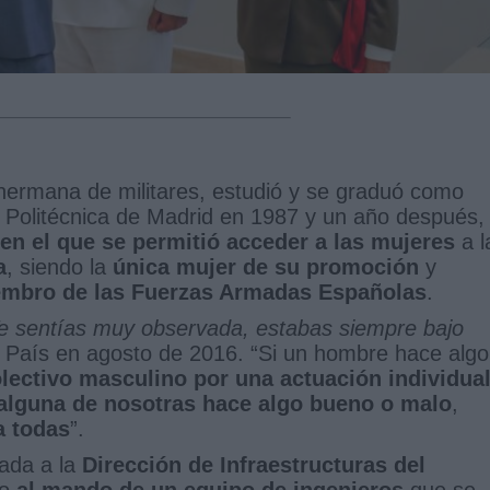
 hermana de militares, estudió y se graduó como
 Politécnica de Madrid en 1987 y un año después,
 en el que se permitió acceder a las mujeres
a l
a
, siendo la
única mujer de su promoción
y
embro de las Fuerzas Armadas Españolas
.
Te sentías muy observada, estabas siempre bajo
l País en agosto de 2016. “Si un hombre hace algo
olectivo masculino por una actuación individua
 alguna de nosotras hace algo bueno o malo
,
a todas
”.
nada a la
Dirección de Infraestructuras del
vo
al mando de un equipo de ingenieros
que se