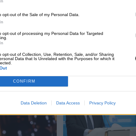
In
o opt-out of the Sale of my Personal Data.
In
to opt-out of processing my Personal Data for Targeted
ing.
Defensa destituye al capitán de la unida
In
que participó en un acto en el Valle de
o opt-out of Collection, Use, Retention, Sale, and/or Sharing
los Caídos
ersonal Data that Is Unrelated with the Purposes for which it
lected.
Out
CONFIRM
Data Deletion
Data Access
Privacy Policy