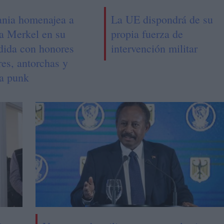
nia homenajea a
La UE dispondrá de su
a Merkel en su
propia fuerza de
dida con honores
intervención militar
res, antorchas y
a punk