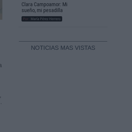
Clara Campoamor: Mi
sueño, mi pesadilla
Por
María Pérez Herrero
NOTICIAS MAS VISTAS
a
,
l
.