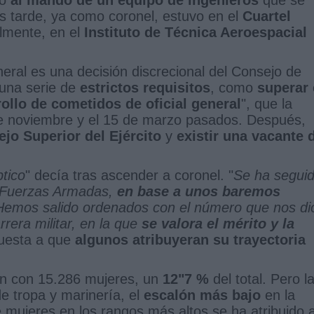
s tarde, ya como coronel, estuvo en el
Cuartel
lmente, en el
Instituto de Técnica Aeroespacial
eral es una decisión discrecional del Consejo de
 una serie de
estrictos requisitos
, como
superar 
rollo de cometidos de oficial general
", que la
 de noviembre y el 15 de marzo pasados. Después,
jo Superior del Ejército
y
existir una vacante 
tico
" decía tras ascender a coronel. "
Se ha segui
s Fuerzas Armadas,
en base a unos baremos
Hemos salido ordenados con el número que nos di
arrera militar, en la que
se valora el mérito y la
puesta a que
algunos atribuyeran su trayectoria
n con 15.286 mujeres, un
12"7 %
del total. Pero l
e tropa y marinería, el
escalón más bajo
en la
e mujeres en los rangos más altos se ha atribuido 