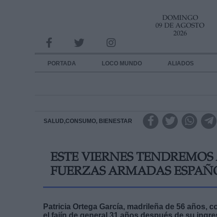
DOMINGO
INFORMACION SOBRE LA PROTECCIÓN DE TUS DATOS
09 DE AGOSTO
2026
Responsable:
Finalidad:
PORTADA
LOCO MUNDO
ALIADOS
Datos tratados:
Legitimación:
Destinatarios:
SALUD,CONSUMO, BIENESTAR
Derechos:
ESTE VIERNES TENDREMOS 
link
FUERZAS ARMADAS ESPAÑ
Información adicional
link
Patricia Ortega García, madrileña de 56 años, c
el fajín de general 31 años después de su ingre