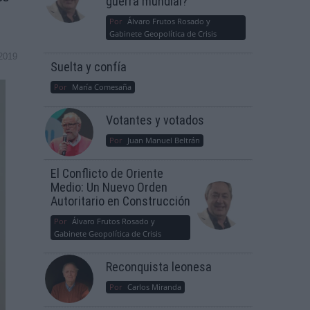
guerra mundial?
Por
Álvaro Frutos Rosado y
Gabinete Geopolítica de Crisis
2019
Suelta y confía
Por
María Comesaña
Votantes y votados
Por
Juan Manuel Beltrán
El Conflicto de Oriente
Medio: Un Nuevo Orden
Autoritario en Construcción
Por
Álvaro Frutos Rosado y
Gabinete Geopolítica de Crisis
Reconquista leonesa
Por
Carlos Miranda