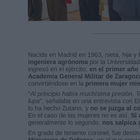
Nacida en Madrid en 1963, nieta, hija y
ingeniera agrónoma
por la Universidad
ingresó en el ejército,
en el primer año
Academia General Militar de Zaragoz
convirtiéndose en la
primera mujer mi
“
Al principio había muchísima presión. 
lupa
”, señalaba en una entrevista con E
lo ha hecho Zutano, y
no se juzga al c
En el caso de las mujeres no es así.
Si
generalmente lo segundo,
nos salpica 
En grado de teniente coronel, fue desti
Ministerio de Defensa
, en el que estu