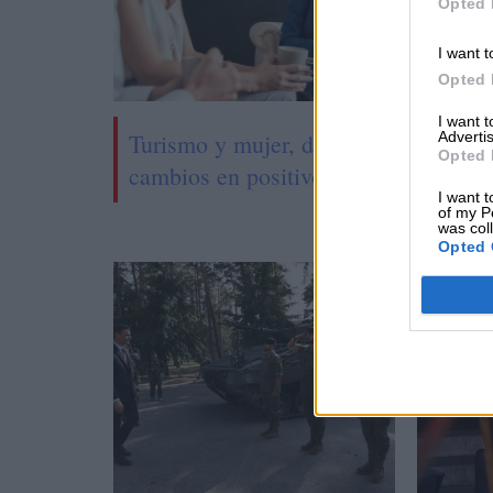
Opted 
I want t
Opted 
I want 
Advertis
Turismo y mujer, dos palancas de
Opted 
cambios en positivo
I want t
of my P
was col
Opted 