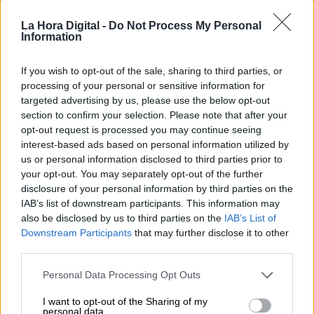
La Hora Digital -
Do Not Process My Personal
Votantes y votados
Information
Por
Juan Manuel Beltrán
If you wish to opt-out of the sale, sharing to third parties, or
processing of your personal or sensitive information for
El Conflicto de Oriente Medio:
targeted advertising by us, please use the below opt-out
Un Nuevo Orden Autoritario
section to confirm your selection. Please note that after your
en Construcción
opt-out request is processed you may continue seeing
Por
Álvaro Frutos Rosado y Gabinete
interest-based ads based on personal information utilized by
Geopolítica de Crisis
us or personal information disclosed to third parties prior to
your opt-out. You may separately opt-out of the further
Reconquista leonesa
disclosure of your personal information by third parties on the
IAB’s list of downstream participants. This information may
Por
Carlos Miranda
also be disclosed by us to third parties on the
IAB’s List of
Downstream Participants
that may further disclose it to other
Clara Campoamor: Mi sueño,
third parties.
mi pesadilla
Personal Data Processing Opt Outs
Por
María Pérez Herrero
I want to opt-out of the Sharing of my
personal data.