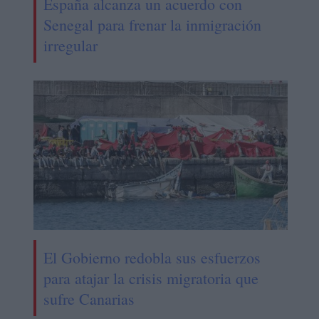
España alcanza un acuerdo con
Senegal para frenar la inmigración
irregular
El Gobierno redobla sus esfuerzos
para atajar la crisis migratoria que
sufre Canarias