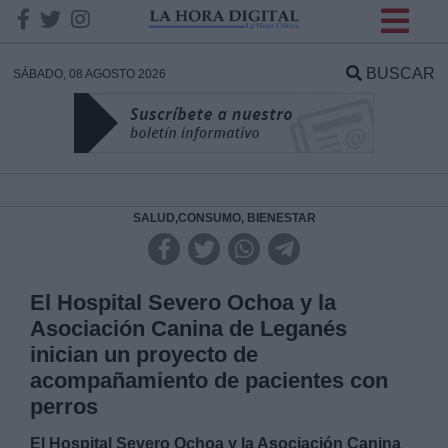
INFORMACION SOBRE LA
PROTECCIÓN DE TUS
BUSCAR
SÁBADO, 08 AGOSTO 2026
DATOS
Responsable:
Finalidad:
SALUD,CONSUMO, BIENESTAR
Datos tratados:
El Hospital Severo Ochoa y la
Asociación Canina de Leganés
inician un proyecto de
Legitimación:
acompañamiento de pacientes con
perros
Destinatarios:
El Hospital Severo Ochoa y la Asociación Canina