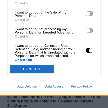
Opted In
NOTICIAS MAS VISTAS
I want to opt-out of the Sale of my
Personal Data.
Opted In
I want to opt-out of processing my
Personal Data for Targeted Advertising.
Opted In
|
ARTE
SALUD,CONSUMO, BIENESTAR
I want to opt-out of Collection, Use,
Retention, Sale, and/or Sharing of my
Personal Data that Is Unrelated with the
Purposes for which it was collected.
Risco Caído entra en la lista de
Opted Out
Patrimonio Mundial de la UNESCO
CONFIRM
El Comité de Patrimonio Mundial de la UNESCO ha
incluido Risco Caído y el paisaje cultural de las
montañas sagradas de Gran Canaria en la Lista de
Data Deletion
Data Access
Privacy Policy
Patrimonio Mundial, un reconocimiento a la
antigua sociedad canaria, que hunde sus ráices en
la población norte de África y logró desarrollar una
cultura propia en completo aislamiento durante
1.500 años