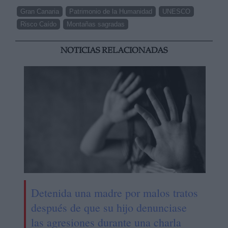
Gran Canaria
Patrimonio de la Humanidad
UNESCO
Risco Caído
Montañas sagradas
NOTICIAS RELACIONADAS
Detenida una madre por malos tratos
después de que su hijo denunciase
las agresiones durante una charla