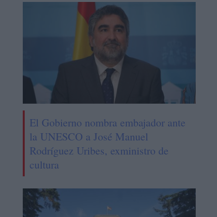
El Gobierno nombra embajador ante
la UNESCO a José Manuel
Rodríguez Uribes, exministro de
cultura