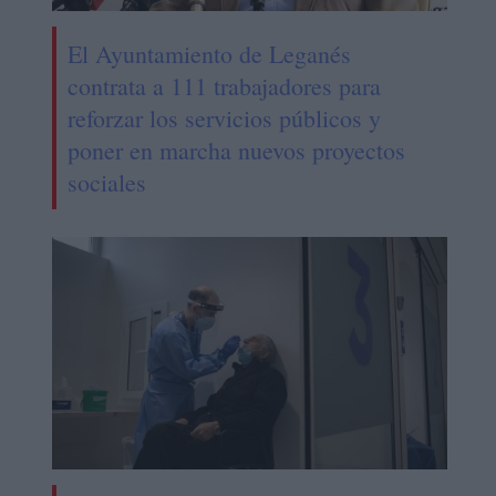
El Ayuntamiento de Leganés
contrata a 111 trabajadores para
reforzar los servicios públicos y
poner en marcha nuevos proyectos
sociales