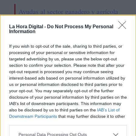
Ayudas al sector ganadero y agrícola
afectados por la guerra de Ucrania
La Hora Digital -
Do Not Process My Personal
Information
If you wish to opt-out of the sale, sharing to third parties, or
processing of your personal or sensitive information for
targeted advertising by us, please use the below opt-out
section to confirm your selection. Please note that after your
opt-out request is processed you may continue seeing
interest-based ads based on personal information utilized by
us or personal information disclosed to third parties prior to
your opt-out. You may separately opt-out of the further
disclosure of your personal information by third parties on the
IAB’s list of downstream participants. This information may
Gobierno y CCAA adaptan el Plan
also be disclosed by us to third parties on the
IAB’s List of
Downstream Participants
that may further disclose it to other
Estratégico para la Política Agraria
third parties.
Común tras las observaciones
Personal Data Processing Opt Outs