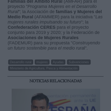
Familias del Ámbito Rural
(AMFAR) para el
proyecto "
Programa Mujeres en el Desarrollo
Rural
"; la Asociación de
familias y Mujeres del
Medio Rural
(AFAMMER) para la iniciativa "
Las
mujeres rurales impulsando su futuro
"; la
Confederación CERES
para el proyecto
conjunto para 2019 y 2020; y la Federación de
Asociaciones de Mujeres Rurales
(FADEMUR) para su propuesta "
Construyendo
un futuro sostenible para el medio rura
l".
Desarrollo rural
mujeres
Ayudas
Subvenciones
Ministerio de Agricultura, Pesca y Alimentación
NOTICIAS RELACIONADAS