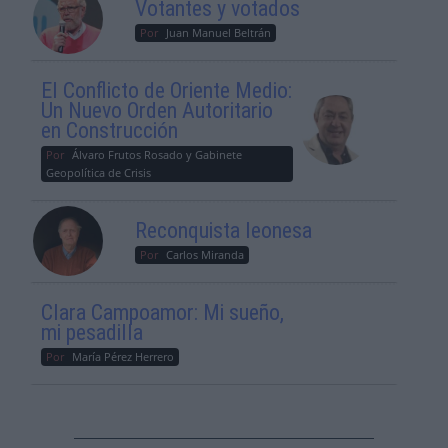
Votantes y votados
Por
Juan Manuel Beltrán
El Conflicto de Oriente Medio:
Un Nuevo Orden Autoritario
en Construcción
Por
Álvaro Frutos Rosado y Gabinete
Geopolítica de Crisis
Reconquista leonesa
Por
Carlos Miranda
Clara Campoamor: Mi sueño,
mi pesadilla
Por
María Pérez Herrero