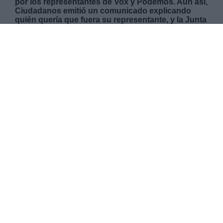
por los representantes de Vox y Podemos. Aún así,
Ciudadanos emitió un comunicado explicando
quién quería que fuera su representante, y la Junta
lo tuvo en cuenta, permitiendo que el partido
finalmente tuviera su consejero
MARTES, 09 JULIO 2019
AUTOR AIDA MARTÍN
Mas artículos del mismo autor/a
El Salón de Plenos del Ayuntamiento de Pinto