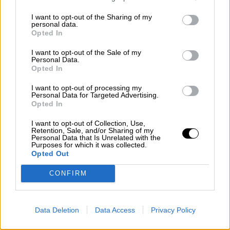
europeas
I want to opt-out of the Sharing of my
personal data.
Opted In
I want to opt-out of the Sale of my
Personal Data.
Opted In
I want to opt-out of processing my
Personal Data for Targeted Advertising.
Opted In
I want to opt-out of Collection, Use,
Retention, Sale, and/or Sharing of my
Personal Data that Is Unrelated with the
Purposes for which it was collected.
El Gobierno adelanta la reunión con
Opted Out
los transportistas a este jueves para
CONFIRM
precisar las ayudas al sector
Data Deletion
Data Access
Privacy Policy