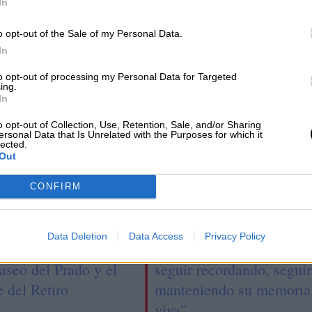
s
2020 en todo el mundo... y casi todos
In
r
los crímenes quedarán impunes
o opt-out of the Sale of my Personal Data.
In
to opt-out of processing my Personal Data for Targeted
ing.
In
o opt-out of Collection, Use, Retention, Sale, and/or Sharing
ersonal Data that Is Unrelated with the Purposes for which it
lected.
Out
CONFIRM
d ya es Patrimonio
Día de la Memoria del
Data Deletion
Data Access
Privacy Policy
 Humanidad gracias
Holocausto: “hace falta
aseo del Prado y el
seguir recordando, seguir
 del Retiro
manteniendo su memoria
viva”