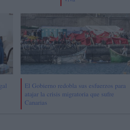
gal
El Gobierno redobla sus esfuerzos para
atajar la crisis migratoria que sufre
Canarias