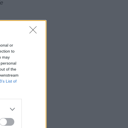
de
sonal or
ection to
ou may
 personal
out of the
 downstream
B’s List of