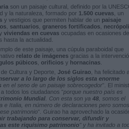
ria
son un paisaje cultural, definido por la UNES
 y la naturaleza, formado por
1.500 cuevas
, un
s
y vestigios que permiten hablar de un
paisaje
os
,
santuarios
,
graneros fortificados
,
necrópol
y
viviendas en cuevas
ocupadas en ocasiones d
 hasta la actualidad.
mplo de este paisaje, una cúpula paraboidal que
mativo
relato de imágenes
gracias a la intervenci
ngulos púbicos
,
orificios
y
hornacinas
.
 de Cultura y Deporte,
José Guirao
, ha felicitado 
nservar a lo largo de los siglos esta enorme
s
en el seno de un paisaje sobrecogedor
". El minis
 a todos los ciudadanos "
porque nuestro país es
trimonio Mundial
. Con esta son ya
48
, somos el
a e Italia, en número de declaraciones pero somos
 ese patrimonio
". Guirao ha aprovechado la ocasió
ir trabajando para conservar, difundir y
as este riquísimo patrimonio
" y ha invitado a to