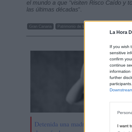
el mundo a que "visiten Risco Caído y t
las últimas décadas
".
Gran Canaria
Patrimonio de la Humanidad
UNESCO
La Hora Di
NOTI
If you wish 
sensitive in
confirm you
continue se
information 
further disc
participants
Downstream 
Persona
Detenida una madre por malos tratos
I want t