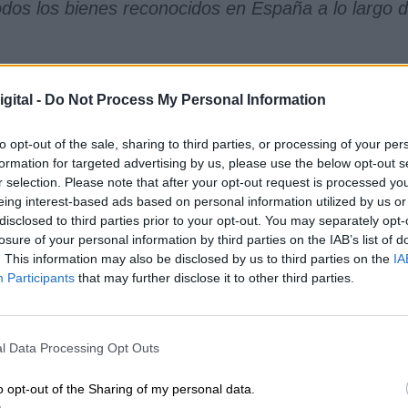
odos los bienes reconocidos en España a lo largo 
Risco Caído
Montañas sagradas
gital -
Do Not Process My Personal Information
CIAS RELACIONADAS
to opt-out of the sale, sharing to third parties, or processing of your per
formation for targeted advertising by us, please use the below opt-out s
r selection. Please note that after your opt-out request is processed y
eing interest-based ads based on personal information utilized by us or
disclosed to third parties prior to your opt-out. You may separately opt-
losure of your personal information by third parties on the IAB’s list of
. This information may also be disclosed by us to third parties on the
IA
Participants
that may further disclose it to other third parties.
l Data Processing Opt Outs
62 periodistas fueron asesinados en
o opt-out of the Sharing of my personal data.