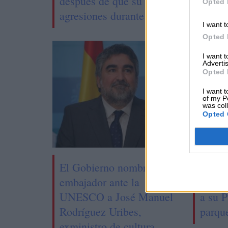
después de que su hijo denunciase la
Opted 
agresiones durante una charla escola
I want t
Opted 
I want 
Advertis
Opted 
I want t
of my P
was col
Opted 
El Gobierno nombra
Madri
embajador ante la
de la
UNESCO a José Manuel
a su P
Rodríguez Uribes,
parque
exministro de cultura