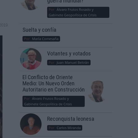
guerra mundial?
Por
Álvaro Frutos Rosado y
Gabinete Geopolítica de Crisis
2019
Suelta y confía
Por
María Comesaña
Votantes y votados
Por
Juan Manuel Beltrán
El Conflicto de Oriente
Medio: Un Nuevo Orden
Autoritario en Construcción
Por
Álvaro Frutos Rosado y
Gabinete Geopolítica de Crisis
Reconquista leonesa
Por
Carlos Miranda