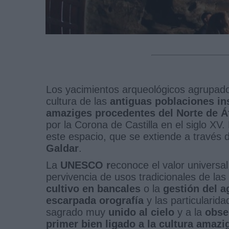
Los yacimientos arqueológicos agrupados
cultura de las
antiguas poblaciones in
amaziges procedentes del Norte de Á
por la Corona de Castilla en el siglo XV.
este espacio, que se extiende a través 
Galdar
.
La
UNESCO r
econoce el valor universal
pervivencia de usos tradicionales de la
cultivo en bancales
o la
gestión del a
escarpada orografía
y las particularida
sagrado muy
unido al cielo
y a la
obse
primer bien ligado a la cultura amazig