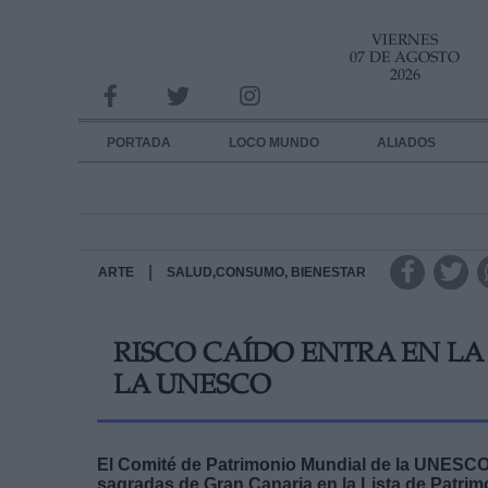
VIERNES
INFORMACION SOBRE LA PROTECCIÓN DE TUS DATOS
07 DE AGOSTO
2026
Responsable:
Finalidad:
PORTADA
LOCO MUNDO
ALIADOS
Datos tratados:
Legitimación:
Destinatarios:
|
ARTE
SALUD,CONSUMO, BIENESTAR
Derechos:
RISCO CAÍDO ENTRA EN LA
link
LA UNESCO
Información adicional
link
El Comité de Patrimonio Mundial de la UNESCO h
sagradas de Gran Canaria en la Lista de Patrim