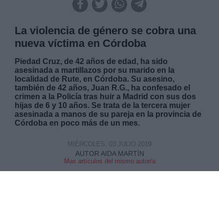
La violencia de género se cobra una
nueva víctima en Córdoba
Piedad Cruz, de 42 años de edad, ha sido
asesinada a martillazos por su marido en la
localidad de Rute, en Córdoba. Su asesino,
también de 42 años, Juan R.G., ha confesado el
crimen a la Policía tras huir a Madrid con sus dos
hijas de 6 y 10 años. Se trata de la tercera mujer
asesinada a manos de su pareja en la provincia de
Córdoba en poco más de un mes.
MIÉRCOLES, 03 JULIO 2019
AUTOR AIDA MARTÍN
Mas artículos del mismo autor/a