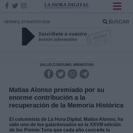
INFORMACION SOBRE LA
PROTECCIÓN DE TUS
BUSCAR
VIERNES, 07 AGOSTO 2026
DATOS
Responsable:
Finalidad:
SALUD,CONSUMO, BIENESTAR
Datos tratados:
Matías Alonso premiado por su
enorme contribución a la
recuperación de la Memoria Histórica
Legitimación:
El columnista de
La Hora Digital
,
Matías Alonso
, ha
Destinatarios:
sido uno de los galardonados en la XXVIII edición
de los Premis Turia que cada año concede la