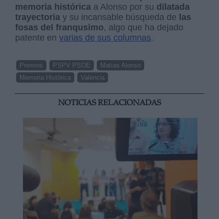
memoria histórica
a Alonso por su
dilatada
trayectoria
y su incansable búsqueda de
las
fosas del franqusimo
, algo que ha dejado
patente en
varias de sus columnas
.
Premios
PSPV PSOE
Matías Alonso
Memoria Histórica
Valencia
NOTICIAS RELACIONADAS