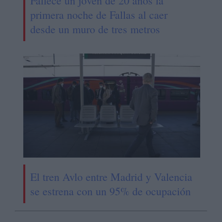
Fallece un jóven de 20 años la
primera noche de Fallas al caer
desde un muro de tres metros
El tren Avlo entre Madrid y Valencia
se estrena con un 95% de ocupación