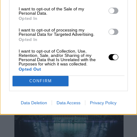
I want to opt-out of the Sale of my
Personal Data.
Opted In
I want to opt-out of processing my
Personal Data for Targeted Advertising.
Opted In
I want to opt-out of Collection, Use,
Retention, Sale, and/or Sharing of my
Personal Data that Is Unrelated with the
Ximo Puig hará una renovación del
Purposes for which it was collected.
Opted Out
Consell tras las dimisiones
CONFIRM
Data Deletion
Data Access
Privacy Policy