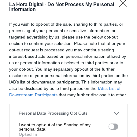
exhumación de los represaliados
La Hora Digital -
Do Not Process My Personal
Information
enterrados en el Valle de los Caídos
If you wish to opt-out of the sale, sharing to third parties, or
processing of your personal or sensitive information for
targeted advertising by us, please use the below opt-out
section to confirm your selection. Please note that after your
opt-out request is processed you may continue seeing
interest-based ads based on personal information utilized by
us or personal information disclosed to third parties prior to
your opt-out. You may separately opt-out of the further
disclosure of your personal information by third parties on the
IAB’s list of downstream participants. This information may
also be disclosed by us to third parties on the
IAB’s List of
Downstream Participants
that may further disclose it to other
Mónica Oltra, dimite y considera
third parties.
que se trata de una infamia
Personal Data Processing Opt Outs
I want to opt-out of the Sharing of my
personal data.
Opted In