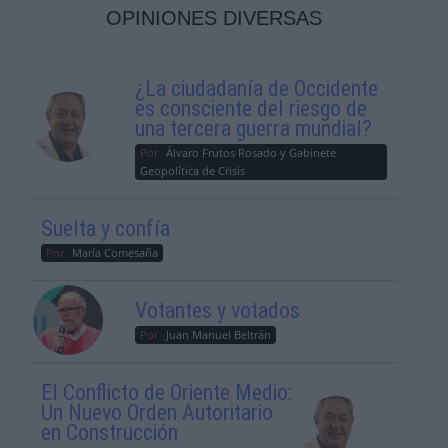
OPINIONES DIVERSAS
¿La ciudadanía de Occidente
es consciente del riesgo de
una tercera guerra mundial?
Por
Álvaro Frutos Rosado y Gabinete
Geopolítica de Crisis
Suelta y confía
Por
María Comesaña
Votantes y votados
Por
Juan Manuel Beltrán
El Conflicto de Oriente Medio:
Un Nuevo Orden Autoritario
en Construcción