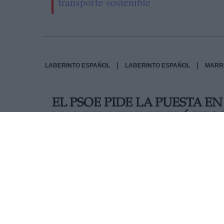
transporte sostenible
|
|
LABERINTO ESPAÑOL
LABERINTO ESPAÑOL
MARR
EL PSOE PIDE LA PUESTA 
MADRID LIBRE DE PLÁSTIC
El portavoz del Grupo Municipal Socialista, P
carácter urgente el Plan Madrid Libre de Plást
febrero. El portavoz insiste en que "Madrid debe
plásticos" y ser un referente para el resto de 
AUTOR AIDA MARTÍN
Mas artículos del mismo autor/a