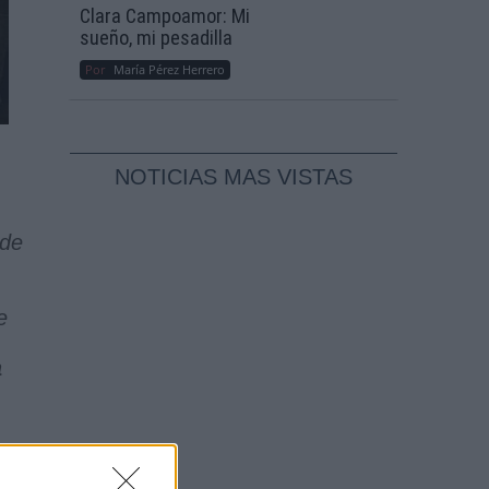
Clara Campoamor: Mi
sueño, mi pesadilla
Por
María Pérez Herrero
NOTICIAS MAS VISTAS
 de
e
a
as
to