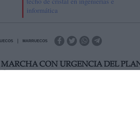
techo de cristal en ingenierías e
informática
|
UECOS
MARRUECOS
EN MARCHA CON URGENCIA DEL PLA
OS
epu Hernández, ha solicitado que se ponga en marcha con
icos que, a propuesta del PSOE, fue aprobado el pasado me
 liderar la lucha contra la acumulación y el vertido de
grandes capitales de Europa respecto a este tema
JUEVES, 04 JULIO 