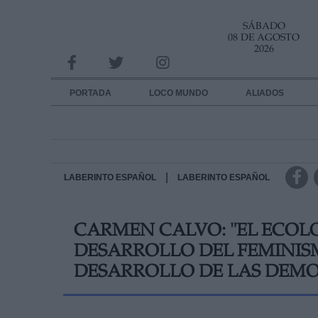
SÁBADO
INFORMACION SOBRE LA PROTECCIÓN DE TUS DATOS
08 DE AGOSTO
2026
Responsable:
Finalidad:
PORTADA
LOCO MUNDO
ALIADOS
Datos tratados:
Legitimación:
Destinatarios:
|
LABERINTO ESPAÑOL
LABERINTO ESPAÑOL
Derechos:
CARMEN CALVO: "EL ECOL
link
DESARROLLO DEL FEMINISM
Información adicional
link
DESARROLLO DE LAS DEMO