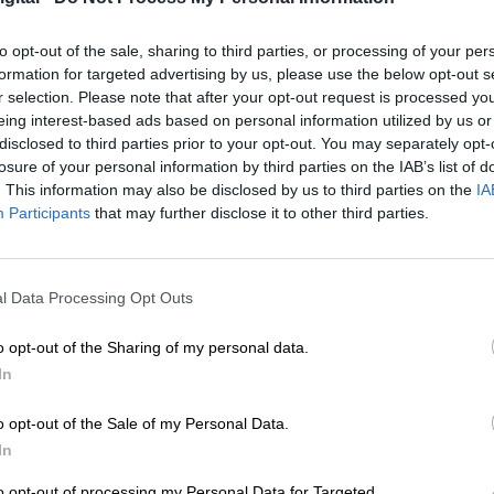
 revolución, por lo que el mundo moderno arrancó
lidad. Paradójicamente, cuando se establece que
lo
to opt-out of the sale, sharing to third parties, or processing of your per
 mayoría, la mayoría estaba excluida, porque la
formation for targeted advertising by us, please use the below opt-out s
ría
”.
r selection. Please note that after your opt-out request is processed y
eing interest-based ads based on personal information utilized by us or
hace 200 años no ha terminado, y en muchos luga
disclosed to third parties prior to your opt-out. You may separately opt-
mpletarse; aún a día de hoy tiene más que ver con
losure of your personal information by third parties on the IAB’s list of
estas innovadoras. Para alcanzar nuestro objeti
. This information may also be disclosed by us to third parties on the
IA
, pero
la igualdad no es la meta
.
La meta es la
Participants
that may further disclose it to other third parties.
e cada una de nosotras
”, ha añadido la
que “
al propio movimiento sindical le costó mucho
l Data Processing Opt Outs
jadoras. Por un lado continúa la lucha por la
ero progresiva, de la mujer al
mercado laboral
, co
o opt-out of the Sharing of my personal data.
encia económica
y sus
pensiones justas
. Por ot
In
an a plantearse desde no hace mucho tiempo el
, donde las mujeres acumulamos experiencia
o opt-out of the Sale of my Personal Data.
ción de ese trabajo
a través de las políticas
In
to opt-out of processing my Personal Data for Targeted