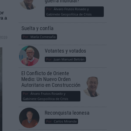
guerra mundial?
Por
Álvaro Frutos Rosado y
or
Gabinete Geopolítica de Crisis
va a
Suelta y confía
Por
María Comesaña
2019
Votantes y votados
Por
Juan Manuel Beltrán
El Conflicto de Oriente
Medio: Un Nuevo Orden
Autoritario en Construcción
Por
Álvaro Frutos Rosado y
Gabinete Geopolítica de Crisis
Reconquista leonesa
Por
Carlos Miranda