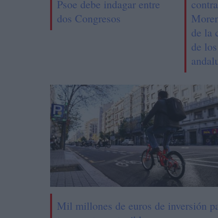
Psoe debe indagar entre
contra
dos Congresos
Moren
de la 
de los
andal
Mil millones de euros de inversión p