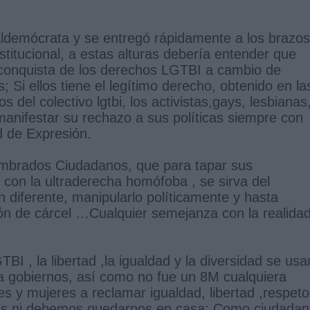
aldemócrata y se entregó rápidamente a los brazos
stitucional, a estas alturas debería entender que
conquista de los derechos LGTBI a cambio de
s; Si ellos tiene el legítimo derecho, obtenido en la
s del colectivo lgtbi, los activistas,gays, lesbianas
anifestar su rechazo a sus políticas siempre con
ad de Expresión.
umbrados Ciudadanos, que para tapar sus
con la ultraderecha homófoba , se sirva del
 diferente, manipularlo políticamente y hasta
ción de cárcel …Cualquier semejanza con la realida
I , la libertad ,la igualdad y la diversidad se usa
gobiernos, así como no fue un 8M cualquiera
s y mujeres a reclamar igualdad, libertad ,respeto
mos ni debemos quedarnos en casa; Como ciudada