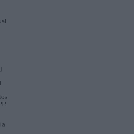
ual
l
l
tos
PP,
ía