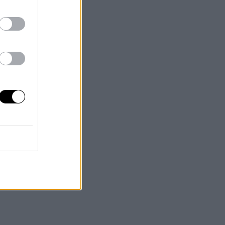
da)
 y