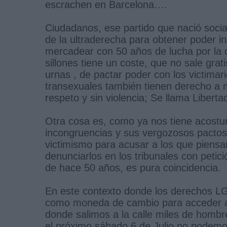
escrachen en Barcelona….
Ciudadanos, ese partido que nació soci
de la ultraderecha para obtener poder in
mercadear con 50 años de lucha por la 
sillones tiene un coste, que no sale grati
urnas , de pactar poder con los victimario
transexuales también tienen derecho a m
respeto y sin violencia; Se llama Libert
Otra cosa es, como ya nos tiene acost
incongruencias y sus vergozosos pactos 
victimismo para acusar a los que piensan
denunciarlos en los tribunales con peti
de hace 50 años, es pura coincidencia.
En este contexto donde los derechos LGTB
como moneda de cambio para acceder a 
donde salimos a la calle miles de hombre
el próximo sábado 6 de Julio no pode