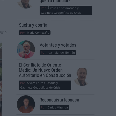
guerra mundial?
Por
Álvaro Frutos Rosado y
Gabinete Geopolítica de Crisis
Suelta y confía
Por
María Comesaña
2019
Votantes y votados
Por
Juan Manuel Beltrán
El Conflicto de Oriente
Medio: Un Nuevo Orden
Autoritario en Construcción
Por
Álvaro Frutos Rosado y
Gabinete Geopolítica de Crisis
Reconquista leonesa
Por
Carlos Miranda