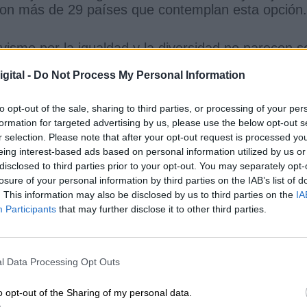
 son más de 29 países que contemplan esta opción.
vismo por la igualdad y la diversidad no parecen s
eterminados grupos políticos ligados a la extrema
gital -
Do Not Process My Personal Information
s y comunidades autónomas, se empeñan en
omosexualidad” o en palabras de Juan Pflüger,
to opt-out of the sale, sharing to third parties, or processing of your per
 de los gays no es amor, es vicio" como si de un
formation for targeted advertising by us, please use the below opt-out s
sde el 17 de mayo de 1990, la Organización Mundi
r selection. Please note that after your opt-out request is processed y
eing interest-based ads based on personal information utilized by us or
de aquellas persecuciones de los años 50 y 60,
disclosed to third parties prior to your opt-out. You may separately opt-
ron en las últimas elecciones ,exigen datos a los
losure of your personal information by third parties on the IAB’s list of
. This information may also be disclosed by us to third parties on the
IA
 las ayudas que perciben las asociaciones
Participants
that may further disclose it to other third parties.
zan propuestas cómo la de Javier Ortega Smith que
 intención de retirar del centro la manifestación d
ampo y en las últimas horas en esa misma línea,
e la formación de Madrid ,trató de apestados a lo
l Data Processing Opt Outs
que “Impregnan el centro de la ciudad de un
hedor
o opt-out of the Sharing of my personal data.