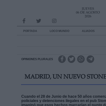
JUEVES
INFORMACION SOBRE LA PROTECCIÓN DE TUS DATOS
06 DE AGOSTO
2026
Responsable:
Finalidad:
PORTADA
LOCO MUNDO
ALIADOS
Datos tratados:
Legitimación:
Destinatarios:
OPINIONES PLURALES
Derechos:
MADRID, UN NUEVO STONE
link
Información adicional
link
Cuando el 28 de Junio de hace 50 años comenz
policiales y detenciones ilegales en el pub Sto
imaginó que esos hechos marcarían el punto de