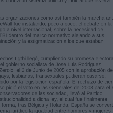
contra un sistema politico y judicial que les era
 estas organizaciones como así también la marcha an
Wall fue instalando, poco a poco, el debate en la
o a nivel internacional, sobre la necesidad de
TBI dentro del marco normativo alejando a sus
minación y la estigmatización a los que estaban
echos Lgtbi llegó, cumpliendo su promesa electora
 el gobierno socialista de Jose Luis Rodriguez
 Zerolo, el 3 de Junio de 2005 con la aprobación de
gays, lesbianas, transexuales pudieran casarse,
do por la legislación española. El rechazo de cier
uso pidió el voto en las Generales del 2008 para el 
nservadores de las sociedad, llevó al Partido
itucionalidad a dicha ley, el cual fue finalmente
 forma, tras Bélgica y Holanda, España se convert
tema jurídico la igualdad entre hombres y mujeres