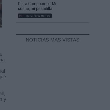
Clara Campoamor: Mi
sueño, mi pesadilla
Por
María Pérez Herrero
NOTICIAS MAS VISTAS
a
cia
ial
que
ll,
n y