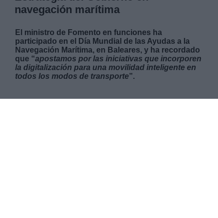
navegación marítima
El ministro de Fomento en funciones ha
participado en el Día Mundial de las Ayudas a la
Navegación Marítima, en Baleares, y ha recordado
que “
apostamos por las iniciativas que incorporen
la digitalización para una movilidad inteligente en
todos los modos de transporte
”.
LUNES, 01 JULIO 2019
AUTOR ROCÍO HERNÁNDEZ
Mas artículos del mismo autor/a