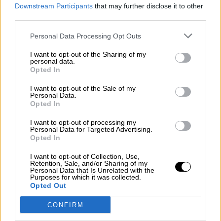
0,06% de los gases de efecto
Downstream Participants
that may further disclose it to other
third parties.
invernadero
Personal Data Processing Opt Outs
I want to opt-out of the Sharing of my
personal data.
Opted In
I want to opt-out of the Sale of my
Personal Data.
Opted In
I want to opt-out of processing my
Personal Data for Targeted Advertising.
Opted In
I want to opt-out of Collection, Use,
Retention, Sale, and/or Sharing of my
Una nueva Estrategia para generar
Personal Data that Is Unrelated with the
Purposes for which it was collected.
valor
Opted Out
CONFIRM