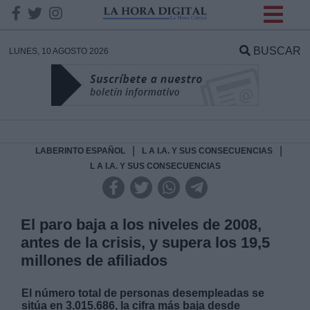
INFORMACION SOBRE LA
PROTECCIÓN DE TUS
BUSCAR
LUNES, 10 AGOSTO 2026
DATOS
Responsable:
Finalidad:
|
|
LABERINTO ESPAÑOL
L A I.A. Y SUS CONSECUENCIAS
L A I.A. Y SUS CONSECUENCIAS
Datos tratados:
El paro baja a los niveles de 2008,
antes de la crisis, y supera los 19,5
Legitimación:
millones de afiliados
Destinatarios:
El número total de personas desempleadas se
sitúa en 3.015.686, la cifra más baja desde