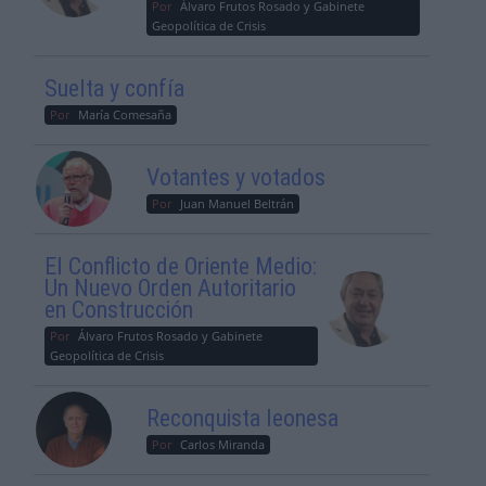
Por
Álvaro Frutos Rosado y Gabinete
Geopolítica de Crisis
Suelta y confía
Por
María Comesaña
Votantes y votados
Por
Juan Manuel Beltrán
El Conflicto de Oriente Medio:
Un Nuevo Orden Autoritario
en Construcción
Por
Álvaro Frutos Rosado y Gabinete
Geopolítica de Crisis
Reconquista leonesa
Por
Carlos Miranda