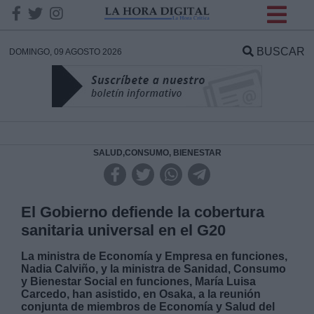
INFORMACION SOBRE LA
PROTECCIÓN DE TUS
BUSCAR
DOMINGO, 09 AGOSTO 2026
DATOS
Responsable:
Finalidad:
SALUD,CONSUMO, BIENESTAR
Datos tratados:
El Gobierno defiende la cobertura
sanitaria universal en el G20
Legitimación:
La ministra de Economía y Empresa en funciones,
Nadia Calviño, y la ministra de Sanidad, Consumo
y Bienestar Social en funciones, María Luisa
Destinatarios:
Carcedo, han asistido, en Osaka, a la reunión
conjunta de miembros de Economía y Salud del