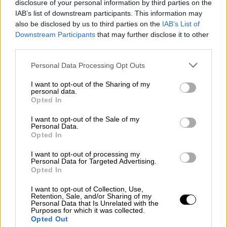
disclosure of your personal information by third parties on the
OPINIONES DIVERSAS
IAB’s list of downstream participants. This information may
also be disclosed by us to third parties on the
IAB’s List of
Downstream Participants
that may further disclose it to other
¿La ciudadanía de Occidente
third parties.
es consciente del riesgo de
una tercera guerra mundial?
Personal Data Processing Opt Outs
Por
Álvaro Frutos Rosado y Gabinete
Geopolítica de Crisis
I want to opt-out of the Sharing of my
personal data.
Opted In
Suelta y confía
I want to opt-out of the Sale of my
Por
María Comesaña
Personal Data.
Opted In
Votantes y votados
I want to opt-out of processing my
Personal Data for Targeted Advertising.
Por
Juan Manuel Beltrán
Opted In
I want to opt-out of Collection, Use,
El Conflicto de Oriente Medio:
Retention, Sale, and/or Sharing of my
Un Nuevo Orden Autoritario
Personal Data that Is Unrelated with the
Purposes for which it was collected.
en Construcción
Opted Out
Por
Álvaro Frutos Rosado y Gabinete