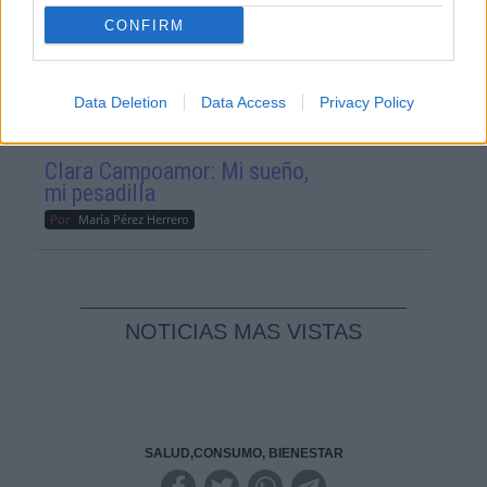
Geopolítica de Crisis
CONFIRM
Reconquista leonesa
Data Deletion
Data Access
Privacy Policy
Por
Carlos Miranda
Clara Campoamor: Mi sueño,
mi pesadilla
Por
María Pérez Herrero
NOTICIAS MAS VISTAS
SALUD,CONSUMO, BIENESTAR