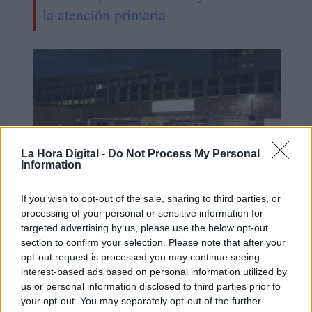
la atención primaria
La Hora Digital -
Do Not Process My Personal
Information
If you wish to opt-out of the sale, sharing to third parties, or
processing of your personal or sensitive information for
Los aplausos solidarios se desplazan
targeted advertising by us, please use the below opt-out
de los balcones a las puertas de los
section to confirm your selection. Please note that after your
opt-out request is processed you may continue seeing
hospitales, pidiendo Sanidad Pública
interest-based ads based on personal information utilized by
us or personal information disclosed to third parties prior to
your opt-out. You may separately opt-out of the further