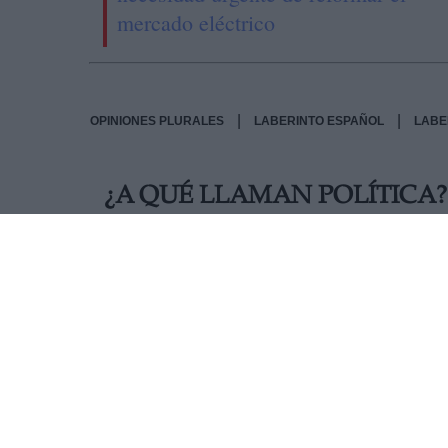
mercado eléctrico
|
|
OPINIONES PLURALES
LABERINTO ESPAÑOL
LABE
¿A QUÉ LLAMAN POLÍTICA?
Estamos asqueados, cabreados, saturados, harto
nuestra inteligencia y nos desprecian tratándo
capacidad de comprensión. Pero esos político
sus destinatarios no suponen un peligro grave.
tal magnitud que ya no pueden tomárselas en se
fue el penoso resultado que obtuvieron en las e
paridas de Abascal y sus lugartenientes, por ot
fanatismo obnubilante; una minoría todavía muy
¿Por qué preocuparnos entonces? Los comedian
alterarnos el humor y los nervios. ¿No pueden