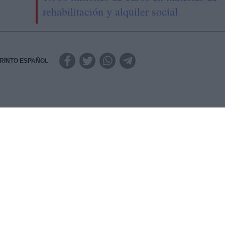
rehabilitación y alquiler social
RINTO ESPAÑOL
s de la mayoría de los que, llamándose políticos, insulta
nos como populacho con bajo nivel intelectual y escasa
s que montan su propaganda confiando en la imbecilidad d
 Casado y Rivera, por ejemplo, sueltan paridas y mentiras 
rio ni sus incondicionales. Prueba de que la mayoría no t
lecciones de abril: 66 y 57 diputados respectivamente. A la
ro ejemplo, solo se las toma en serio quien adolece de
 minoritaria, gracias a lo que cada cual crea que nos prote
tes metidos a políticos no pueden llegar más allá de
?