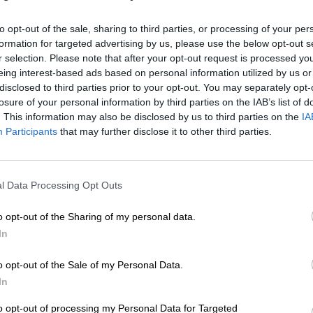
illones
y sin embargo pone a Sanchez la condició
 negociar contenidos programáticos. Yo compren
to opt-out of the sale, sharing to third parties, or processing of your per
 al frente de Ministerios les pueda venir mejor pa
formation for targeted advertising by us, please use the below opt-out s
apar otras historias.
Pero no es de recibo impon
r selection. Please note that after your opt-out request is processed y
upone, de poder ejercer desde dentro
la función d
eing interest-based ads based on personal information utilized by us or
esidente se desviara de su camino
. No se entien
disclosed to third parties prior to your opt-out. You may separately opt-
losure of your personal information by third parties on the IAB’s list of
hez de querer irse con la derecha a la primera
. This information may also be disclosed by us to third parties on the
IA
ril y tras las elecciones generales, participar en un
Participants
that may further disclose it to other third parties.
fiar en la cohesión y lealtad de una coalición
.
iere voluntad decidida de ambas partes. Una
l Data Processing Opt Outs
resagio de conflictos internos y de crisis de
idar que la sentencia sobre el procés en Cataluña
o opt-out of the Sharing of my personal data.
ría. Tampoco
las engañosas palabras de Irene
In
ro le dijo a Pablo -“
que buscaba el apoyo de las
arantías de cohesión ni confianza mutua ni lealtad
o opt-out of the Sale of my Personal Data.
a una mesa y centrados en discutir el programa d
In
s del presupuesto ya con bastante camino avanzad
de regeneración democrática
que siguen
to opt-out of processing my Personal Data for Targeted