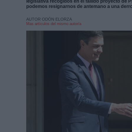
legislativa recogidos en el fallido proyecto de
podemos resignarnos de antemano a una derro
AUTOR ODÓN ELORZA
Mas artículos del mismo autor/a