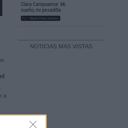
Clara Campoamor: Mi
sueño, mi pesadilla
Por
María Pérez Herrero
NOTICIAS MAS VISTAS
os
ad
e
e a
s