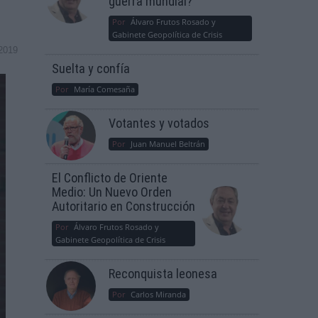
guerra mundial?
Por
Álvaro Frutos Rosado y
Gabinete Geopolítica de Crisis
2019
Suelta y confía
Por
María Comesaña
Votantes y votados
Por
Juan Manuel Beltrán
El Conflicto de Oriente
Medio: Un Nuevo Orden
Autoritario en Construcción
Por
Álvaro Frutos Rosado y
Gabinete Geopolítica de Crisis
Reconquista leonesa
Por
Carlos Miranda