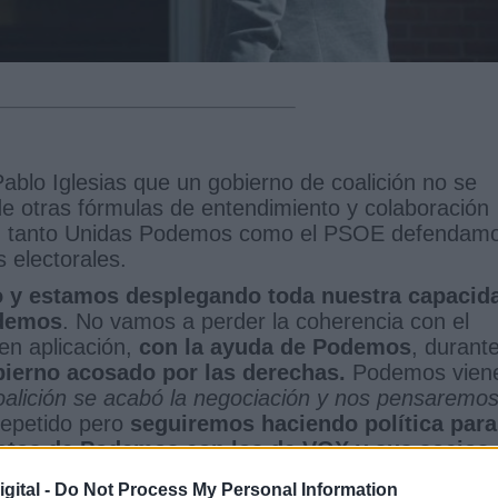
blo Iglesias que un gobierno de coalición no se
e otras fórmulas de entendimiento y colaboración
”, tanto Unidas Podemos como el PSOE defendam
 electorales.
o y estamos desplegando toda nuestra capacid
odemos
. No vamos a perder la coherencia con el
en aplicación,
con la ayuda de Podemos
, durant
ierno acosado por las derechas.
Podemos vien
oalición se acabó la negociación y nos pensaremo
repetido pero
seguiremos haciendo política para
 votos de Podemos con los de VOX y sus socios
emocracia y la mayoría social.
gital -
Do Not Process My Personal Information