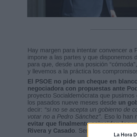
Hay margen para intentar convencer a Pa
impone a las partes y que disponemos d
para que, desde una posición “cómoda
y llevemos a la práctica los compromisos
El PSOE no pide un cheque en blanc
negociadora con propuestas ante P
proyecto Socialdemócrata que pusimos 
los pasados nueve meses desde
un gob
decir:
“si no se acepta un gobierno de c
votar no a Pedro Sánchez”.
Eso lo han 
evitar que finalmente coincidan los
Rivera y Casado
. Sería malo para la d
La Hora Di