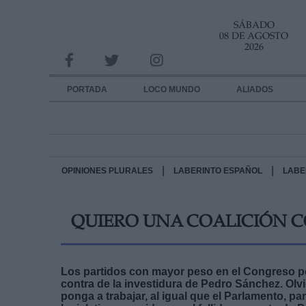
SÁBADO
INFORMACION SOBRE LA PROTECCIÓN DE TUS DATOS
08 DE AGOSTO
2026
Responsable:
Finalidad:
PORTADA
LOCO MUNDO
ALIADOS
Datos tratados:
Legitimación:
Destinatarios:
|
|
OPINIONES PLURALES
LABERINTO ESPAÑOL
LABE
Derechos:
QUIERO UNA COALICIÓN CO
link
Información adicional
link
Los partidos con mayor peso en el Congreso po
contra de la investidura de Pedro Sánchez. Olv
ponga a trabajar, al igual que el Parlamento, p