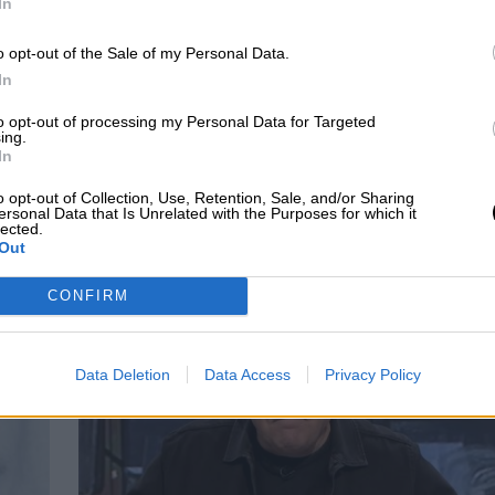
In
o opt-out of the Sale of my Personal Data.
In
to opt-out of processing my Personal Data for Targeted
ing.
In
ad define
España soporta la
o opt-out of Collection, Use, Retention, Sale, and/or Sharing
lmente el concepto
segunda peor ola de calo
ersonal Data that Is Unrelated with the Purposes for which it
lected.
id persistente
Out
CONFIRM
Data Deletion
Data Access
Privacy Policy