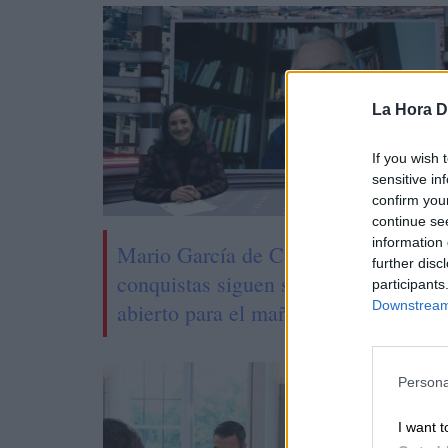
La Hora Di
If you wish 
sensitive in
confirm you
continue se
information 
Mario García de Castro: "Todas esta
further disc
conquistas siguen siendo un camino
participants
Downstream 
abierto para el mañana"
Persona
I want t