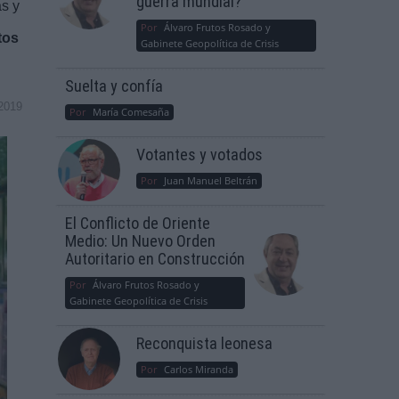
guerra mundial?
as y
Por
Álvaro Frutos Rosado y
tos
Gabinete Geopolítica de Crisis
Suelta y confía
2019
Por
María Comesaña
Votantes y votados
Por
Juan Manuel Beltrán
El Conflicto de Oriente
Medio: Un Nuevo Orden
Autoritario en Construcción
Por
Álvaro Frutos Rosado y
Gabinete Geopolítica de Crisis
Reconquista leonesa
Por
Carlos Miranda