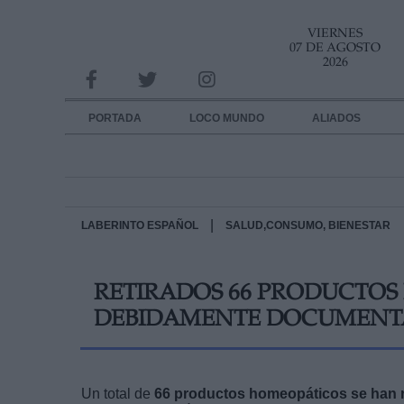
VIERNES
INFORMACION SOBRE LA PROTECCIÓN DE TUS DATOS
07 DE AGOSTO
2026
Responsable:
Finalidad:
PORTADA
LOCO MUNDO
ALIADOS
Datos tratados:
Legitimación:
Destinatarios:
|
LABERINTO ESPAÑOL
SALUD,CONSUMO, BIENESTAR
Derechos:
RETIRADOS 66 PRODUCTOS
link
DEBIDAMENTE DOCUMENT
Información adicional
link
Un total de
66 productos homeopáticos se han r