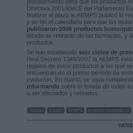
procedimiento para que los productos h
Directiva 2001/83/CE del Parlamento Eu
finalizar el plazo la AEMPS publicó la 
y se fijó el calendario para que los titul
publicaron 2008 productos homeopáti
listado se retirarán de las farmacias, 
productos.
Se han establecido
seis ciclos de pre
Real Decreto 1345/2007 la AEMPS está l
registro de estos productos a los que s
encuentran en el primer periodo de entr
evolución. En cuanto se vaya cumpliend
informando
sobre el listado de todos l
a ser afectados y retirados.
Sanidad
España
AEMPS
productos homeopáicos
NOTI