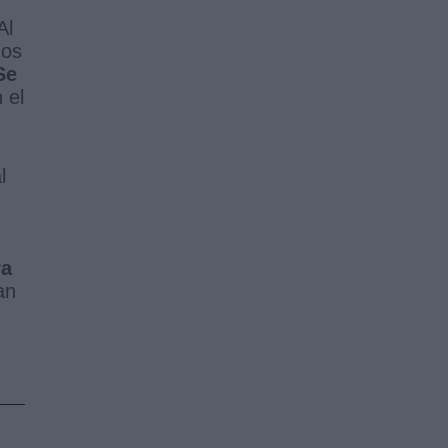
Al
dos
Se
 el
l
ra
an