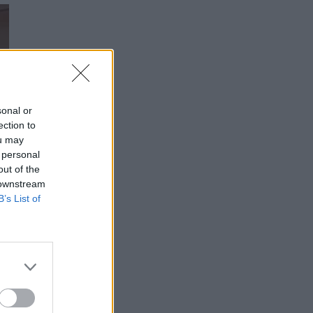
sonal or
ection to
ou may
 personal
out of the
 downstream
B’s List of