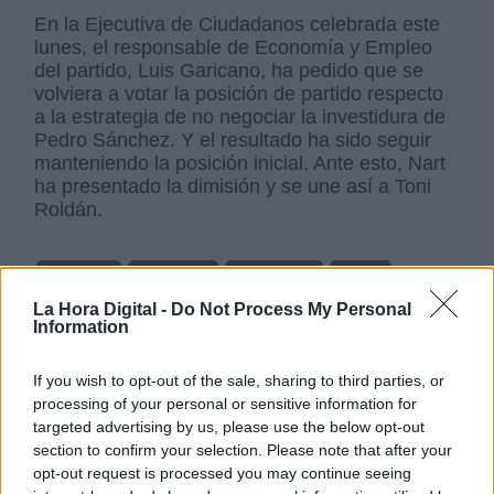
En la Ejecutiva de Ciudadanos celebrada este
lunes, el responsable de Economía y Empleo
del partido, Luis Garicano, ha pedido que se
volviera a votar la posición de partido respecto
a la estrategia de no negociar la investidura de
Pedro Sánchez. Y el resultado ha sido seguir
manteniendo la posición inicial. Ante esto, Nart
ha presentado la dimisión y se une así a Toni
Roldán.
Javier Nart
Ciudadanos
Albert Rivera
PActos
Toni Roldán
Albert Rivera
Inés Arrimadas
La Hora Digital -
Do Not Process My Personal
Information
NOTICIAS RELACIONADAS
If you wish to opt-out of the sale, sharing to third parties, or
processing of your personal or sensitive information for
targeted advertising by us, please use the below opt-out
section to confirm your selection. Please note that after your
opt-out request is processed you may continue seeing