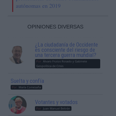
autónomas en 2019
OPINIONES DIVERSAS
¿La ciudadanía de Occidente
es consciente del riesgo de
una tercera guerra mundial?
Por
Álvaro Frutos Rosado y Gabinete
Geopolítica de Crisis
Suelta y confía
Por
María Comesaña
Votantes y votados
Por
Juan Manuel Beltrán