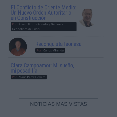
El Conflicto de Oriente Medio:
Un Nuevo Orden Autoritario
en Construcción
Por
Álvaro Frutos Rosado y Gabinete
Geopolítica de Crisis
Reconquista leonesa
Por
Carlos Miranda
Clara Campoamor: Mi sueño,
mi pesadilla
Por
María Pérez Herrero
NOTICIAS MAS VISTAS