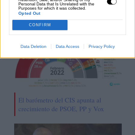
Personal Data that Is Unrelated with the
Purposes for which it was collected.
Ciudadanos: renovarse o morir
Opted Out
CONFIRM
Data Deletion
Data Access
Privacy Policy
El barómetro del CIS apunta al
crecimiento de PSOE, PP y Vox