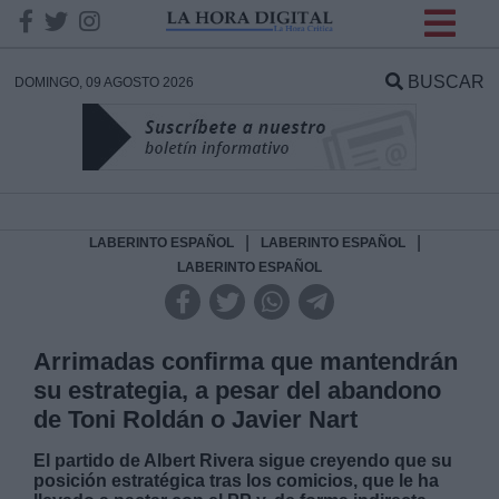
INFORMACION SOBRE LA
PROTECCIÓN DE TUS
BUSCAR
DOMINGO, 09 AGOSTO 2026
DATOS
Responsable:
Finalidad:
|
|
LABERINTO ESPAÑOL
LABERINTO ESPAÑOL
LABERINTO ESPAÑOL
Datos tratados:
Arrimadas confirma que mantendrán
su estrategia, a pesar del abandono
Legitimación:
de Toni Roldán o Javier Nart
Destinatarios:
El partido de Albert Rivera sigue creyendo que su
posición estratégica tras los comicios, que le ha