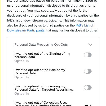
interest-based ads based on personal information utilized by
us or personal information disclosed to third parties prior to
your opt-out. You may separately opt-out of the further
disclosure of your personal information by third parties on the
IAB’s list of downstream participants. This information may
also be disclosed by us to third parties on the
IAB’s List of
Downstream Participants
that may further disclose it to other
Los líderes de Ciudadanos dicen
third parties.
"No" al PP
Personal Data Processing Opt Outs
I want to opt-out of the Sharing of my
personal data.
Opted In
I want to opt-out of the Sale of my
Personal Data.
Opted In
I want to opt-out of processing my
Personal Data for Targeted Advertising.
Opted In
I want to opt-out of Collection, Use,
Retention, Sale, and/or Sharing of my