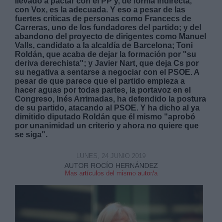
llevado a pactar con el PP y, de forma indirecta,
con Vox, es la adecuada. Y eso a pesar de las
fuertes críticas de personas como Francecs de
Carreras, uno de los fundadores del partido; y del
abandono del proyecto de dirigentes como Manuel
Valls, candidato a la alcaldía de Barcelona; Toni
Roldán, que acaba de dejar la formación por "su
deriva derechista"; y Javier Nart, que deja Cs por
Derechos:
su negativa a sentarse a negociar con el PSOE. A
pesar de que parece que el partido empieza a
hacer aguas por todas partes, la portavoz en el
link
Congreso, Inés Arrimadas, ha defendido la postura
Información adicional
de su partido, atacando al PSOE. Y ha dicho al ya
link
dimitido diputado Roldán que él mismo "aprobó
por unanimidad un criterio y ahora no quiere que
se siga".
LUNES, 24 JUNIO 2019
AUTOR ROCÍO HERNÁNDEZ
Mas artículos del mismo autor/a