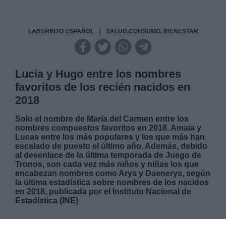
|
LABERINTO ESPAÑOL
SALUD,CONSUMO, BIENESTAR
Lucía y Hugo entre los nombres
favoritos de los recién nacidos en
2018
Solo el nombre de María del Carmen entre los
nombres compuestos favoritos en 2018. Amaia y
Lucas entre los más populares y los que más han
escalado de puesto el último año. Además, debido
al desenlace de la última temporada de Juego de
Tronos, son cada vez más niños y niñas los que
encabezan nombres como Arya y Daenerys, según
la última estadística sobre nombres de los nacidos
en 2018, publicada por el Instituto Nacional de
Estadística (INE)
LUNES, 24 JUNIO 2019