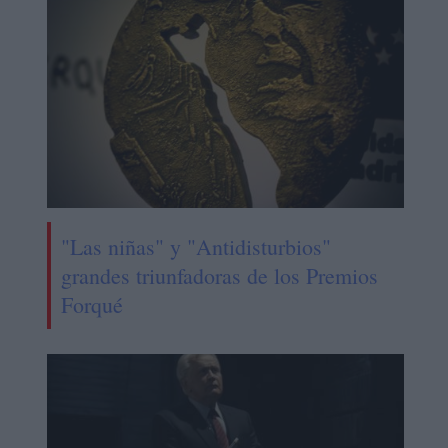
"Las niñas" y "Antidisturbios"
grandes triunfadoras de los Premios
Forqué