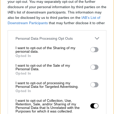
your opt-out. You may separately opt-out of the further
disclosure of your personal information by third parties on the
IAB’s list of downstream participants. This information may
also be disclosed by us to third parties on the
IAB’s List of
Downstream Participants
that may further disclose it to other
third parties.
Personal Data Processing Opt Outs
I want to opt-out of the Sharing of my
El PSOE se desmarca de reformar
personal data.
Opted In
ahora la ley para eliminar la
I want to opt-out of the Sale of my
inviolabilidad del Rey
Personal Data.
Opted In
I want to opt-out of processing my
Personal Data for Targeted Advertising.
OPINIONES DIVERSAS
Opted In
I want to opt-out of Collection, Use,
Retention, Sale, and/or Sharing of my
¿La ciudadanía de Occidente
Personal Data that Is Unrelated with the
es consciente del riesgo de
Purposes for which it was collected.