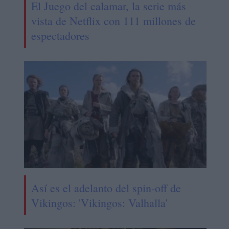
El Juego del calamar, la serie más
vista de Netflix con 111 millones de
espectadores
Así es el adelanto del spin-off de
Vikingos: 'Vikingos: Valhalla'