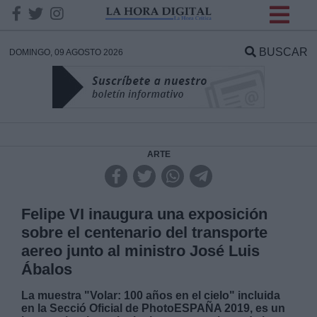
INFORMACION SOBRE LA
PROTECCIÓN DE TUS
BUSCAR
DOMINGO, 09 AGOSTO 2026
DATOS
Responsable:
Finalidad:
ARTE
Datos tratados:
Felipe VI inaugura una exposición
sobre el centenario del transporte
aereo junto al ministro José Luis
Legitimación:
Ábalos
Destinatarios:
La muestra "Volar: 100 años en el cielo" incluida
en la Secció Oficial de PhotoESPAÑA 2019, es un