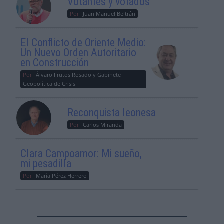
Votantes y votados
Por
Juan Manuel Beltrán
El Conflicto de Oriente Medio:
Un Nuevo Orden Autoritario
en Construcción
Por
Álvaro Frutos Rosado y Gabinete
Geopolítica de Crisis
Reconquista leonesa
Por
Carlos Miranda
Clara Campoamor: Mi sueño,
mi pesadilla
Por
María Pérez Herrero