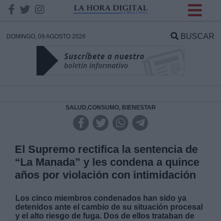
INFORMACION SOBRE LA
PROTECCIÓN DE TUS
BUSCAR
DOMINGO, 09 AGOSTO 2026
DATOS
Responsable:
Finalidad:
SALUD,CONSUMO, BIENESTAR
Datos tratados:
El Supremo rectifica la sentencia de
“La Manada” y les condena a quince
años por violación con intimidación
Legitimación:
Los cinco miembros condenados han sido ya
Destinatarios:
detenidos ante el cambio de su situación procesal
y el alto riesgo de fuga. Dos de ellos trataban de