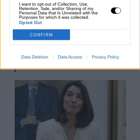
I want to opt-out of Collection, Use,
Retention, Sale, and/or Sharing of my
Personal Data that Is Unrelated with the
Purposes for which it was collected.
Opted Out
CONFIRM
Siguen las agresiones sexuales a las
mujeres mientras el ministerio de
Igualdad se distrae con conceptos
Data Deletion
Data Access
Privacy Policy
distorsionantes