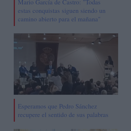
Mario García de Castro: "Todas
estas conquistas siguen siendo un
camino abierto para el mañana"
Esperamos que Pedro Sánchez
recupere el sentido de sus palabras