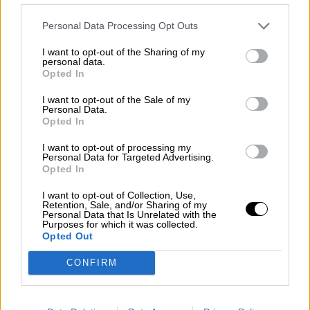
Díaz presenta una guía para la
Personal Data Processing Opt Outs
inclusión laboral de las personas
LGBT+
I want to opt-out of the Sharing of my
personal data.
Opted In
I want to opt-out of the Sale of my
OPINIONES DIVERSAS
Personal Data.
Opted In
I want to opt-out of processing my
¿La ciudadanía de Occidente
Personal Data for Targeted Advertising.
Opted In
es consciente del riesgo de
una tercera guerra mundial?
I want to opt-out of Collection, Use,
Por
Álvaro Frutos Rosado y Gabinete
Retention, Sale, and/or Sharing of my
Personal Data that Is Unrelated with the
Geopolítica de Crisis
Purposes for which it was collected.
Opted Out
Suelta y confía
CONFIRM
Por
María Comesaña