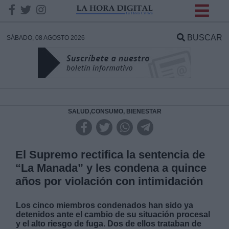
INFORMACION SOBRE LA
PROTECCIÓN DE TUS
BUSCAR
SÁBADO, 08 AGOSTO 2026
DATOS
Responsable:
Finalidad:
SALUD,CONSUMO, BIENESTAR
Datos tratados:
El Supremo rectifica la sentencia de
“La Manada” y les condena a quince
años por violación con intimidación
Legitimación:
Los cinco miembros condenados han sido ya
Destinatarios:
detenidos ante el cambio de su situación procesal
y el alto riesgo de fuga. Dos de ellos trataban de