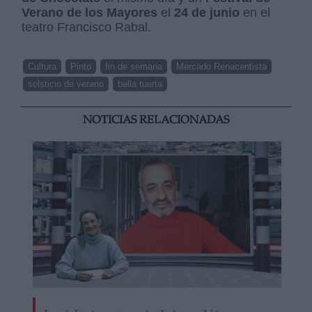
Verano de los Mayores
el
24 de junio
en el
teatro Francisco Rabal.
Cultura
Pinto
fin de semana
Mercado Renacentista
solsticio de verano
bella tuerta
NOTICIAS RELACIONADAS