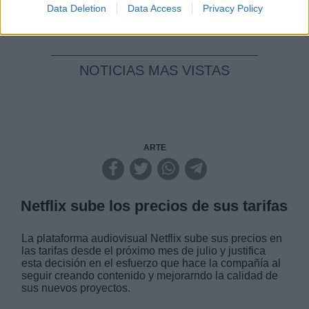
Data Deletion
Data Access
Privacy Policy
NOTICIAS MAS VISTAS
ARTE
Netflix sube los precios de sus tarifas
La plataforma audiovisual Netflix sube sus precios en
las tarifas desde el próximo mes de julio y justifica
esta decisión en el esfuerzo que hace la compañía al
seguir creando contenido y mejorarndo la calidad de
sus nuevos proyectos.