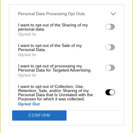
third parties.
Suelta y confía
Por
María Comesaña
Personal Data Processing Opt Outs
I want to opt-out of the Sharing of my
Votantes y votados
personal data.
Opted In
Por
Juan Manuel Beltrán
I want to opt-out of the Sale of my
Personal Data.
El Conflicto de Oriente Medio:
Opted In
Un Nuevo Orden Autoritario
en Construcción
I want to opt-out of processing my
Personal Data for Targeted Advertising.
Por
Álvaro Frutos Rosado y Gabinete
Opted In
Geopolítica de Crisis
I want to opt-out of Collection, Use,
Retention, Sale, and/or Sharing of my
Reconquista leonesa
Personal Data that Is Unrelated with the
Purposes for which it was collected.
Por
Carlos Miranda
Opted Out
CONFIRM
Clara Campoamor: Mi sueño,
mi pesadilla
Por
María Pérez Herrero