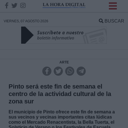
INFORMACION SOBRE LA
PROTECCIÓN DE TUS
BUSCAR
VIERNES, 07 AGOSTO 2026
DATOS
Responsable:
Finalidad:
ARTE
Datos tratados:
Pinto será este fin de semana el
centro de la actividad cultural de la
zona sur
Legitimación:
El municipio de Pinto ofrece este fin de semana a
sus vecinos y vecinas importantes citas lúdicas
Destinatarios:
como el Mercado Renacentista, la Bella Tuerta, el
Solsticio de Verano o los Festivales de Escuela