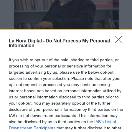
La Hora Digital -
Do Not Process My Personal
Los Premios Nacionales de Cultura
Information
aumentan su dotación económica
If you wish to opt-out of the sale, sharing to third parties, or
processing of your personal or sensitive information for
targeted advertising by us, please use the below opt-out
OPINIONES DIVERSAS
section to confirm your selection. Please note that after your
opt-out request is processed you may continue seeing
interest-based ads based on personal information utilized by
¿La ciudadanía de Occidente
us or personal information disclosed to third parties prior to
es consciente del riesgo de
your opt-out. You may separately opt-out of the further
una tercera guerra mundial?
disclosure of your personal information by third parties on the
Por
Álvaro Frutos Rosado y Gabinete
IAB’s list of downstream participants. This information may
Geopolítica de Crisis
also be disclosed by us to third parties on the
IAB’s List of
Downstream Participants
that may further disclose it to other