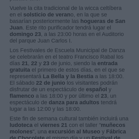
Vuelve la cita tradicional de la wicca celtíbera
en el
solsticio de veran
o, en la que se
basarían posteriormente las
hogueras de San
Juan
. Este rito purificador tendrá lugar el
domingo 23
, a las 23:00 horas en el Auditorio
del parque Juan Carlos I.
Los Festivales de Escuela Municipal de Danza
se celebrarán en el teatro Francisco Rabal los
días
21
,
22
y
23
de junio, siendo la
entrada
gratuita
el primero de estos días, en el que se
representará
La Bella y la Bestia
a las 18:00.
El sábado
22 de junio
los visitantes podrán
disfrutar de un espectáculo de
español
y
flamenco
a las 18:00 y por último el
23
, un
espectáculo de
danza para adultos
tendrá
lugar a las 12:00 y las 18:00.
Este fin de semana cultural también incluirá una
ludoteca
el
viernes 21
con el taller "
muñecos
molones
", una
excursión al Museo
y
Fábrica
de Chocolate
el mismo día y un
Festival de