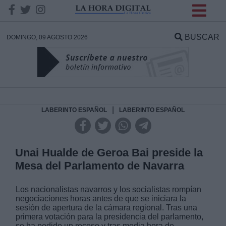
INFORMACION SOBRE LA
PROTECCIÓN DE TUS
BUSCAR
DOMINGO, 09 AGOSTO 2026
DATOS
Responsable:
Finalidad:
|
LABERINTO ESPAÑOL
LABERINTO ESPAÑOL
Datos tratados:
Unai Hualde de Geroa Bai preside la
Mesa del Parlamento de Navarra
Legitimación:
Los nacionalistas navarros y los socialistas rompían
negociaciones
horas antes de que se iniciara la
Destinatarios:
sesión de apertura de la cámara regional. Tras una
primera votación para la presidencia del parlamento,
se ha pedido un receso y tras media hora de