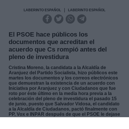
|
LABERINTO ESPAÑOL
LABERINTO ESPAÑOL
El PSOE hace públicos los
documentos que acreditan el
acuerdo que Cs rompió antes del
pleno de investidura
Cristina Moreno, la candidata a la Alcaldía de
Aranjuez del Partido Socialista, hizo públicos este
martes los documentos y los correos electrónicos
que demuestran la existencia de un acuerdo con
Iniciativa por Aranjuez y con Ciudadanos que fue
roto por éste último en la media hora previa a la
celebración del pleno de investidura el pasado 15
de junio, puesto que Salvador Vidosa, el candidato
a la Alcaldía de Ciudadanos, pactó finalmente con
PP, Vox e INPAR después de que el PSOE le dejase
hecho todo el trabajo para esta legislatura.