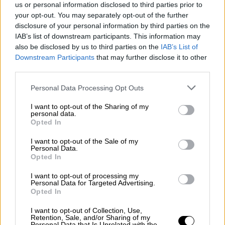
Ciencia y la reforma de la Ley
us or personal information disclosed to third parties prior to
Concursal
your opt-out. You may separately opt-out of the further
disclosure of your personal information by third parties on the
IAB’s list of downstream participants. This information may
also be disclosed by us to third parties on the
IAB’s List of
Downstream Participants
that may further disclose it to other
third parties.
Personal Data Processing Opt Outs
I want to opt-out of the Sharing of my
personal data.
Opted In
I want to opt-out of the Sale of my
Personal Data.
Opted In
María Jesús Montero será la nueva
I want to opt-out of processing my
"número 2" del PSOE
Personal Data for Targeted Advertising.
Opted In
I want to opt-out of Collection, Use,
Retention, Sale, and/or Sharing of my
Personal Data that Is Unrelated with the