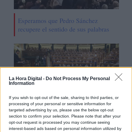
Esperamos que Pedro Sánchez
recupere el sentido de sus palabras
La Hora Digital -
Do Not Process My Personal
Information
If you wish to opt-out of the sale, sharing to third parties, or
processing of your personal or sensitive information for
targeted advertising by us, please use the below opt-out
El Congreso aprueba definitivamente
section to confirm your selection. Please note that after your
opt-out request is processed you may continue seeing
las leyes de libertad sexual, de
interest-based ads based on personal information utilized by