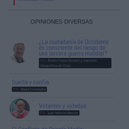
OPINIONES DIVERSAS
¿La ciudadanía de Occidente
es consciente del riesgo de
una tercera guerra mundial?
Por
Álvaro Frutos Rosado y Gabinete
Geopolítica de Crisis
Suelta y confía
Por
María Comesaña
Votantes y votados
Por
Juan Manuel Beltrán