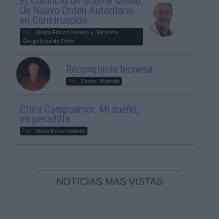
El Conflicto de Oriente Medio:
Un Nuevo Orden Autoritario
en Construcción
Por
Álvaro Frutos Rosado y Gabinete
Geopolítica de Crisis
Reconquista leonesa
Por
Carlos Miranda
Clara Campoamor: Mi sueño,
mi pesadilla
Por
María Pérez Herrero
NOTICIAS MAS VISTAS