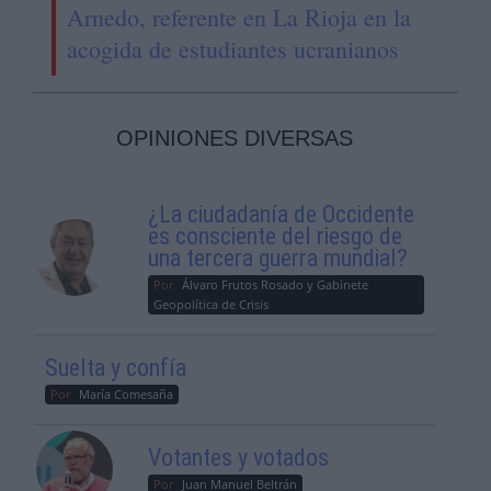
Arnedo, referente en La Rioja en la
acogida de estudiantes ucranianos
OPINIONES DIVERSAS
¿La ciudadanía de Occidente
es consciente del riesgo de
una tercera guerra mundial?
Por
Álvaro Frutos Rosado y Gabinete
Geopolítica de Crisis
Suelta y confía
Por
María Comesaña
Votantes y votados
Por
Juan Manuel Beltrán