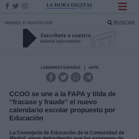
INFORMACION SOBRE LA
PROTECCIÓN DE TUS
BUSCAR
VIERNES, 07 AGOSTO 2026
DATOS
Responsable:
Finalidad:
|
LABERINTO ESPAÑOL
ARTE
Datos tratados:
CCOO se une a la FAPA y tilda de
“fracaso y fraude” el nuevo
calendario escolar propuesto por
Legitimación:
Educación
Destinatarios:
La Consejería de Educación de la Comunidad de
Madrid, sigue defendiendo que los exámenes de