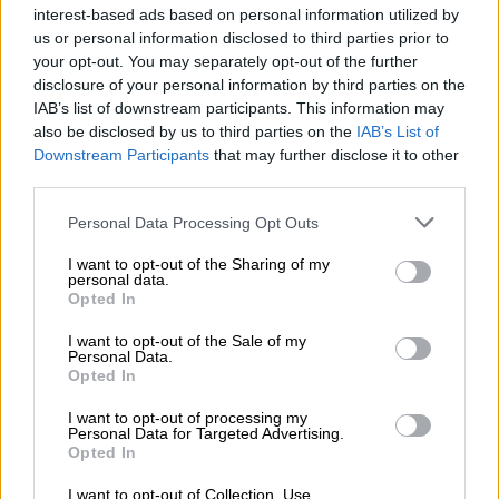
interest-based ads based on personal information utilized by
us or personal information disclosed to third parties prior to
Justicia paraliza la aplicación del
your opt-out. You may separately opt-out of the further
disclosure of your personal information by third parties on the
decreto de evaluación en los
IAB’s list of downstream participants. This information may
institutos de Madrid
also be disclosed by us to third parties on the
IAB’s List of
Downstream Participants
that may further disclose it to other
third parties.
Personal Data Processing Opt Outs
I want to opt-out of the Sharing of my
personal data.
Opted In
I want to opt-out of the Sale of my
Personal Data.
Opted In
I want to opt-out of processing my
Personal Data for Targeted Advertising.
Opted In
Las escuelas catalanas no tendrán
que dar el 25% del temario en
I want to opt-out of Collection, Use,