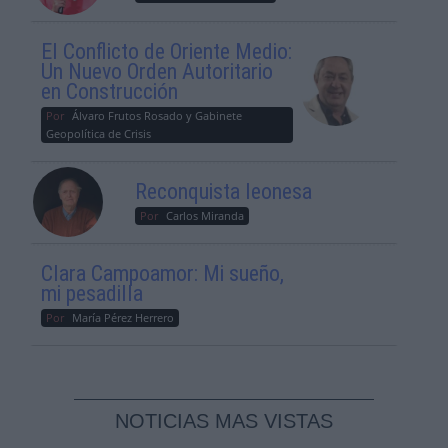
El Conflicto de Oriente Medio:
Un Nuevo Orden Autoritario
en Construcción
Por
Álvaro Frutos Rosado y Gabinete
Geopolítica de Crisis
Reconquista leonesa
Por
Carlos Miranda
Clara Campoamor: Mi sueño,
mi pesadilla
Por
María Pérez Herrero
NOTICIAS MAS VISTAS