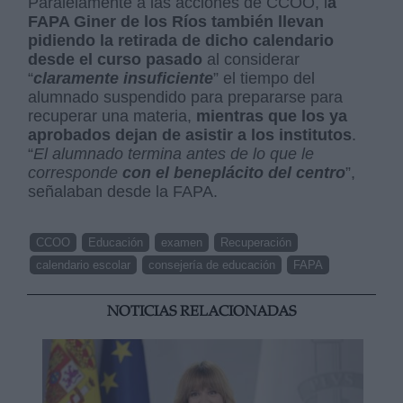
Paralelamente a las acciones de CCOO, l
a
FAPA Giner de los Ríos también llevan
pidiendo la retirada de dicho calendario
desde el curso pasado
al considerar
“
claramente insuficiente
” el tiempo del
alumnado suspendido para prepararse para
recuperar una materia,
mientras que los ya
aprobados dejan de asistir a los institutos
.
“
El alumnado termina antes de lo que le
corresponde
con el beneplácito del centro
”,
señalaban desde la FAPA.
CCOO
Educación
examen
Recuperación
calendario escolar
consejería de educación
FAPA
NOTICIAS RELACIONADAS