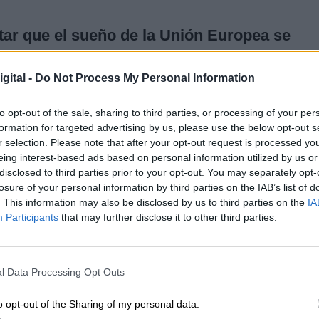
ar que el sueño de la Unión Europea se
gital -
Do Not Process My Personal Information
 2018
to opt-out of the sale, sharing to third parties, or processing of your per
formation for targeted advertising by us, please use the below opt-out s
r selection. Please note that after your opt-out request is processed y
o
:
eing interest-based ads based on personal information utilized by us or
disclosed to third parties prior to your opt-out. You may separately opt-
losure of your personal information by third parties on the IAB’s list of
. This information may also be disclosed by us to third parties on the
IA
Participants
that may further disclose it to other third parties.
ra el futuro del proyecto europeo, como para
acia europea.
l Data Processing Opt Outs
a Unión Europea se había visto tan amenazada. 
artidos populistas, eurófobos, xenófobos y de extr
o opt-out of the Sharing of my personal data.
asmas de nuestro pasado, y hemos visto crecer la