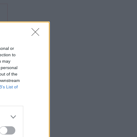
sonal or
ection to
ou may
 personal
out of the
 downstream
B’s List of
En
ema