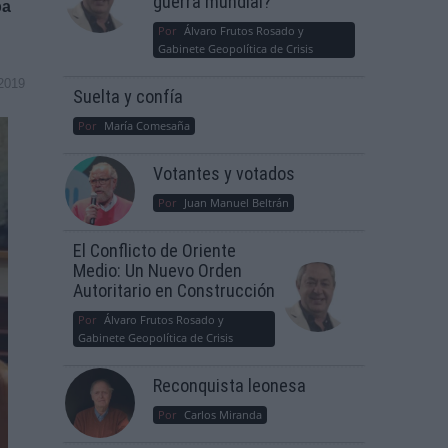
guerra mundial?
ba
Por
Álvaro Frutos Rosado y
Gabinete Geopolítica de Crisis
2019
Suelta y confía
Por
María Comesaña
Votantes y votados
Por
Juan Manuel Beltrán
El Conflicto de Oriente
Medio: Un Nuevo Orden
Autoritario en Construcción
Por
Álvaro Frutos Rosado y
Gabinete Geopolítica de Crisis
Reconquista leonesa
Por
Carlos Miranda