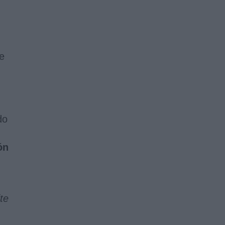
te
do
ón
te