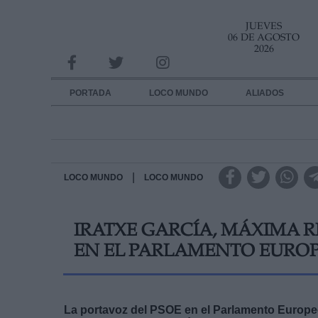
JUEVES
INFORMACION SOBRE LA PROTECCIÓN DE TUS DATOS
06 DE AGOSTO
2026
Responsable:
Finalidad:
PORTADA
LOCO MUNDO
ALIADOS
Datos tratados:
Legitimación:
Destinatarios:
|
LOCO MUNDO
LOCO MUNDO
Derechos:
IRATXE GARCÍA, MÁXIMA R
link
EN EL PARLAMENTO EURO
Información adicional
link
La portavoz del PSOE en el Parlamento Europeo 