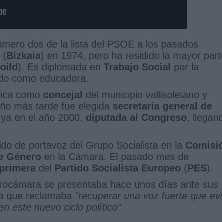
número dos de la lista del PSOE a los pasados
(
Bizkaia
) en 1974, pero ha residido la mayor par
oild
). Es diplomada en
Trabajo Social
por la
ado como educadora.
blica como
concejal
del municipio vallisoletano y
ño más tarde fue elegida
secretaria general de
 ya en el año 2000,
diputada al Congreso
, llegan
do de portavoz del Grupo Socialista en la
Comisi
de Género
en la Cámara. El pasado mes de
 primera
del
Partido Socialista Europeo
(
PES
).
Eurocámara se presentaba hace unos días ante sus
a que reclamaba
"recuperar una voz fuerte que evi
n este nuevo ciclo político"
.