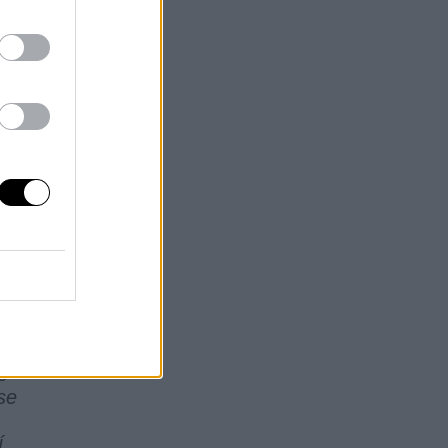
os
.
o
se
í