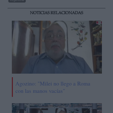
NOTICIAS RELACIONADAS
Agozino: "Milei no llego a Roma
con las manos vacías"