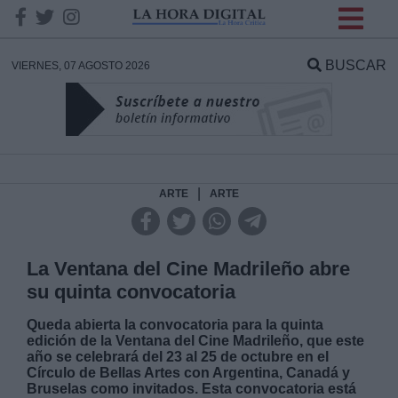
INFORMACION SOBRE LA
PROTECCIÓN DE TUS
BUSCAR
VIERNES, 07 AGOSTO 2026
DATOS
Responsable:
Finalidad:
|
ARTE
ARTE
Datos tratados:
La Ventana del Cine Madrileño abre
su quinta convocatoria
Legitimación:
Queda abierta la convocatoria para la quinta
edición de la Ventana del Cine Madrileño, que este
año se celebrará del 23 al 25 de octubre en el
Destinatarios:
Círculo de Bellas Artes con Argentina, Canadá y
Bruselas como invitados. Esta convocatoria está