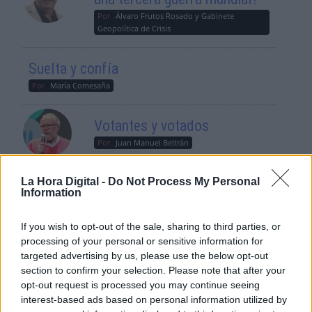
Por
Álvaro Frutos Rosado y Gabinete
Geopolítica de Crisis
Suelta y confía
Por
María Comesaña
Votantes y votados
Por
Juan Manuel Beltrán
El Conflicto de Oriente Medio:
La Hora Digital -
Do Not Process My Personal
Information
Un Nuevo Orden Autoritario
en Construcción
If you wish to opt-out of the sale, sharing to third parties, or
Por
Álvaro Frutos Rosado y Gabinete
Geopolítica de Crisis
processing of your personal or sensitive information for
targeted advertising by us, please use the below opt-out
section to confirm your selection. Please note that after your
Reconquista leonesa
opt-out request is processed you may continue seeing
Por
Carlos Miranda
interest-based ads based on personal information utilized by