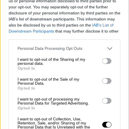
us or personal information disclosed to third parties prior to
your opt-out. You may separately opt-out of the further
Clara Campoamor: Mi sueño,
disclosure of your personal information by third parties on the
mi pesadilla
IAB’s list of downstream participants. This information may
Por
María Pérez Herrero
also be disclosed by us to third parties on the
IAB’s List of
Downstream Participants
that may further disclose it to other
third parties.
Personal Data Processing Opt Outs
NOTICIAS MAS VISTAS
I want to opt-out of the Sharing of my
personal data.
Opted In
I want to opt-out of the Sale of my
Personal Data.
|
ARTE
ARTE
Opted In
I want to opt-out of processing my
Personal Data for Targeted Advertising.
Opted In
Los cines del centro comercial El
Ferial abren de nuevo sus puertas
I want to opt-out of Collection, Use,
Retention, Sale, and/or Sharing of my
despúes de 11 años
Personal Data that Is Unrelated with the