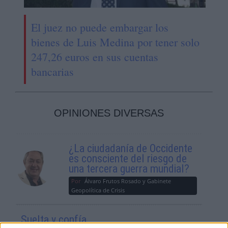
El juez no puede embargar los
bienes de Luis Medina por tener solo
247,26 euros en sus cuentas
bancarias
OPINIONES DIVERSAS
¿La ciudadanía de Occidente
es consciente del riesgo de
una tercera guerra mundial?
Por
Álvaro Frutos Rosado y Gabinete
Geopolítica de Crisis
Suelta y confía