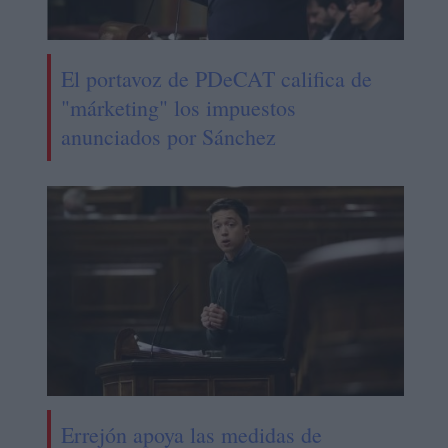
El portavoz de PDeCAT califica de
"márketing" los impuestos
anunciados por Sánchez
Errejón apoya las medidas de