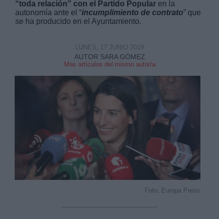
“toda relación” con el Partido Popular
en la
autonomía ante el “
incumplimiento de contrato
” que
se ha producido en el Ayuntamiento.
LUNES, 17 JUNIO 2019
AUTOR SARA GÓMEZ
Mas artículos del mismo autor/a
Derechos:
link
Información adicional
link
Foto: Europa Press