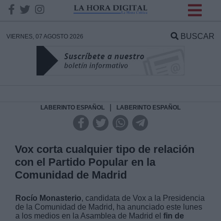
INFORMACION SOBRE LA
PROTECCIÓN DE TUS
BUSCAR
VIERNES, 07 AGOSTO 2026
DATOS
Responsable:
Finalidad:
|
LABERINTO ESPAÑOL
LABERINTO ESPAÑOL
Datos tratados:
Vox corta cualquier tipo de relación
con el Partido Popular en la
Comunidad de Madrid
Legitimación:
Rocío Monasterio
, candidata de Vox a la Presidencia
Destinatarios:
de la Comunidad de Madrid, ha anunciado este lunes
a los medios en la Asamblea de Madrid el
fin de