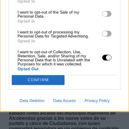
Opted In
I want to opt-out of the Sale of my
Personal Data.
NOTICIAS MAS VISTAS
Opted In
I want to opt-out of processing my
Personal Data for Targeted Advertising.
Opted In
I want to opt-out of Collection, Use,
|
LABERINTO ESPAÑOL
LABERINTO ESPAÑOL
Retention, Sale, and/or Sharing of my
Personal Data that Is Unrelated with the
Purposes for which it was collected.
Opted Out
Psoe y Ciudadanos gobernarán
CONFIRM
alternativamente en Alcobendas
PSOE y Cs gobernarán en coalición en
Data Deletion
Data Access
Privacy Policy
Alcobendas dos años cada uno. El socialista
Rafael Sánchez Acera ha sido investido el pasado
sábado como alcalde del municipio madrileño de
Alcobendas gracias a los nueve votos de su
partido y cinco de Ciudadanos, con quien
compartirá legislatura en un gobierno de coalición.