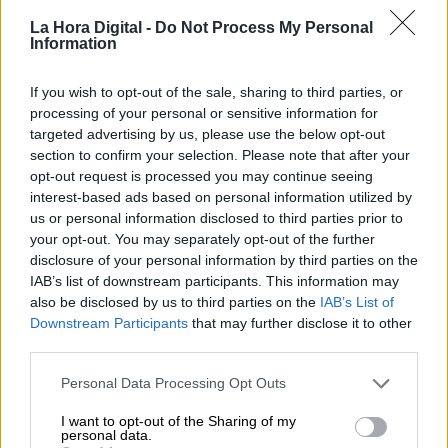
Por
María Comesaña
La Hora Digital -
Do Not Process My Personal
Information
Votantes y votados
Por
Juan Manuel Beltrán
If you wish to opt-out of the sale, sharing to third parties, or
processing of your personal or sensitive information for
targeted advertising by us, please use the below opt-out
El Conflicto de Oriente Medio:
section to confirm your selection. Please note that after your
Un Nuevo Orden Autoritario
opt-out request is processed you may continue seeing
en Construcción
interest-based ads based on personal information utilized by
Por
Álvaro Frutos Rosado y Gabinete
us or personal information disclosed to third parties prior to
Geopolítica de Crisis
your opt-out. You may separately opt-out of the further
disclosure of your personal information by third parties on the
IAB’s list of downstream participants. This information may
Reconquista leonesa
also be disclosed by us to third parties on the
IAB’s List of
Por
Carlos Miranda
Downstream Participants
that may further disclose it to other
third parties.
Clara Campoamor: Mi sueño,
Personal Data Processing Opt Outs
mi pesadilla
Por
María Pérez Herrero
I want to opt-out of the Sharing of my
personal data.