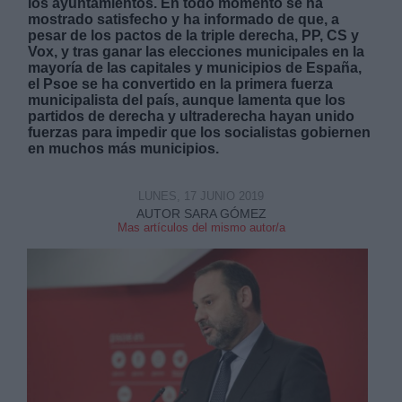
los ayuntamientos. En todo momento se ha
mostrado satisfecho y ha informado de que, a
pesar de los pactos de la triple derecha, PP, CS y
Vox, y tras ganar las elecciones municipales en la
mayoría de las capitales y municipios de España,
el Psoe se ha convertido en la primera fuerza
municipalista del país, aunque lamenta que los
partidos de derecha y ultraderecha hayan unido
Derechos:
fuerzas para impedir que los socialistas gobiernen
en muchos más municipios.
link
Información adicional
LUNES, 17 JUNIO 2019
link
AUTOR SARA GÓMEZ
Mas artículos del mismo autor/a