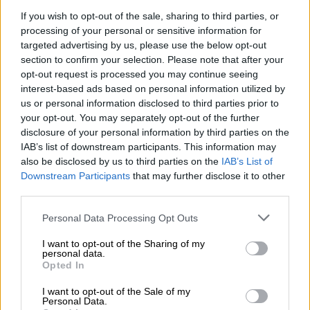
If you wish to opt-out of the sale, sharing to third parties, or
processing of your personal or sensitive information for
targeted advertising by us, please use the below opt-out
section to confirm your selection. Please note that after your
opt-out request is processed you may continue seeing
interest-based ads based on personal information utilized by
us or personal information disclosed to third parties prior to
your opt-out. You may separately opt-out of the further
disclosure of your personal information by third parties on the
IAB’s list of downstream participants. This information may
Sánchez anuncia una ampliación de
also be disclosed by us to third parties on the
IAB’s List of
100 euros para los estudiantes que
Downstream Participants
that may further disclose it to other
third parties.
ostentan becas
Personal Data Processing Opt Outs
I want to opt-out of the Sharing of my
OPINIONES DIVERSAS
personal data.
Opted In
I want to opt-out of the Sale of my
¿La ciudadanía de Occidente
Personal Data.