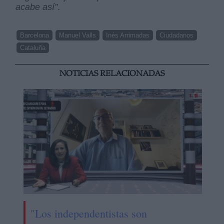
acabe así”
.
Barcelona
Manuel Valls
Inés Arrimadas
Ciudadanos
Cataluña
NOTICIAS RELACIONADAS
"Los independentistas son