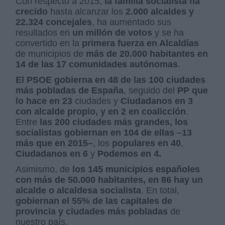
Con respecto a 2015,
la familia socialista ha
crecido
hasta alcanzar los
2.000 alcaldes y
22.324 concejales
, ha aumentado sus
resultados en
un millón de votos
y se ha
convertido en la
primera fuerza en Alcaldías
de municipios de
más de 20.000 habitantes
en
14 de las 17 comunidades autónomas
.
El PSOE gobierna en 48 de las 100 ciudades
más pobladas de España
, seguido del
PP que
lo hace en 23
ciudades y
Ciudadanos en 3
con alcalde propio, y en 2 en coalicción
.
Entre
las 200 ciudades más grandes, los
socialistas gobiernan en 104 de ellas –13
más que en 2015–
, los
populares en 40
,
Ciudadanos en 6
y
Podemos en 4.
Asimismo, de
los 145 municipios españoles
con más de 50.000 habitantes,
en 86 hay un
alcalde o alcaldesa socialista
. En total,
gobiernan el 55% de las capitales de
provincia y ciudades más pobladas
de
nuestro país.