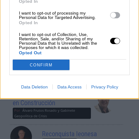
es consciente del riesgo de
Opted In
una tercera guerra mundial?
I want to opt-out of processing my
Por
Álvaro Frutos Rosado y Gabinete
Personal Data for Targeted Advertising.
Geopolítica de Crisis
Opted In
I want to opt-out of Collection, Use,
Suelta y confía
Retention, Sale, and/or Sharing of my
Personal Data that Is Unrelated with the
Por
María Comesaña
Purposes for which it was collected.
Opted Out
Votantes y votados
CONFIRM
Por
Juan Manuel Beltrán
Data Deletion
Data Access
Privacy Policy
El Conflicto de Oriente Medio:
Un Nuevo Orden Autoritario
en Construcción
Por
Álvaro Frutos Rosado y Gabinete
Geopolítica de Crisis
Reconquista leonesa