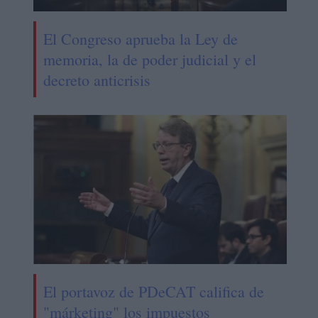
El Congreso aprueba la Ley de
memoria, la de poder judicial y el
decreto anticrisis
El portavoz de PDeCAT califica de
"márketing" los impuestos