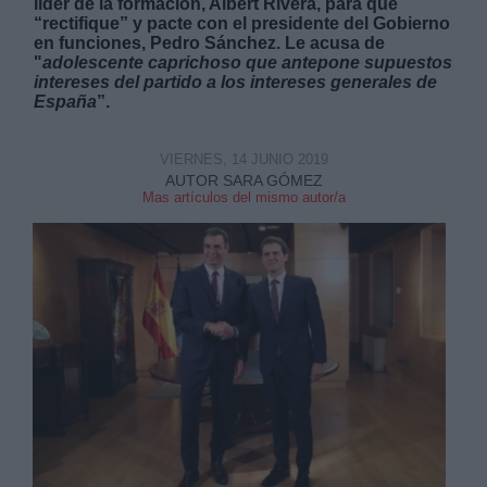
líder de la formación, Albert Rivera, para que
“rectifique” y pacte con el presidente del Gobierno
en funciones, Pedro Sánchez. Le acusa de
"
adolescente caprichoso
que antepone supuestos
intereses del partido a los intereses generales de
España
”.
Derechos:
VIERNES, 14 JUNIO 2019
AUTOR SARA GÓMEZ
Mas artículos del mismo autor/a
link
Información adicional
link