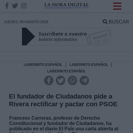
INFORMACION SOBRE LA
PROTECCIÓN DE TUS
BUSCAR
JUEVES, 06 AGOSTO 2026
DATOS
Responsable:
Finalidad:
|
|
LABERINTO ESPAÑOL
LABERINTO ESPAÑOL
LABERINTO ESPAÑOL
Datos tratados:
El fundador de Ciudadanos pide a
Rivera rectificar y pactar con PSOE
Legitimación:
Francesc Carreras, profesor de Derecho
Destinatarios:
Constitucional y fundador de Ciudadanos, ha
publicado en el diario El País una carta abierta al