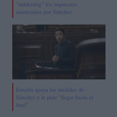
"márketing" los impuestos
anunciados por Sánchez
Errejón apoya las medidas de
Sánchez y le pide "llegar hasta el
final"