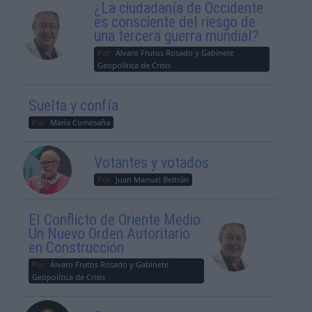
¿La ciudadanía de Occidente
es consciente del riesgo de
una tercera guerra mundial?
Por
Álvaro Frutos Rosado y Gabinete
Geopolítica de Crisis
Suelta y confía
Por
María Comesaña
Votantes y votados
Por
Juan Manuel Beltrán
El Conflicto de Oriente Medio:
Un Nuevo Orden Autoritario
en Construcción
Por
Álvaro Frutos Rosado y Gabinete
Geopolítica de Crisis