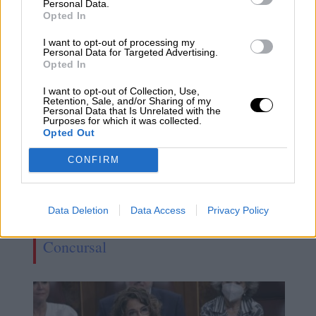
Personal Data.
Opted In
I want to opt-out of processing my
Personal Data for Targeted Advertising.
Opted In
I want to opt-out of Collection, Use,
Retention, Sale, and/or Sharing of my
Personal Data that Is Unrelated with the
Purposes for which it was collected.
Opted Out
CONFIRM
El Congreso aprueba definitivamente
las leyes de libertad sexual, de
Data Deletion
Data Access
Privacy Policy
Ciencia y la reforma de la Ley
Concursal