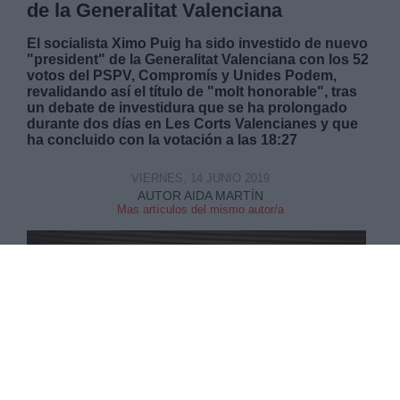
de la Generalitat Valenciana
El socialista Ximo Puig ha sido investido de nuevo
"president" de la Generalitat Valenciana con los 52
votos del PSPV, Compromís y Unides Podem,
revalidando así el título de "molt honorable", tras
un debate de investidura que se ha prolongado
durante dos días en Les Corts Valencianes y que
ha concluido con la votación a las 18:27
VIERNES, 14 JUNIO 2019
AUTOR AIDA MARTÍN
Mas artículos del mismo autor/a