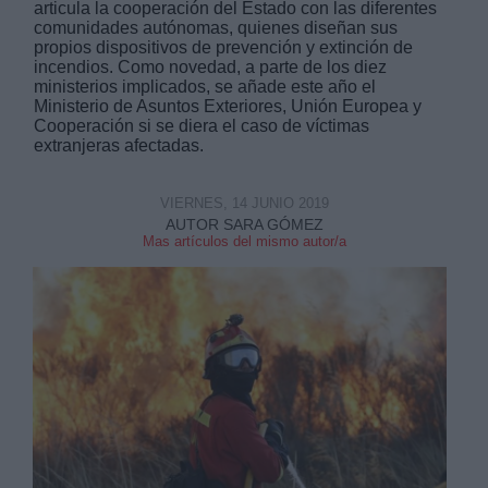
articula la cooperación del Estado con las diferentes
comunidades autónomas, quienes diseñan sus
propios dispositivos de prevención y extinción de
incendios. Como novedad, a parte de los diez
ministerios implicados, se añade este año el
Ministerio de Asuntos Exteriores, Unión Europea y
Cooperación si se diera el caso de víctimas
extranjeras afectadas.
Derechos:
VIERNES, 14 JUNIO 2019
link
AUTOR SARA GÓMEZ
Información adicional
Mas artículos del mismo autor/a
link