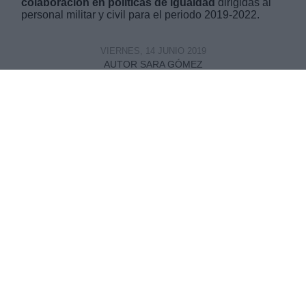
colaboración en políticas de igualdad
dirigidas al
personal militar y civil para el periodo 2019-2022.
VIERNES, 14 JUNIO 2019
AUTOR SARA GÓMEZ
Mas artículos del mismo autor/a
Foto: La Moncloa