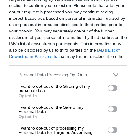
vigilancia
. Parques Nacionales cuenta con 180
section to confirm your selection. Please note that after your
personas, 8 vehículos autobombas, 8 vehículos
opt-out request is processed you may continue seeing
de vigilancia móvil y 7 puntos de vigilancia fija.
interest-based ads based on personal information utilized by
El Ministerio de Fomento junto a sus
us or personal information disclosed to third parties prior to
organismos adscritos llevarán a cabo
trabajos
your opt-out. You may separately opt-out of the further
preventivos en los márgenes de las
disclosure of your personal information by third parties on the
carreteras y vías ferroviarias
, así como en las
IAB’s list of downstream participants. This information may
parcelas de suelo público. Asimismo, los
also be disclosed by us to third parties on the
IAB’s List of
aeropuertos
que gestiona AENA
estarán a
Downstream Participants
that may further disclose it to other
disposición de las aeronaves y helicópteros
third parties.
destinados a la lucha contra los incendios
forestales
.
Personal Data Processing Opt Outs
Por último, el Ministerio de Ciencia, Innovación
I want to opt-out of the Sharing of my
y Universidades
financiará los proyectos de
personal data.
I+D+I orientados a prevenir y paliar los
Opted In
efectos de estos incendios
.
I want to opt-out of the Sale of my
Personal Data.
Opted In
Medio Ambiente
España
incendios forestales
plan de prevención y lucha
fuego
I want to opt-out of processing my
Personal Data for Targeted Advertising.