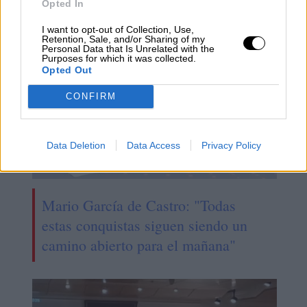
Opted In
NOTICIAS RELACIONADAS
I want to opt-out of Collection, Use,
Retention, Sale, and/or Sharing of my
Personal Data that Is Unrelated with the
Purposes for which it was collected.
Opted Out
CONFIRM
Data Deletion
Data Access
Privacy Policy
Mario García de Castro: "Todas
estas conquistas siguen siendo un
camino abierto para el mañana"