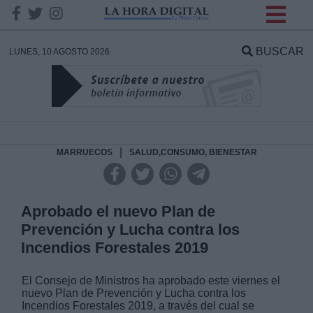
INFORMACION SOBRE LA
PROTECCIÓN DE TUS
BUSCAR
LUNES, 10 AGOSTO 2026
DATOS
Responsable:
Finalidad:
|
MARRUECOS
SALUD,CONSUMO, BIENESTAR
Datos tratados:
Aprobado el nuevo Plan de
Prevención y Lucha contra los
Incendios Forestales 2019
Legitimación:
El Consejo de Ministros ha aprobado este viernes el
Destinatarios:
nuevo Plan de Prevención y Lucha contra los
Incendios Forestales 2019, a través del cual se