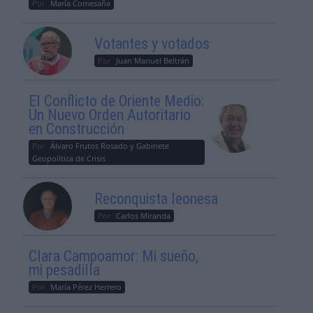
Por
María Comesaña
Votantes y votados
Por
Juan Manuel Beltrán
El Conflicto de Oriente Medio:
Un Nuevo Orden Autoritario
en Construcción
Por
Álvaro Frutos Rosado y Gabinete
Geopolítica de Crisis
Reconquista leonesa
Por
Carlos Miranda
Clara Campoamor: Mi sueño,
mi pesadilla
Por
María Pérez Herrero