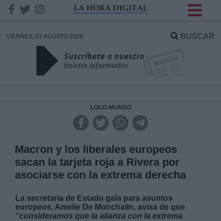
INFORMACION SOBRE LA
PROTECCIÓN DE TUS
BUSCAR
VIERNES, 07 AGOSTO 2026
DATOS
Responsable:
Finalidad:
LOCO MUNDO
Datos tratados:
Macron y los liberales europeos
sacan la tarjeta roja a Rivera por
asociarse con la extrema derecha
Legitimación:
La secretaria de Estado gala para asuntos
Destinatarios:
europeos, Amelie De Monchalin, avisa de que
“consideramos que la alianza con la extrema