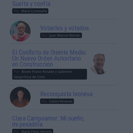
Suelta y confía
Por
María Comesaña
Votantes y votados
Por
Juan Manuel Beltrán
El Conflicto de Oriente Medio:
Un Nuevo Orden Autoritario
en Construcción
Por
Álvaro Frutos Rosado y Gabinete
Geopolítica de Crisis
Reconquista leonesa
Por
Carlos Miranda
Clara Campoamor: Mi sueño,
mi pesadilla
Por
María Pérez Herrero