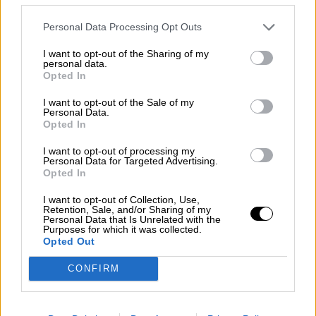
En su empeño de crear un grupo que sea
“progresista” y “proeuropeo”, advierten que
van
Personal Data Processing Opt Outs
a pedir “coherencia” a sus futuros
miembros (entre los que está Ciudadanos)
I want to opt-out of the Sharing of my
personal data.
por eso pondrán “líneas rojas”
que no se
Opted In
pueden traspasar para que “no nos acusen de
debilidad”.
La secretaria de Estado de
I want to opt-out of the Sale of my
Personal Data.
Asuntos Europeos, Amelie De Montchalin,
Opted In
ha sido incluso más contundente al afirmar
que “consideramos que la alianza con la
I want to opt-out of processing my
extrema derecha como hemos visto en
Personal Data for Targeted Advertising.
España no es una opción”.
De Montchalin ha
Opted In
dicho que será el nuevo grupo del Parlamento
I want to opt-out of Collection, Use,
Europeo quien establezca los límites, pero
Retention, Sale, and/or Sharing of my
tienen claro que uno de ellos será
el cordón
Personal Data that Is Unrelated with the
Purposes for which it was collected.
sanitario a la ultraderecha en cualquier país
Opted Out
europeo.
CONFIRM
extrema derecha
Pedro Sánchez
Parlamento Europeo
Albert Rivera
Enmanuel Macron
Europa
ultraderecha