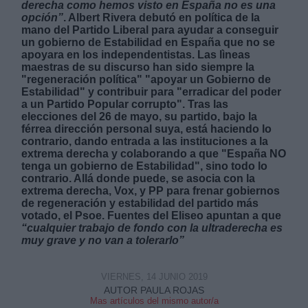
derecha como hemos visto en España no es una
opción”
. Albert Rivera debutó en política de la
mano del Partido Liberal para ayudar a conseguir
un gobierno de Estabilidad en España que no se
apoyara en los independentistas. Las lìneas
maestras de su discurso han sido siempre la
"regeneración política" "apoyar un Gobierno de
Estabilidad" y contribuir para "erradicar del poder
Derechos:
a un Partido Popular corrupto". Tras las
elecciones del 26 de mayo, su partido, bajo la
férrea dirección personal suya, está haciendo lo
link
contrario, dando entrada a las instituciones a la
Información adicional
extrema derecha y colaborando a que "España NO
link
tenga un gobierno de Estabilidad", sino todo lo
contrario. Allá donde puede, se asocia con la
extrema derecha, Vox, y PP para frenar gobiernos
de regeneración y estabilidad del partido más
votado, el Psoe. Fuentes del Eliseo apuntan a que
“cualquier trabajo de fondo con la ultraderecha es
muy grave y no van a tolerarlo”
VIERNES, 14 JUNIO 2019
AUTOR PAULA ROJAS
Mas artículos del mismo autor/a