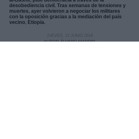
desobediencia civil. Tras semanas de tensiones y
muertes, ayer volvieron a negociar los militares
con la oposición gracias a la mediación del país
vecino, Etiopía.
JUEVES, 13 JUNIO 2019
AUTOR ÁLVARO MADRID
Mas artículos del mismo autor/a