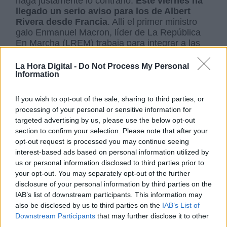
haga justamente lo contrario.
Este viernes ha
llegado un serio aviso para los de Albert
Rivera desde Francia
. Allí el primer ministro
galo Enmanuel Macron, líder de La República
En Marcha (LREM) trabaja para integrar a las
formaciones liberales europeas bajo un mismo
grupo de la Eurocámara.
Se trata de ‘Renovar
La Hora Digital -
Do Not Process My Personal
Information
Europa’ (Renew Europe). Este grupo sería el
heredero de la denominada Alianza de
Liberales y Demócratas Europos (ALDE).
If you wish to opt-out of the sale, sharing to third parties, or
processing of your personal or sensitive information for
Hasta ahora,
Ciudadanos y LREM han
targeted advertising by us, please use the below opt-out
mantenido una cooperación política que
section to confirm your selection. Please note that after your
está ya en peligro de romperse.
Fuentes del
opt-out request is processed you may continue seeing
Eliseo apuntan a que
“cualquier trabajo de
interest-based ads based on personal information utilized by
fondo con la ultraderecha es muy grave”
y
us or personal information disclosed to third parties prior to
no se puede ignorar que esto es lo que está
your opt-out. You may separately opt-out of the further
ocurriendo “en el escenario autonómico y
disclosure of your personal information by third parties on the
municipal español”. Para los representantes
IAB’s list of downstream participants. This information may
franceses “no es una anécdota” todo lo que
also be disclosed by us to third parties on the
IAB’s List of
está ocurriendo en España y avisan de que “no
Downstream Participants
that may further disclose it to other
vamos a tener ninguna complacencia”.
third parties.